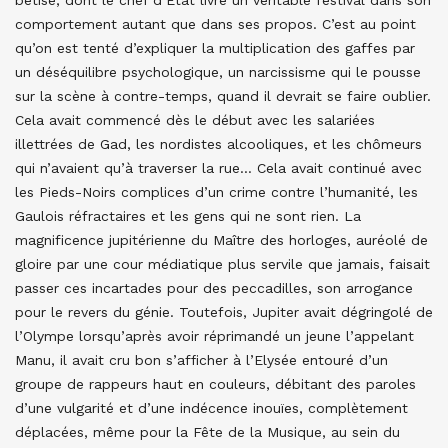
bêtise, dont le chef d’Etat livre un véritable festival dans son
comportement autant que dans ses propos. C’est au point
qu’on est tenté d’expliquer la multiplication des gaffes par
un déséquilibre psychologique, un narcissisme qui le pousse
sur la scène à contre-temps, quand il devrait se faire oublier.
Cela avait commencé dès le début avec les salariées
illettrées de Gad, les nordistes alcooliques, et les chômeurs
qui n’avaient qu’à traverser la rue… Cela avait continué avec
les Pieds-Noirs complices d’un crime contre l’humanité, les
Gaulois réfractaires et les gens qui ne sont rien. La
magnificence jupitérienne du Maître des horloges, auréolé de
gloire par une cour médiatique plus servile que jamais, faisait
passer ces incartades pour des peccadilles, son arrogance
pour le revers du génie. Toutefois, Jupiter avait dégringolé de
l’Olympe lorsqu’après avoir réprimandé un jeune l’appelant
Manu, il avait cru bon s’afficher à l’Elysée entouré d’un
groupe de rappeurs haut en couleurs, débitant des paroles
d’une vulgarité et d’une indécence inouïes, complètement
déplacées, même pour la Fête de la Musique, au sein du