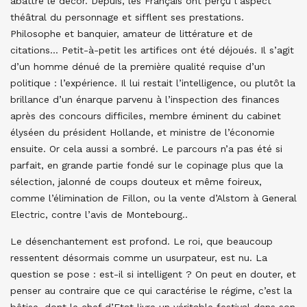
abattre le décor. Depuis, les Français ont perçu l’aspect
théâtral du personnage et sifflent ses prestations.
Philosophe et banquier, amateur de littérature et de
citations… Petit-à-petit les artifices ont été déjoués. Il s’agit
d’un homme dénué de la première qualité requise d’un
politique : l’expérience. Il lui restait l’intelligence, ou plutôt la
brillance d’un énarque parvenu à l’inspection des finances
après des concours difficiles, membre éminent du cabinet
élyséen du président Hollande, et ministre de l’économie
ensuite. Or cela aussi a sombré. Le parcours n’a pas été si
parfait, en grande partie fondé sur le copinage plus que la
sélection, jalonné de coups douteux et même foireux,
comme l’élimination de Fillon, ou la vente d’Alstom à General
Electric, contre l’avis de Montebourg..
Le désenchantement est profond. Le roi, que beaucoup
ressentent désormais comme un usurpateur, est nu. La
question se pose : est-il si intelligent ? On peut en douter, et
penser au contraire que ce qui caractérise le régime, c’est la