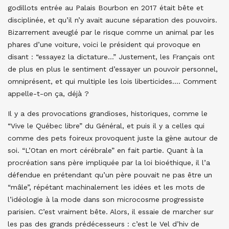
godillots entrée au Palais Bourbon en 2017 était bête et
disciplinée, et qu’il n’y avait aucune séparation des pouvoirs.
Bizarrement aveuglé par le risque comme un animal par les
phares d’une voiture, voici le président qui provoque en
disant : “essayez la dictature…” Justement, les Français ont
de plus en plus le sentiment d’essayer un pouvoir personnel,
omniprésent, et qui multiple les lois liberticides…. Comment
appelle-t-on ça, déjà ?
Il y a des provocations grandioses, historiques, comme le
“Vive le Québec libre” du Général, et puis il y a celles qui
comme des pets foireux provoquent juste la gène autour de
soi. “L’Otan en mort cérébrale” en fait partie. Quant à la
procréation sans père impliquée par la loi bioéthique, il l’a
défendue en prétendant qu’un père pouvait ne pas être un
“mâle”, répétant machinalement les idées et les mots de
l’idéologie à la mode dans son microcosme progressiste
parisien. C’est vraiment bête. Alors, il essaie de marcher sur
les pas des grands prédécesseurs : c’est le Vel d’hiv de