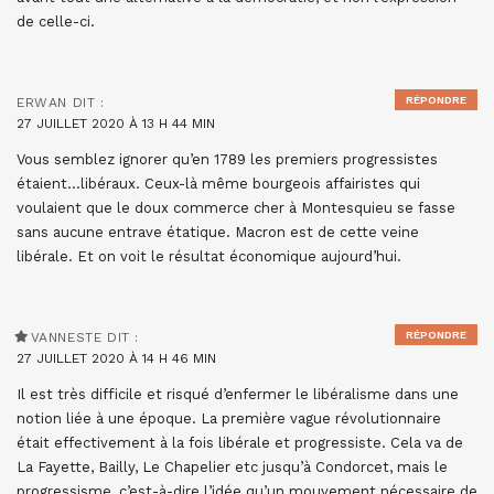
de celle-ci.
RÉPONDRE
ERWAN
DIT :
27 JUILLET 2020 À 13 H 44 MIN
Vous semblez ignorer qu’en 1789 les premiers progressistes
étaient…libéraux. Ceux-là même bourgeois affairistes qui
voulaient que le doux commerce cher à Montesquieu se fasse
sans aucune entrave étatique. Macron est de cette veine
libérale. Et on voit le résultat économique aujourd’hui.
RÉPONDRE
VANNESTE
DIT :
27 JUILLET 2020 À 14 H 46 MIN
Il est très difficile et risqué d’enfermer le libéralisme dans une
notion liée à une époque. La première vague révolutionnaire
était effectivement à la fois libérale et progressiste. Cela va de
La Fayette, Bailly, Le Chapelier etc jusqu’à Condorcet, mais le
progressisme, c’est-à-dire l’idée qu’un mouvement nécessaire de