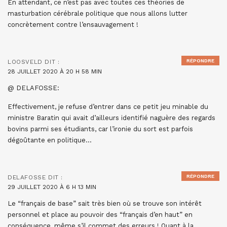
En attendant, ce n’est pas avec toutes ces théories de
masturbation cérébrale politique que nous allons lutter
concrètement contre l’ensauvagement !
RÉPONDRE
LOOSVELD
DIT :
28 JUILLET 2020 À 20 H 58 MIN
@ DELAFOSSE:
Effectivement, je refuse d’entrer dans ce petit jeu minable du
ministre Baratin qui avait d’ailleurs identifié naguère des regards
bovins parmi ses étudiants, car l’ironie du sort est parfois
dégoûtante en politique…
RÉPONDRE
DELAFOSSE
DIT :
29 JUILLET 2020 À 6 H 13 MIN
Le “français de base” sait très bien où se trouve son intérêt
personnel et place au pouvoir des “français d’en haut” en
conséquence, même s’il commet des erreurs ! Quant à la