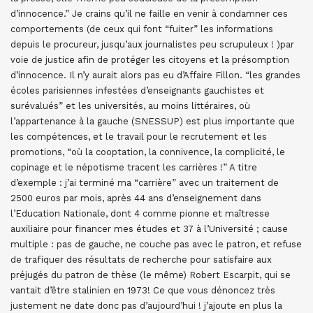
d’innocence.” Je crains qu’il ne faille en venir à condamner ces
comportements (de ceux qui font “fuiter” les informations
depuis le procureur, jusqu’aux journalistes peu scrupuleux ! )par
voie de justice afin de protéger les citoyens et la présomption
d’innocence. Il n’y aurait alors pas eu d’Affaire Fillon. “les grandes
écoles parisiennes infestées d’enseignants gauchistes et
surévalués” et les universités, au moins littéraires, où
l’appartenance à la gauche (SNESSUP) est plus importante que
les compétences, et le travail pour le recrutement et les
promotions, “où la cooptation, la connivence, la complicité, le
copinage et le népotisme tracent les carrières !” A titre
d’exemple : j’ai terminé ma “carrière” avec un traitement de
2500 euros par mois, après 44 ans d’enseignement dans
l’Education Nationale, dont 4 comme pionne et maîtresse
auxiliaire pour financer mes études et 37 à l’Université ; cause
multiple : pas de gauche, ne couche pas avec le patron, et refuse
de trafiquer des résultats de recherche pour satisfaire aux
préjugés du patron de thèse (le même) Robert Escarpit, qui se
vantait d’être stalinien en 1973! Ce que vous dénoncez très
justement ne date donc pas d’aujourd’hui ! j’ajoute en plus la