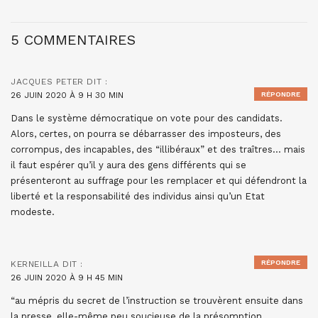
5 COMMENTAIRES
JACQUES PETER
DIT :
26 JUIN 2020 À 9 H 30 MIN
RÉPONDRE
Dans le système démocratique on vote pour des candidats.
Alors, certes, on pourra se débarrasser des imposteurs, des
corrompus, des incapables, des “illibéraux” et des traîtres… mais
il faut espérer qu’il y aura des gens différents qui se
présenteront au suffrage pour les remplacer et qui défendront la
liberté et la responsabilité des individus ainsi qu’un Etat
modeste.
RÉPONDRE
KERNEILLA
DIT :
26 JUIN 2020 À 9 H 45 MIN
“au mépris du secret de l’instruction se trouvèrent ensuite dans
la presse, elle-même peu soucieuse de la présomption