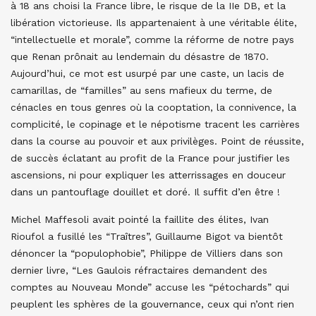
à 18 ans choisi la France libre, le risque de la IIe DB, et la
libération victorieuse. Ils appartenaient à une véritable élite,
“intellectuelle et morale”, comme la réforme de notre pays
que Renan prônait au lendemain du désastre de 1870.
Aujourd’hui, ce mot est usurpé par une caste, un lacis de
camarillas, de “familles” au sens mafieux du terme, de
cénacles en tous genres où la cooptation, la connivence, la
complicité, le copinage et le népotisme tracent les carrières
dans la course au pouvoir et aux privilèges. Point de réussite,
de succès éclatant au profit de la France pour justifier les
ascensions, ni pour expliquer les atterrissages en douceur
dans un pantouflage douillet et doré. Il suffit d’en être !
Michel Maffesoli avait pointé la faillite des élites, Ivan
Rioufol a fusillé les “Traîtres”, Guillaume Bigot va bientôt
dénoncer la “populophobie”, Philippe de Villiers dans son
dernier livre, “Les Gaulois réfractaires demandent des
comptes au Nouveau Monde” accuse les “pétochards” qui
peuplent les sphères de la gouvernance, ceux qui n’ont rien