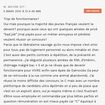
M. MOORE
DIT :
5 MARS 2010 À 13 H 46 MIN
RÉPONDRE
Trop de fonctionnaires?
Oui mais pourquoi la majorité des jeunes Français veulent le
devenir? pourquoi aussi ceux qui ont quelques années de privé
“bad job” (mal payés pour un métier ennuyeux et pénible)
veulent réussir un concours?
Parce que le libéralisme sauvage qu’on nous impose c’est smic
pour tous, pas de logement personnel ou alors minable et cher.
C’est aussi des petits contrats à répétition, de la précarité en
permanence…j’ai dégusté plusieurs années de RMI, d’intérim,
chômage malgré bac + 5 et je ne rêvais que de devenir
fonctionnaire pour VIVRE enfin sans épée de Damoclès (la peur
de se retrouvée à la rue comme une animal abandonné). J’ai
réussi le moins difficile des concours, le C mais avec un nombre
pléthorique de candidats ultra diplômés et si peu de place que
c’est en un exploit! alors, oui je respire même si c’est frustrant
d’être sous-employée et commandée par plus bêtes parfois et
question rémunération on est mieux payés car “C” équivaut à