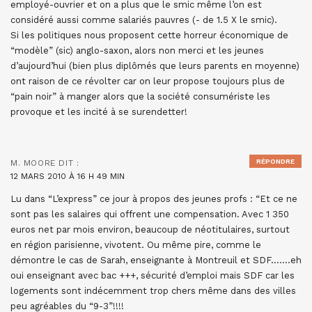
employé-ouvrier et on a plus que le smic même l’on est
considéré aussi comme salariés pauvres (- de 1.5 X le smic).
Si les politiques nous proposent cette horreur économique de
“modèle” (sic) anglo-saxon, alors non merci et les jeunes
d’aujourd’hui (bien plus diplômés que leurs parents en moyenne)
ont raison de ce révolter car on leur propose toujours plus de
“pain noir” à manger alors que la société consumériste les
provoque et les incité à se surendetter!
RÉPONDRE
M. MOORE
DIT :
12 MARS 2010 À 16 H 49 MIN
Lu dans “L’express” ce jour à propos des jeunes profs : “Et ce ne
sont pas les salaires qui offrent une compensation. Avec 1 350
euros net par mois environ, beaucoup de néotitulaires, surtout
en région parisienne, vivotent. Ou même pire, comme le
démontre le cas de Sarah, enseignante à Montreuil et SDF…….eh
oui enseignant avec bac +++, sécurité d’emploi mais SDF car les
logements sont indécemment trop chers même dans des villes
peu agréables du “9-3”!!!!