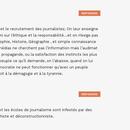
RÉPONDRE
 et le recrutement des journalistes; On leur enseigne
ni sur l’éthique et la responsabilité…et on n’exige pas
sophie, Histoire, Géographie , et simple connaissance
 médias ne cherchent pas l’information mais l’audimat
propagande, ou la satisfaction des instincts les plus
euple ce qu’il demande, on l’abaisse, quand on lui
démocratie ne peut fonctionner qu’avec un peuple
oit à la démagogie et à la tyrannie.
RÉPONDRE
et les écoles de journalisme sont infestés par des
histe et déconstructionniste.