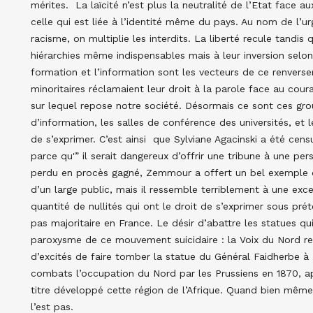
mérites. La laïcité n’est plus la neutralité de l’Etat face a
celle qui est liée à l’identité même du pays. Au nom de l’ur
racisme, on multiplie les interdits. La liberté recule tandis 
hiérarchies même indispensables mais à leur inversion selon 
formation et l’information sont les vecteurs de ce renver
minoritaires réclamaient leur droit à la parole face au cour
sur lequel repose notre société. Désormais ce sont ces gro
d’information, les salles de conférence des universités, et l
de s’exprimer. C’est ainsi que Sylviane Agacinski a été cen
parce qu'” il serait dangereux d’offrir une tribune à une pe
perdu en procès gagné, Zemmour a offert un bel exemple d
d’un large public, mais il ressemble terriblement à une exc
quantité de nullités qui ont le droit de s’exprimer sous pr
pas majoritaire en France. Le désir d’abattre les statues qui
paroxysme de ce mouvement suicidaire : la Voix du Nord ret
d’excités de faire tomber la statue du Général Faidherbe à L
combats l’occupation du Nord par les Prussiens en 1870, ap
titre développé cette région de l’Afrique. Quand bien même 
l’est pas.