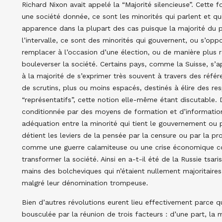
Richard Nixon avait appelé la “Majorité silencieuse”. Cette f
une société donnée, ce sont les minorités qui parlent et q
apparence dans la plupart des cas puisque la majorité du 
l’intervalle, ce sont des minorités qui gouvernent, ou s’op
remplacer à l’occasion d’une élection, ou de manière plus ra
bouleverser la société. Certains pays, comme la Suisse, s’
à la majorité de s’exprimer très souvent à travers des référ
de scrutins, plus ou moins espacés, destinés à élire des re
“représentatifs”, cette notion elle-même étant discutable. D
conditionnée par des moyens de formation et d’information
adéquation entre la minorité qui tient le gouvernement ou 
détient les leviers de la pensée par la censure ou par la pro
comme une guerre calamiteuse ou une crise économique con
transformer la société. Ainsi en a-t-il été de la Russie tsar
mains des bolcheviques qui n’étaient nullement majoritaires
malgré leur dénomination trompeuse.
Bien d’autres révolutions eurent lieu effectivement parce que
bousculée par la réunion de trois facteurs : d’une part, la mi