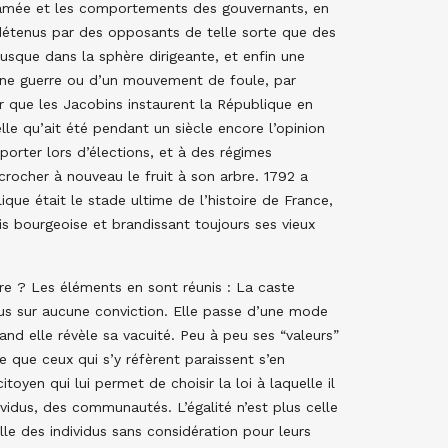
oclamée et les comportements des gouvernants, en
 détenus par des opposants de telle sorte que des
usque dans la sphère dirigeante, et enfin une
 d’une guerre ou d’un mouvement de foule, par
ur que les Jacobins instaurent la République en
e qu’ait été pendant un siècle encore l’opinion
porter lors d’élections, et à des régimes
rocher à nouveau le fruit à son arbre. 1792 a
lique était le stade ultime de l’histoire de France,
is bourgeoise et brandissant toujours ses vieux
re ? Les éléments en sont réunis : La caste
lus sur aucune conviction. Elle passe d’une mode
and elle révèle sa vacuité. Peu à peu ses “valeurs”
 que ceux qui s’y réfèrent paraissent s’en
itoyen qui lui permet de choisir la loi à laquelle il
dividus, des communautés. L’égalité n’est plus celle
lle des individus sans considération pour leurs