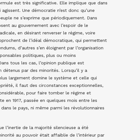
ormule est très significative. Elle implique que dans
ui agissent. Une démocratie n’est donc qu’une
peuple ne s’exprime que périodiquement. Dans
posent au gouvernement avec l’espoir de le
dicale, en désirant renverser le régime, voire
approchent de l’idéal démocratique, qui permettent
endums, d’autres s’en éloignent par l’organisation
sponsables politiques, plus ou moins
ans tous les cas, l’opinion publique est
 détenus par des minorités. Lorsqu’il y a
plus largement domine le système et celle qui
priété, il faut des circonstances exceptionnelles,
sidérable, pour faire tomber le régime et
iste en 1917, passée en quelques mois entre les
 dans le pays, ni même parmi les révolutionnaires
 l’inertie de la majorité silencieuse a été
norité au pouvoir était affaiblie de l’intérieur par