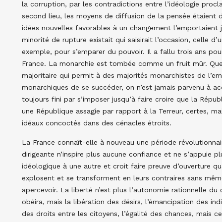
la corruption, par les contradictions entre l’idéologie pr
second lieu, les moyens de diffusion de la pensée étaient
idées nouvelles favorables à un changement l’emportaient j
minorité de rupture existait qui saisirait l’occasion, celle
exemple, pour s’emparer du pouvoir. Il a fallu trois ans po
France. La monarchie est tombée comme un fruit mûr. Quell
majoritaire qui permit à des majorités monarchistes de l’em
monarchiques de se succéder, on n’est jamais parvenu à acc
toujours fini par s’imposer jusqu’à faire croire que la Répub
une République assagie par rapport à la Terreur, certes, ma
idéaux concoctés dans des cénacles étroits.
La France connaît-elle à nouveau une période révolutionnai
dirigeante n’inspire plus aucune confiance et ne s’appuie p
idéologique à une autre et croit faire preuve d’ouverture qu
explosent et se transforment en leurs contraires sans même
apercevoir. La liberté n’est plus l’autonomie rationnelle du c
obéira, mais la libération des désirs, l’émancipation des in
des droits entre les citoyens, l’égalité des chances, mais ce