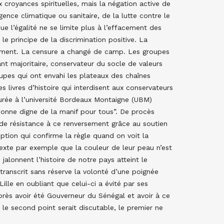
ux croyances spirituelles, mais la négation active de
gence climatique ou sanitaire, de la lutte contre le
que l’égalité ne se limite plus à l’effacement des
le principe de la discrimination positive. La
sement. La censure a changé de camp. Les groupes
ant majoritaire, conservateur du socle de valeurs
upes qui ont envahi les plateaux des chaînes
es livres d’histoire qui interdisent aux conservateurs
surée à l’université Bordeaux Montaigne (UBM)
rsonne digne de la manif pour tous”. De procès
e résistance à ce renversement grâce au soutien
eption qui confirme la règle quand on voit la
étexte par exemple que la couleur de leur peau n’est
 jalonnent l’histoire de notre pays atteint le
ranscrit sans réserve la volonté d’une poignée
ille en oubliant que celui-ci a évité par ses
rès avoir été Gouverneur du Sénégal et avoir à ce
le second point serait discutable, le premier ne