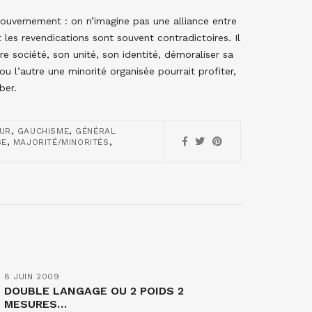
gouvernement : on n’imagine pas une alliance entre
t les revendications sont souvent contradictoires. Il
 société, son unité, son identité, démoraliser sa
ou l’autre une minorité organisée pourrait profiter,
ber.
,
,
UR
GAUCHISME
GÉNÉRAL
,
,
SE
MAJORITÉ/MINORITÉS
8 JUIN 2009
DOUBLE LANGAGE OU 2 POIDS 2
MESURES…