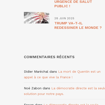
URGENCE DE SALUT
PUBLIC !
28 JUIN 2025
TRUMP VA-T-IL
REDESSINER LE MONDE ?
COMMENTAIRES RÉCENTS
Didier Maréchal
dans
La mort de Quentin est un
appel à ce que vive la France !
Noé Zabon
dans
La démocratie directe est la seul
solution pour notre pays.
Erwan
dans
La démocratie directe est la seule