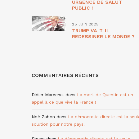
URGENCE DE SALUT
PUBLIC !
28 JUIN 2025
TRUMP VA-T-IL
REDESSINER LE MONDE ?
COMMENTAIRES RÉCENTS
Didier Maréchal
dans
La mort de Quentin est un
appel à ce que vive la France !
Noé Zabon
dans
La démocratie directe est la seul
solution pour notre pays.
Erwan
dans
La démocratie directe est la seule