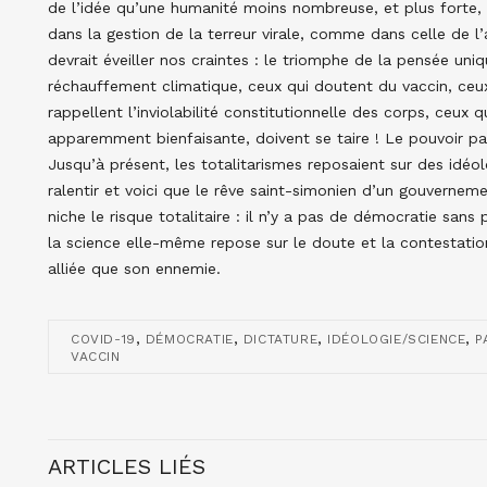
de l’idée qu’une humanité moins nombreuse, et plus forte, “t
dans la gestion de la terreur virale, comme dans celle de l’a
devrait éveiller nos craintes : le triomphe de la pensée uniqu
réchauffement climatique, ceux qui doutent du vaccin, ceux 
rappellent l’inviolabilité constitutionnelle des corps, ceux
apparemment bienfaisante, doivent se taire ! Le pouvoir par
Jusqu’à présent, les totalitarismes reposaient sur des idéol
ralentir et voici que le rêve saint-simonien d’un gouverneme
niche le risque totalitaire : il n’y a pas de démocratie san
la science elle-même repose sur le doute et la contestatio
alliée que son ennemie.
,
,
,
,
COVID-19
DÉMOCRATIE
DICTATURE
IDÉOLOGIE/SCIENCE
P
VACCIN
ARTICLES LIÉS