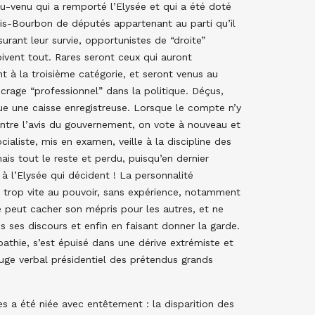
au-venu qui a remporté l’Elysée et qui a été doté
ais-Bourbon de députés appartenant au parti qu’il
rant leur survie, opportunistes de “droite”
doivent tout. Rares seront ceux qui auront
nt à la troisième catégorie, et seront venus au
crage “professionnel” dans la politique. Déçus,
nue une caisse enregistreuse. Lorsque le compte n’y
tre l’avis du gouvernement, on vote à nouveau et
ialiste, mis en examen, veille à la discipline des
ais tout le reste et perdu, puisqu’en dernier
à l’Elysée qui décident ! La personnalité
u trop vite au pouvoir, sans expérience, notamment
ne peut cacher son mépris pour les autres, et ne
s ses discours et enfin en faisant donner la garde.
athie, s’est épuisé dans une dérive extrémiste et
uge verbal présidentiel des prétendus grands
tes a été niée avec entêtement : la disparition des