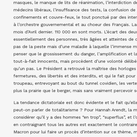
masques, le manque de lits de réanimation, l’interdiction d
médecins libéraux, l’insuffisance des tests, la confusion de 
confinements et couvre-feux, le tout ponctué par des interv
à l’orchestre gouvernemental et au choeur des Français. L
mois d’Avril dernier. 110 000 en sont morts. L’écart des deu
essentiellement des personnes, très âgées et atteintes de c
pas de la peste mais d’une maladie à laquelle l’immense ma
penser que le grossissement du danger, l’amplification et l
tout-à-fait innocents, mais procèdent d’une volonté délibérée 
qu’un pas. Le Président a retrouvé la maîtrise des horloges 
fermetures, des libertés et des interdits, et qui le fait pour
troupeau, entrevoyant au bout du tunnel covidien, les verte
plus la prairie que le berger, mais sans vraiment percevoir s
La tendance dictatoriale est donc évidente et le fait qu’ell
peut-on parler de totalitarisme ? Pour Hannah Arendt, la m
considérer qu’il y a des hommes “en trop”, “superflus”, et l’
en contraignant tous les autres est exactement le contraire.
Macron pour lui faire un procès d’intention sur ce thème, ma