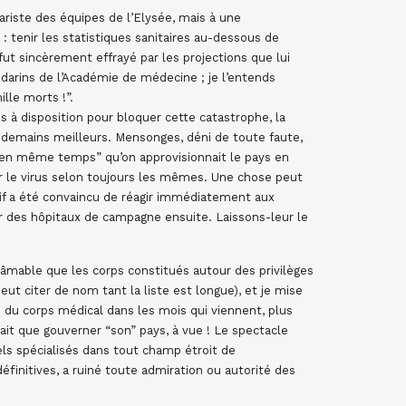
ariste des équipes de l’Elysée, mais à une
: tenir les statistiques sanitaires au-dessous de
t sincèrement effrayé par les projections que lui
darins de l’Académie de médecine ; je l’entends
lle morts !”.
à disposition pour bloquer cette catastrophe, la
endemains meilleurs. Mensonges, déni de toute faute,
“en même temps” qu’on approvisionnait le pays en
r le virus selon toujours les mêmes. Une chose peut
tif a été convaincu de réagir immédiatement aux
er des hôpitaux de campagne ensuite. Laissons-leur le
âmable que les corps constitués autour des privilèges
t citer de nom tant la liste est longue), et je mise
é du corps médical dans les mois qui viennent, plus
 fait que gouverner “son” pays, à vue ! Le spectacle
els spécialisés dans tout champ étroit de
finitives, a ruiné toute admiration ou autorité des