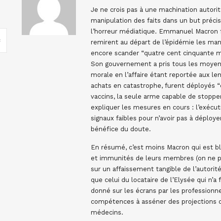
Je ne crois pas à une machination autorit
manipulation des faits dans un but précis 
l’horreur médiatique. Emmanuel Macron fu
remirent au départ de l’épidémie les man
encore scander “quatre cent cinquante mi
Son gouvernement a pris tous les moyens 
morale en l’affaire étant reportée aux l
achats en catastrophe, furent déployés 
vaccins, la seule arme capable de stoppe
expliquer les mesures en cours : l’exécu
signaux faibles pour n’avoir pas à déploy
bénéfice du doute.
En résumé, c’est moins Macron qui est bl
et immunités de leurs membres (on ne peu
sur un affaissement tangible de l’autorit
que celui du locataire de l’Elysée qui n’a
donné sur les écrans par les professionn
compétences à asséner des projections dé
médecins.