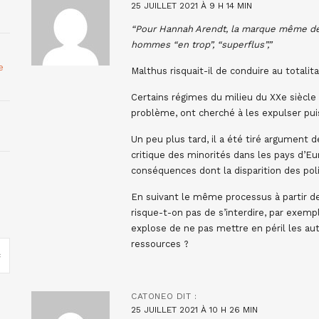
25 JUILLET 2021 À 9 H 14 MIN
“Pour Hannah Arendt, la marque même de l’E
hommes “en trop”, “superflus”,”
e
Malthus risquait-il de conduire au totalit
Certains régimes du milieu du XXe siècle
problème, ont cherché à les expulser pui
Un peu plus tard, il a été tiré argument d
critique des minorités dans les pays d’E
conséquences dont la disparition des pol
En suivant le même processus à partir de
risque-t-on pas de s’interdire, par exem
explose de ne pas mettre en péril les au
ressources ?
CATONEO
DIT :
25 JUILLET 2021 À 10 H 26 MIN