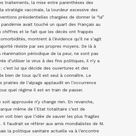
es traitements, la mise entre parenthèses des
la stratégie vaccinale, la lourdeur excessive des
entions présidentielles chargées de donner le “la”
a pandémie avait touché un quart des Français au
x chiffres et le fait que les décès ont frappés
omorbidités, montrent à l’évidence qu’il ne s’agit
jorité résiste par ses propres moyens. De là à
a réanimation périodique de la peur, ne sont pas
d’utiliser le virus à des fins politiques, il n’y a
: c’est lui qui décide des ouvertures et des
 le bien de tous qu’il est seul à connaître. Le
s prairies de l’alpage applaudit en l’occurrence
ous quel régime il est en train de passer.
e soit approuvée n’y change rien. En revanche,
arque même de l’Etat totalitaire c’est de
on voit bien que l’idée de sauver les plus fragiles
 Il faudrait se référer aux amis mondialistes de M.
is la politique sanitaire actuelle va à l’encontre