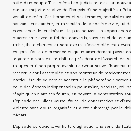
suite d’un coup d’Etat médiatico-judiciaire, c’est un nouve
par une majorité relative de Français d’une majorité au Pal
venait de créer. Ces hommes et ses femmes, socialistes assu
sauvant leur carrière, et miraculés de la société civile, lui 
conscience de leur bévue : le plus souvent ils appartiendro
macronisme avec la foi des convertis, sans souci de leur an
trahis, ils le clament et sont exclus. L’Assemblée est deve
est pas, faute de présence et qu’un amendement passe con
le garde-à-vous est rétabli. Le président de l’Assemblée, soc
troupes et à son propre avenir. Le Sénat sauve l’honneur, m
ressort, c’est l’Assemblée et son montreur de marionnettes 
particulière de ce dernier accentue le phénomène : parven
celle des échecs indispensables pour mûrir, Narcisse, roi, 
réagit qu’en niant ses fautes, en noyant la contestation sou
L’épisode des Gilets Jaune, faute de concertation et d’emp
violente sans doute organisée et a été submergé par le dél
débats.
L’épisode du covid a vérifié le diagnostic. Une série de fau