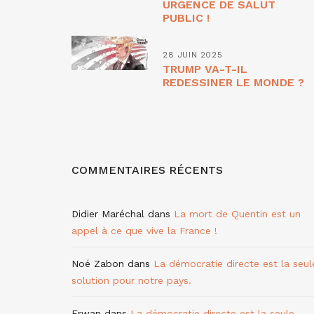
URGENCE DE SALUT
PUBLIC !
28 JUIN 2025
TRUMP VA-T-IL
REDESSINER LE MONDE ?
COMMENTAIRES RÉCENTS
Didier Maréchal
dans
La mort de Quentin est un
appel à ce que vive la France !
Noé Zabon
dans
La démocratie directe est la seul
solution pour notre pays.
Erwan
dans
La démocratie directe est la seule