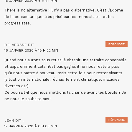
16 JANVIER 2020 À 6 H 44 MIN
There is no alternative : il n’y a pas d’alternative. C’est l’axiome
de la pensée unique, très prisé par les mondialistes et les
progressistes.
RÉPONDRE
DELAFOSSE
DIT :
16 JANVIER 2020 À 18 H 22 MIN
Quand nous aurons tous réussi à obtenir une retraite convenable
et apparemment cela n’est pas gagné, il ne nous restera plus
qu’à nous battre à nouveau, mais cette fois pour rester vivants
(situation internationale, réchauffement climatique, maladies
diverses etc).
Ce pourrait-il que nous mettions la charrue avant les bœufs ? Je
ne nous le souhaite pas !
RÉPONDRE
JEAN
DIT :
17 JANVIER 2020 À 6 H 03 MIN