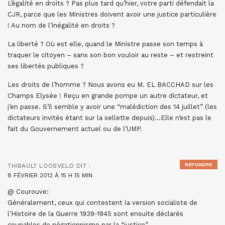
L’égalité en droits ? Pas plus tard qu’hier, votre parti défendait la
CJR, parce que les Ministres doivent avoir une justice particulière
! Au nom de l’inégalité en droits ?
La liberté ? Où est elle, quand le Ministre passe son temps à
traquer le citoyen – sans son bon vouloir au reste – et restreint
ses libertés publiques ?
Les droits de l’homme ? Nous avons eu M. EL BACCHAD sur les
Champs Elysée ! Reçu en grande pompe un autre dictateur, et
j’en passe. S’il semble y avoir une “malédiction des 14 juillet” (les
dictateurs invités étant sur la sellette depuis)…Elle n’est pas le
fait du Gouvernement actuel ou de l’UMP.
RÉPONDRE
THIBAULT LOOSVELD
DIT :
8 FÉVRIER 2012 À 15 H 15 MIN
@ Courouve:
Généralement, ceux qui contestent la version socialiste de
l’Histoire de la Guerre 1939-1945 sont ensuite déclarés
coupables de négationnisme par la “justice”…