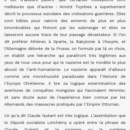
meilleures que d’autres : Arnold Toynbee a superbement
décrit le processus suicidaire des civilisations guerrières. Elles
sont bâties pour vaincre des ennemis de plus en plus
innombrables qui finiront par les submerger et elles ne
laisseront aucune trace de leur passage dévastateur. Si l’on
dit préférer Athènes à Sparte, la Babylonie à l’Assyrie, et
l’Allemagne délivrée de la Prusse, on formule par là un choix,
on établit une hiérarchie qui paraitront très légitimes aux
yeux de tous ceux pour qui le nazisme est le modèle le plus
abouti de l’anti-humanisme. Le nazisme apparaît d’ailleurs
comme une monstruosité paradoxale dans l’Histoire de
l’Europe Chrétienne. Il tire sa logique exterminatrice des
aventures de conquêtes mongoles qui fascinaient Himmler,
et sans doute aussi de l’expérience bien connue par les
Allemands des massacres pratiqués par l’Empire Ottoman.
Ce qu’a dit Claude Guéant est très logique. L’assimilation que
le Député socialiste Letchémy a opéré entre la phrase de
Claude Guéant et le nazisme ou le système