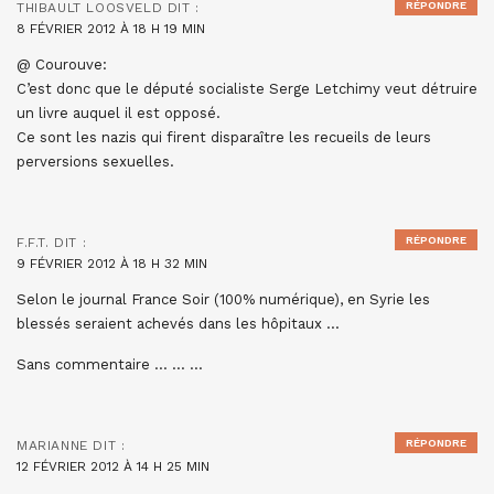
RÉPONDRE
THIBAULT LOOSVELD
DIT :
8 FÉVRIER 2012 À 18 H 19 MIN
@ Courouve:
C’est donc que le député socialiste Serge Letchimy veut détruire
un livre auquel il est opposé.
Ce sont les nazis qui firent disparaître les recueils de leurs
perversions sexuelles.
RÉPONDRE
F.F.T.
DIT :
9 FÉVRIER 2012 À 18 H 32 MIN
Selon le journal France Soir (100% numérique), en Syrie les
blessés seraient achevés dans les hôpitaux …
Sans commentaire … … …
RÉPONDRE
MARIANNE
DIT :
12 FÉVRIER 2012 À 14 H 25 MIN