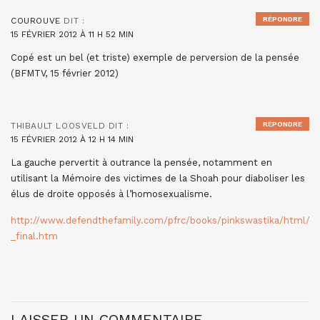
RÉPONDRE
COUROUVE
DIT :
15 FÉVRIER 2012 À 11 H 52 MIN
Copé est un bel (et triste) exemple de perversion de la pensée
(BFMTV, 15 février 2012)
RÉPONDRE
THIBAULT LOOSVELD
DIT :
15 FÉVRIER 2012 À 12 H 14 MIN
La gauche pervertit à outrance la pensée, notamment en
utilisant la Mémoire des victimes de la Shoah pour diaboliser les
élus de droite opposés à l’homosexualisme.
http://www.defendthefamily.com/pfrc/books/pinkswastika/html/th
_final.htm
LAISSER UN COMMENTAIRE