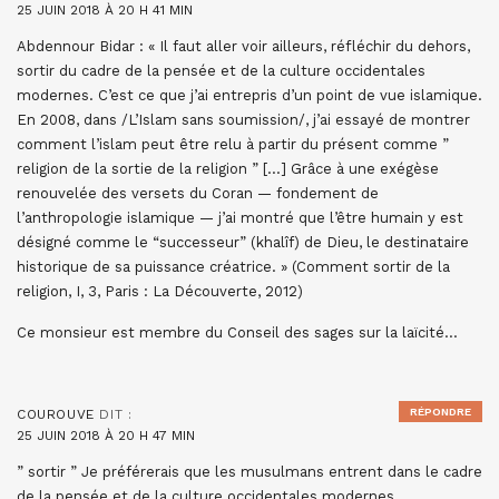
25 JUIN 2018 À 20 H 41 MIN
Abdennour Bidar : « Il faut aller voir ailleurs, réfléchir du dehors,
sortir du cadre de la pensée et de la culture occidentales
modernes. C’est ce que j’ai entrepris d’un point de vue islamique.
En 2008, dans /L’Islam sans soumission/, j’ai essayé de montrer
comment l’islam peut être relu à partir du présent comme ”
religion de la sortie de la religion ” […] Grâce à une exégèse
renouvelée des versets du Coran — fondement de
l’anthropologie islamique — j’ai montré que l’être humain y est
désigné comme le “successeur” (khalîf) de Dieu, le destinataire
historique de sa puissance créatrice. » (Comment sortir de la
religion, I, 3, Paris : La Découverte, 2012)
Ce monsieur est membre du Conseil des sages sur la laïcité…
RÉPONDRE
COUROUVE
DIT :
25 JUIN 2018 À 20 H 47 MIN
” sortir ” Je préférerais que les musulmans entrent dans le cadre
de la pensée et de la culture occidentales modernes…