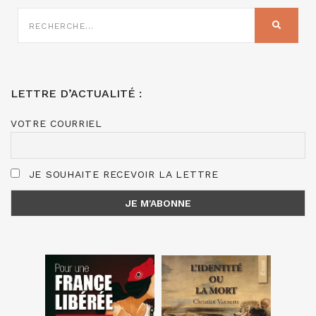
RECHERCHE
SUR
RECHER
:
LETTRE D’ACTUALITÉ :
VOTRE COURRIEL
JE SOUHAITE RECEVOIR LA LETTRE