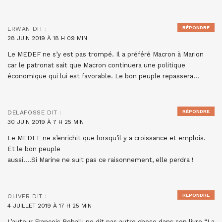
RÉPONDRE
ERWAN
DIT :
28 JUIN 2019 À 18 H 09 MIN
Le MEDEF ne s’y est pas trompé. Il a préféré Macron à Marion
car le patronat sait que Macron continuera une politique
économique qui lui est favorable. Le bon peuple repassera…
RÉPONDRE
DELAFOSSE
DIT :
30 JUIN 2019 À 7 H 25 MIN
Le MEDEF ne s’enrichit que lorsqu’il y a croissance et emplois.
Et le bon peuple
aussi….Si Marine ne suit pas ce raisonnement, elle perdra !
RÉPONDRE
OLIVER
DIT :
4 JUILLET 2019 À 17 H 25 MIN
L’auteur Francois Rehalli ne dit pas autre chose dans son livre “La