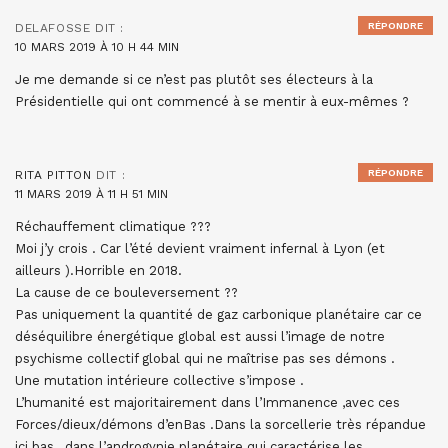
RÉPONDRE
DELAFOSSE
DIT :
10 MARS 2019 À 10 H 44 MIN
Je me demande si ce n’est pas plutôt ses électeurs à la
Présidentielle qui ont commencé à se mentir à eux-mêmes ?
RÉPONDRE
RITA PITTON
DIT :
11 MARS 2019 À 11 H 51 MIN
Réchauffement climatique ???
Moi j’y crois . Car l’été devient vraiment infernal à Lyon (et
ailleurs ).Horrible en 2018.
La cause de ce bouleversement ??
Pas uniquement la quantité de gaz carbonique planétaire car ce
déséquilibre énergétique global est aussi l’image de notre
psychisme collectif global qui ne maîtrise pas ses démons .
Une mutation intérieure collective s’impose .
L’humanité est majoritairement dans l’Immanence ,avec ces
Forces/dieux/démons d’enBas .Dans la sorcellerie très répandue
ici bas , dans l’androgynie planétaire qui caractérise les