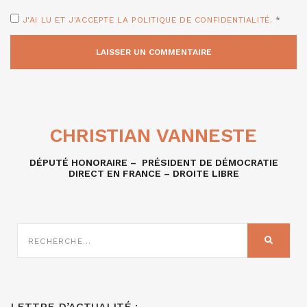
J'AI LU ET J'ACCEPTE LA POLITIQUE DE CONFIDENTIALITÉ.
*
CHRISTIAN VANNESTE
DÉPUTÉ HONORAIRE – PRÉSIDENT DE DÉMOCRATIE
DIRECT EN FRANCE – DROITE LIBRE
RECHERCHE
SUR
RECHER
:
LETTRE D’ACTUALITÉ :