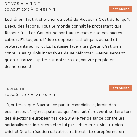
DE VOS ALAIN
DIT :
30 AOÛT 2018 À 10 H 52 MIN
RÉPONDRE
Luthérien, faut-il chercher du côté de Ricoeur ? C’est de lui qu’il
a reçu des leçons. Tout le monde connait le protestant que
Ricoeur fut. Les Gaulois ne sont autre chose que ces sacrés
cathos. Et toujours l’idée d’opposer catholiques au sud et
protestants au nord. La fantaisie face à la rigueur, c’est bien
connu. Ces gaulois incapables de se réformer. Heureusement
qu’on a trouvé Jupiter sur notre route, pauvre peuple en
déshérence!!!
RÉPONDRE
ERWAN
DIT :
30 AOÛT 2018 À 12 H 40 MIN
J’ajouterais que Macron, ce pantin mondialiste, larbin des
puissances d’argent apatrides qui l’ont fait élire, veut se faire lors
des élections européennes de 2019 le fer de lance contre les
nationalismes incarnés selon lui par Orban et Salvini. Et bien
chiche! Que la réaction salvatrice nationaliste européenne en