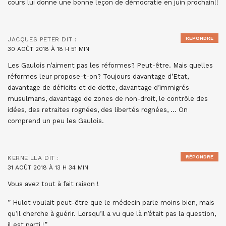
cours lui donne une bonne leçon de démocratie en juin prochain!!
RÉPONDRE
JACQUES PETER
DIT :
30 AOÛT 2018 À 18 H 51 MIN
Les Gaulois n’aiment pas les réformes? Peut-être. Mais quelles
réformes leur propose-t-on? Toujours davantage d’Etat,
davantage de déficits et de dette, davantage d’immigrés
musulmans, davantage de zones de non-droit, le contrôle des
idées, des retraites rognées, des libertés rognées, … On
comprend un peu les Gaulois.
RÉPONDRE
KERNEILLA
DIT :
31 AOÛT 2018 À 13 H 34 MIN
Vous avez tout à fait raison !
” Hulot voulait peut-être que le médecin parle moins bien, mais
qu’il cherche à guérir. Lorsqu’il a vu que là n’était pas la question,
il est parti !”