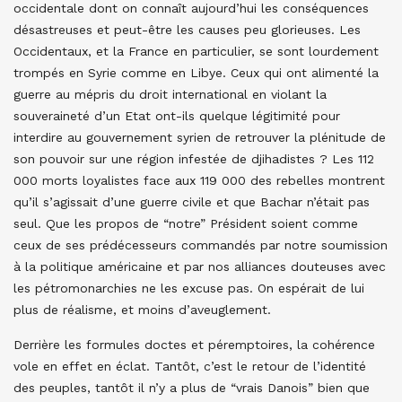
occidentale dont on connaît aujourd’hui les conséquences
désastreuses et peut-être les causes peu glorieuses. Les
Occidentaux, et la France en particulier, se sont lourdement
trompés en Syrie comme en Libye. Ceux qui ont alimenté la
guerre au mépris du droit international en violant la
souveraineté d’un Etat ont-ils quelque légitimité pour
interdire au gouvernement syrien de retrouver la plénitude de
son pouvoir sur une région infestée de djihadistes ? Les 112
000 morts loyalistes face aux 119 000 des rebelles montrent
qu’il s’agissait d’une guerre civile et que Bachar n’était pas
seul. Que les propos de “notre” Président soient comme
ceux de ses prédécesseurs commandés par notre soumission
à la politique américaine et par nos alliances douteuses avec
les pétromonarchies ne les excuse pas. On espérait de lui
plus de réalisme, et moins d’aveuglement.
Derrière les formules doctes et péremptoires, la cohérence
vole en effet en éclat. Tantôt, c’est le retour de l’identité
des peuples, tantôt il n’y a plus de “vrais Danois” bien que