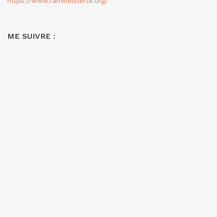
https://www.familleliberte.org/
ME SUIVRE :