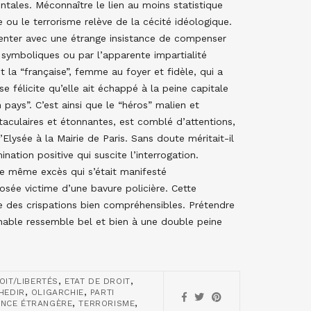
ntales. Méconnaître le lien au moins statistique
ou le terrorisme relève de la cécité idéologique.
tenter avec une étrange insistance de compenser
symboliques ou par l’apparente impartialité
t la “française”, femme au foyer et fidèle, qui a
se félicite qu’elle ait échappé à la peine capitale
 pays”. C’est ainsi que le “héros” malien et
taculaires et étonnantes, est comblé d’attentions,
Elysée à la Mairie de Paris. Sans doute méritait-il
mination positive qui suscite l’interrogation.
 le même excès qui s’était manifesté
ée victime d’une bavure policière. Cette
e des crispations bien compréhensibles. Prétendre
mnable ressemble bel et bien à une double peine
,
,
OIT/LIBERTÉS
ETAT DE DROIT
,
,
HEDIR
OLIGARCHIE
PARTI
,
,
ENCE ÉTRANGÈRE
TERRORISME