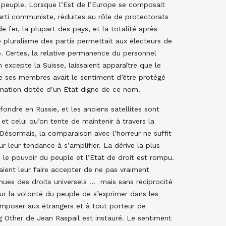
 peuple. Lorsque l’Est de l’Europe se composait
arti communiste, réduites au rôle de protectorats
e fer, la plupart des pays, et la totalité après
 pluralisme des partis permettait aux électeurs de
ce. Certes, la relative permanence du personnel
n excepte la Suisse, laissaient apparaître que le
de ses membres avait le sentiment d’être protégé
e nation dotée d’un Etat digne de ce nom.
fondré en Russie, et les anciens satellites sont
et celui qu’on tente de maintenir à travers la
. Désormais, la comparaison avec l’horreur ne suffit
r leur tendance à s’amplifier. La dérive la plus
 le pouvoir du peuple et l’Etat de droit est rompu.
aient leur faire accepter de ne pas vraiment
enues des droits universels … mais sans réciprocité
ur la volonté du peuple de s’exprimer dans les
’imposer aux étrangers et à tout porteur de
ig Other de Jean Raspail est instauré. Le sentiment