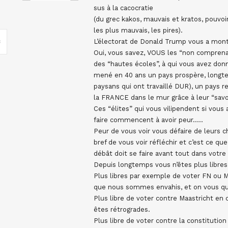
sus à la cacocratie
(du grec kakos, mauvais et kratos, pouvoi
les plus mauvais, les pires).
L’électorat de Donald Trump vous a montr
Oui, vous savez, VOUS les “non comprenan
des “hautes écoles”, à qui vous avez don
mené en 40 ans un pays prospère, longt
paysans qui ont travaillé DUR), un pays re
la FRANCE dans le mur grâce à leur “savoi
Ces “élites” qui vous vilipendent si vous
faire commencent à avoir peur…..
Peur de vous voir vous défaire de leurs 
bref de vous voir réfléchir et c’est ce q
débât doit se faire avant tout dans votre 
Depuis longtemps vous n’êtes plus libres
Plus libres par exemple de voter FN ou ML
que nous sommes envahis, et on vous qual
Plus libre de voter contre Maastricht en c
êtes rétrogrades.
Plus libre de voter contre la constitutio