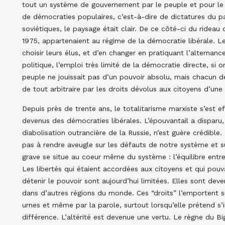
tout un système de gouvernement par le peuple et pour le
de démocraties populaires, c’est-à-dire de dictatures du p
soviétiques, le paysage était clair. De ce côté-ci du rideau d
1975, appartenaient au régime de la démocratie libérale. Le
choisir leurs élus, et d’en changer en pratiquant l’alternan
politique, l’emploi très limité de la démocratie directe, si o
peuple ne jouissait pas d’un pouvoir absolu, mais chacun 
de tout arbitraire par les droits dévolus aux citoyens d’un
Depuis près de trente ans, le totalitarisme marxiste s’est ef
devenus des démocraties libérales. L’épouvantail a disparu, 
diabolisation outrancière de la Russie, n’est guère crédible
pas à rendre aveugle sur les défauts de notre système et su
grave se situe au coeur même du système : l’équilibre entre
Les libertés qui étaient accordées aux citoyens et qui pouv
détenir le pouvoir sont aujourd’hui limitées. Elles sont dev
dans d’autres régions du monde. Ces “droits” l’emportent s
urnes et même par la parole, surtout lorsqu’elle prétend s
différence. L’altérité est devenue une vertu. Le règne du B