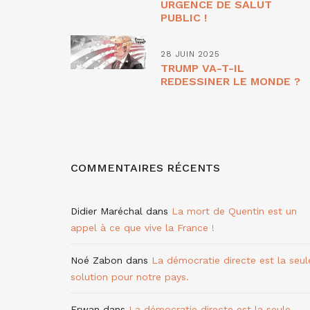
URGENCE DE SALUT
PUBLIC !
28 JUIN 2025
TRUMP VA-T-IL
REDESSINER LE MONDE ?
COMMENTAIRES RÉCENTS
Didier Maréchal
dans
La mort de Quentin est un
appel à ce que vive la France !
Noé Zabon
dans
La démocratie directe est la seul
solution pour notre pays.
Erwan
dans
La démocratie directe est la seule