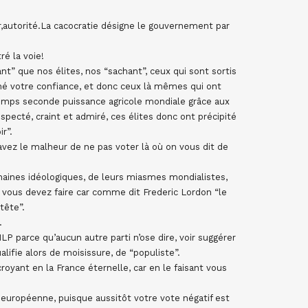
r,autorité.La cacocratie désigne le gouvernement par
é la voie!
t” que nos élites, nos “sachant”, ceux qui sont sortis
né votre confiance, et donc ceux là mêmes qui ont
emps seconde puissance agricole mondiale grâce aux
specté, craint et admiré, ces élites donc ont précipité
r”.
 avez le malheur de ne pas voter là où on vous dit de
chaines idéologiques, de leurs miasmes mondialistes,
ue vous devez faire car comme dit Frederic Lordon “le
tête”.
.
P parce qu’aucun autre parti n’ose dire, voir suggérer
ifie alors de moisissure, de “populiste”.
royant en la France éternelle, car en le faisant vous
n européenne, puisque aussitôt votre vote négatif est