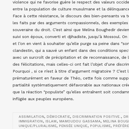
violence qui ne favorise guère le respect des valeurs occide
entre la population de culture musulmane et la délinquance 
Face à cette résistance, le discours des bien-pensants va 
les faits par des arguments compassionnels, des exemples 
souveraine du droit. C’est ainsi que Melina Boughedir devien
suivi son époux, converti et djihadiste, jusqu’à Mossoul. On 
et l’on en vient à souhaiter qu’elle purge sa peine dans “son
clandestin, qui a sauvé un enfant dans des conditions spec
avec un surcroît de précipitation et de reconnaissance, de l’
des félicitations, mais celles-ci ont fait l’objet d’une discri
Pourquoi , si ce n’est à titre d’argument migratoire ? C’est
prématurément en faveur de Théo, cette fois comme suppos
partialité systématiquement défavorable aux nationaux cré
que la réaction “populiste” qu’elles entraînent soit conda
infligée aux peuples européens.
,
,
,
ASSIMILATION
DÉMOCRATIE
DISCRIMINATION POSITIVE.
DR
,
,
,
IMMIGRATION
ISLAM
MAMOUDOU GASSAMA
MELINA BOUG
,
,
,
UNIQUE/PLURALISME
PENSÉE UNIQUE
POPULISME
PRÉFÉR