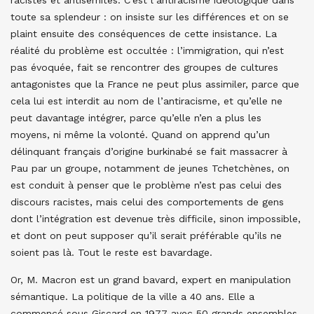
racistes et antisémites. C’est l’antiracisme idéologique dans
toute sa splendeur : on insiste sur les différences et on se
plaint ensuite des conséquences de cette insistance. La
réalité du problème est occultée : l’immigration, qui n’est
pas évoquée, fait se rencontrer des groupes de cultures
antagonistes que la France ne peut plus assimiler, parce que
cela lui est interdit au nom de l’antiracisme, et qu’elle ne
peut davantage intégrer, parce qu’elle n’en a plus les
moyens, ni même la volonté. Quand on apprend qu’un
délinquant français d’origine burkinabé se fait massacrer à
Pau par un groupe, notamment de jeunes Tchetchènes, on
est conduit à penser que le problème n’est pas celui des
discours racistes, mais celui des comportements de gens
dont l’intégration est devenue très difficile, sinon impossible,
et dont on peut supposer qu’il serait préférable qu’ils ne
soient pas là. Tout le reste est bavardage.
Or, M. Macron est un grand bavard, expert en manipulation
sémantique. La politique de la ville a 40 ans. Elle a
commencé sous Giscard en 1977 avec 50 grands ensembles