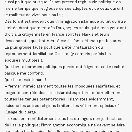
aussi politique puisque l’islam prétend régir la vie politique en
même temps que religieuse de ses adeptes et de ceux qui ont
le malheur de vivre sous sa loi;
Dès lors il est évident que l’immigration islamique aurait du être
limitée drastiquement dès l’origine; les seuls qui à mes yeux ont
droit à la citoyenneté en France sont les Harkis et leurs
descendants, qui l’ont mérité car ils l’ont défendu par les armes.
La plus grosse faute politique a été l’instauration du
regroupement familial par Giscard, (y compris parfois les
épouses multiples!).
Que tant d’hommes politiques persistent à ignorer cette réalité
basique me confond.
Que faire maintenant?
– fermer immédiatement toutes les mosquées salafistes, et
exiger le contrôle des sites islamistes; interdire formellement
toutes les tenues ostentatoires , islamistes évidemment,
puisque les autres religions limitent les vêtement spéciaux à
l’usage du clergé
– expulser immédiatement tous les étrangers non justiciables
de l’asile politique; l’immigration économique ne devant se faire
que selon les besoins de la France; (y compris les mineurs qui