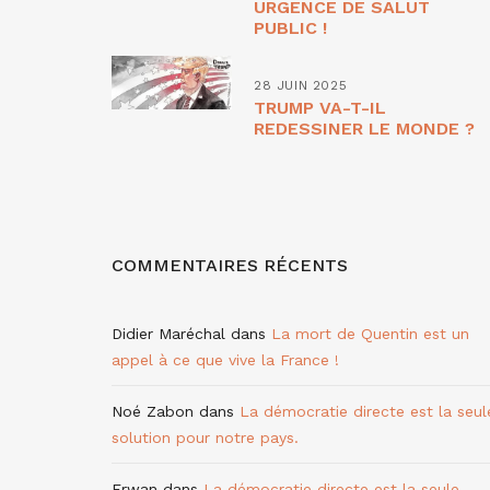
URGENCE DE SALUT
PUBLIC !
28 JUIN 2025
TRUMP VA-T-IL
REDESSINER LE MONDE ?
COMMENTAIRES RÉCENTS
Didier Maréchal
dans
La mort de Quentin est un
appel à ce que vive la France !
Noé Zabon
dans
La démocratie directe est la seul
solution pour notre pays.
Erwan
dans
La démocratie directe est la seule