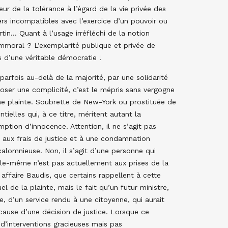
eur de la tolérance à l’égard de la vie privée des
s incompatibles avec l’exercice d’un pouvoir ou
tin… Quant à l’usage irréfléchi de la notion
immoral ? L’exemplarité publique et privée de
s d’une véritable démocratie !
parfois au-delà de la majorité, par une solidarité
oser une complicité, c’est le mépris sans vergogne
ne plainte. Soubrette de New-York ou prostituée de
tielles qui, à ce titre, méritent autant la
ption d’innocence. Attention, il ne s’agit pas
 aux frais de justice et à une condamnation
alomnieuse. Non, il s’agit d’une personne qui
elle-même n’est pas actuellement aux prises de la
affaire Baudis, que certains rappellent à cette
l de la plainte, mais le fait qu’un futur ministre,
e, d’un service rendu à une citoyenne, qui aurait
n cause d’une décision de justice. Lorsque ce
s d’interventions gracieuses mais pas