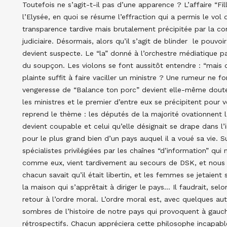
Toutefois ne s’agit-t-il pas d’une apparence ? L’affaire “F
l’Elysée, en quoi se résume l’effraction qui a permis le vol 
transparence tardive mais brutalement précipitée par la com
judiciaire. Désormais, alors qu’il s’agit de blinder le pouvo
devient suspecte. Le “la” donné à l’orchestre médiatique par
du soupçon. Les violons se font aussitôt entendre : “mais 
plainte suffit à faire vaciller un ministre ? Une rumeur ne fon
vengeresse de “Balance ton porc” devient elle-même douteu
les ministres et le premier d’entre eux se précipitent pour
reprend le thème : les députés de la majorité ovationnent
devient coupable et celui qu’elle désignait se drape dans 
pour le plus grand bien d’un pays auquel il a voué sa vie. 
spécialistes privilégiées par les chaînes “d’information” qui
comme eux, vient tardivement au secours de DSK, et nous a
chacun savait qu’il était libertin, et les femmes se jetaient
la maison qui s’apprêtait à diriger le pays… Il faudrait, selo
retour à l’ordre moral. L’ordre moral est, avec quelques au
sombres de l’histoire de notre pays qui provoquent à gauche
rétrospectifs. Chacun appréciera cette philosophe incapable