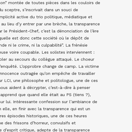
illon” montée de toutes pièces dans les couloirs de
du sceptre, s’inscrivait dans un souci de
plicité active du trio politique, médiatique et
ir au lieu d’y entrer par une brèche, la transparence
 le Président-Chef, c’est la dénonciation de l’ère
quelle est donc cette société où le dépôt de
de ni le crime, ni la culpabilité”. La frénésie
se voire coupable. Les solistes interviennent :
 voler au secours du collègue attaqué. Le choeur
 l’enquêté. L’opprobre change de camp. La victime
l’innocence outragée qu’on empêche de travailler
Sur LCI, une philosophe et politologue, une de ces
 nous aident à décrypter, c’est-à-dire à penser
pprend que quand elle était au PS (tiens ?),
 sur lui. Intéressante confession sur l’ambiance de
n elle, en finir avec la transparence qui est un
tres épisodes historiques, une de ces heures
 des frissons d’horreur, convulsifs et
 d’esprit critique, adepte de la transparence