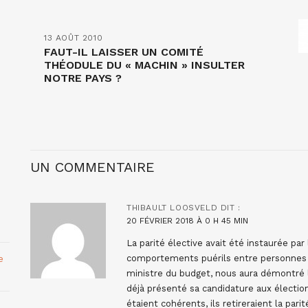
13 AOÛT 2010
FAUT-IL LAISSER UN COMITÉ
THÉODULE DU « MACHIN » INSULTER
NOTRE PAYS ?
UN COMMENTAIRE
THIBAULT LOOSVELD
DIT :
20 FÉVRIER 2018 À 0 H 45 MIN
La parité élective avait été instaurée pa
comportements puérils entre personnes d
e
ministre du budget, nous aura démontré l’i
déjà présenté sa candidature aux électio
étaient cohérents, ils retireraient la pa