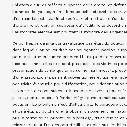
unilatérale sur les méfaits supposés de la droite, et défens
hommes de gauche, même lorsque celle-ci révèle des traver
d’un mandat publics. Un obsédé sexuel n’est pas qu’un liber
d’ordre moral, doit-on supposer qu’il légitime le désordre 
l’aristocratie élective est pourtant la moindre des exigence
Ce qui frappe dans la contre-attaque des élus, du pouvoir, 
dans laquelle on ne voudrait pas soupçonner, pardon, supp
pour la victime présumée qui prend le risque de déposer u
luxe parisienne, elles n’en sont pas moins des victimes poten
présomption de vérité que la personne incriminée, la présom
d’une association largement subventionnée et qui fera face
pécuniaire éventuelle pour diffamation, pour dénonciation c
s’expose à des poursuites et à une peine sévère, alors qu’
justice, contrairement à Patrice Alègre dans la malheureuse 
occasion. Le problème n’est d’ailleurs pas le caractère sexue
et déjà élu, ait pu chercher à obtenir un paiement, en natur
pris la forme d’une priorité, d’un privilège, d’une remise e
ministre détient l’un des portefeuilles les plus susceptible