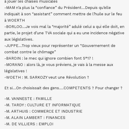
à jouer les chaises musicales
-MAM n’a plus la “confiance” du Président…Depuis qu’elle
indiquait à son “assistant” comment mettre de l’huile sur le feu
à WOERTH
-BORLOO…Je vois mal la “majorité” adulé celui a qui elle doit, en
partie, le projet d’une TVA sociale qui a eu une incidence négative
aux législatives.
-JUPPE…Trop vieux pour représenter un “Gouvernement de
combat contre le chômage”
-BAROIN : le mec qui ignore combien font 5*17 !
-MORANO : alors là, je vous préviens, je vais à la messe aux
législatives !
-WOETH : M. SARKOZY veut une Révolution ?
Et si…On choisissait des gens….COMPETENTS ? Pour changer ?
-M. VANNESTE : FAMILLE
-M. TARDY : CULTURE ET INFORMATIQUE
-M. ARTHUIS : COMMERCE ET INDUSTRIE
-M. ALAIN LAMBERT : FINANCES
-M. DE VILLIERS : EMPLOI