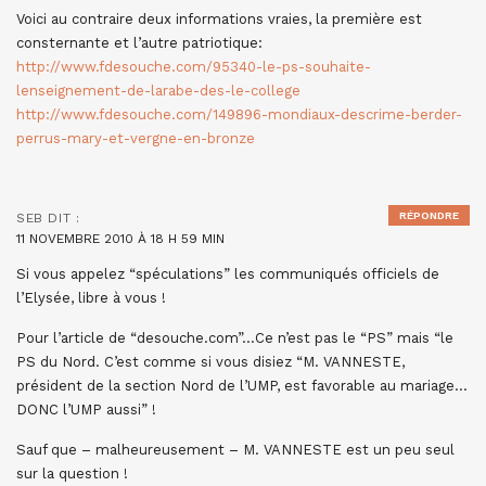
Voici au contraire deux informations vraies, la première est
consternante et l’autre patriotique:
http://www.fdesouche.com/95340-le-ps-souhaite-
lenseignement-de-larabe-des-le-college
http://www.fdesouche.com/149896-mondiaux-descrime-berder-
perrus-mary-et-vergne-en-bronze
RÉPONDRE
SEB
DIT :
11 NOVEMBRE 2010 À 18 H 59 MIN
Si vous appelez “spéculations” les communiqués officiels de
l’Elysée, libre à vous !
Pour l’article de “desouche.com”…Ce n’est pas le “PS” mais “le
PS du Nord. C’est comme si vous disiez “M. VANNESTE,
président de la section Nord de l’UMP, est favorable au mariage…
DONC l’UMP aussi” !
Sauf que – malheureusement – M. VANNESTE est un peu seul
sur la question !