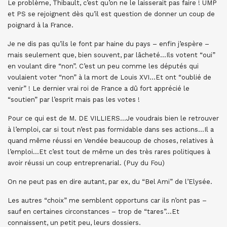
Le problème, Thibault, c’est qu’on ne le laisserait pas faire ! UMP
et PS se rejoignent dès qu’il est question de donner un coup de
poignard à la France.
Je ne dis pas qu’ils le font par haine du pays – enfin j’espère –
mais seulement que, bien souvent, par lâcheté…Ils votent “oui”
en voulant dire “non”. C’est un peu comme les députés qui
voulaient voter “non” à la mort de Louis XVI…Et ont “oublié de
venir” ! Le dernier vrai roi de France a dû fort apprécié le
“soutien” par l’esprit mais pas les votes !
Pour ce qui est de M. DE VILLIERS…Je voudrais bien le retrouver
à l’emploi, car si tout n’est pas formidable dans ses actions…Il a
quand même réussi en Vendée beaucoup de choses, relatives à
l’emploi…Et c’est tout de même un des très rares politiques à
avoir réussi un coup entreprenarial. (Puy du Fou)
On ne peut pas en dire autant, par ex, du “Bel Ami” de l’Elysée.
Les autres “choix” me semblent opportuns car ils n’ont pas –
sauf en certaines circonstances – trop de “tares”…Et
connaissent, un petit peu, leurs dossiers.