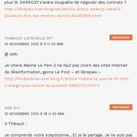
plus M. SARKOZY s’avère incapable de négocier des contrats ?
http://librepaix.over-blog.net/article-airbus-sarkozy-vend-il-
plusieurs-fois-les-memes-avions-60487866.html
RÉPONDRE
THIBAULT LOOSVELD
DIT :
10 NOVEMBRE 2010 À 11 H 20 MIN
@ seb:
Je citerai Marine Le Pen: il ne faut pas croire des sites internet
de désinformation, genre Le Post – et librepaix –
http://fncaledonie.over-blog.fr/article-marine-le-pen-le-fn-doit-
s-elargir-pour-arriver-au-pouvoir-59822112.html
!
RÉPONDRE
SEB
DIT :
10 NOVEMBRE 2010 À 18 H 32 MIN
A Thibault :
Je comprends votre scepticisme…Et je le partage. Je ne suis pas