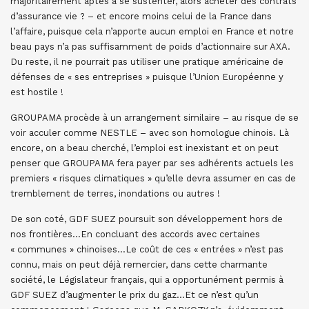
majoritairement aptes à se sustenter, alors acheter des contrats
d’assurance vie ? – et encore moins celui de la France dans
l’affaire, puisque cela n’apporte aucun emploi en France et notre
beau pays n’a pas suffisamment de poids d’actionnaire sur AXA.
Du reste, il ne pourrait pas utiliser une pratique américaine de
défenses de « ses entreprises » puisque l’Union Européenne y
est hostile !
GROUPAMA procède à un arrangement similaire – au risque de se
voir acculer comme NESTLE – avec son homologue chinois. Là
encore, on a beau cherché, l’emploi est inexistant et on peut
penser que GROUPAMA fera payer par ses adhérents actuels les
premiers « risques climatiques » qu’elle devra assumer en cas de
tremblement de terres, inondations ou autres !
De son coté, GDF SUEZ poursuit son développement hors de
nos frontières…En concluant des accords avec certaines
« communes » chinoises…Le coût de ces « entrées » n’est pas
connu, mais on peut déjà remercier, dans cette charmante
société, le Législateur français, qui a opportunément permis à
GDF SUEZ d’augmenter le prix du gaz…Et ce n’est qu’un