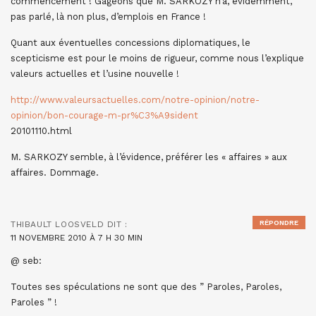
commencement ! Gageons que M. SARKOZY n’a, évidemment,
pas parlé, là non plus, d’emplois en France !
Quant aux éventuelles concessions diplomatiques, le
scepticisme est pour le moins de rigueur, comme nous l’explique
valeurs actuelles et l’usine nouvelle !
http://www.valeursactuelles.com/notre-opinion/notre-
opinion/bon-courage-m-pr%C3%A9sident
20101110.html
M. SARKOZY semble, à l’évidence, préférer les « affaires » aux
affaires. Dommage.
RÉPONDRE
THIBAULT LOOSVELD
DIT :
11 NOVEMBRE 2010 À 7 H 30 MIN
@ seb:
Toutes ses spéculations ne sont que des ” Paroles, Paroles,
Paroles ” !