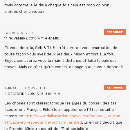
mais comme je le dis à chaque fois cela est mon opinion
amitiés cher christian
RÉPONDRE
GERARD R
DIT :
14 NOVEMBRE 2010 À 11 H 47 MIN
Et vous deux là, Seb & TL !! arrêtaient de vous chamailler, de
toute façon vous avez deux les deux raison et tort à la fois.
Soyez cool, serez vous la main à distance et faite la paix des
braves. Mais ce n’est qu’un conseil de sage que je vous donne là.
RÉPONDRE
THIBAULT LOOSVELD
DIT :
9 DÉCEMBRE 2010 À 18 H 50 MIN
Les choses sont claires: lorsque les juges du conseil des tas
écoutèrent François Fillon leur rappeler que l’Etat restait à
construire
http://www.dailymotion.com/video/xeunc3_un-etat-
efficace-et-respecte_news#from=embed
, ils en ont déduit que
le Premier Ministre parlait de l’Etat socialiste