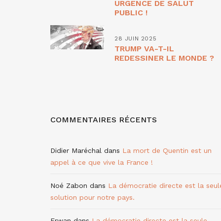
URGENCE DE SALUT
PUBLIC !
28 JUIN 2025
TRUMP VA-T-IL
REDESSINER LE MONDE ?
COMMENTAIRES RÉCENTS
Didier Maréchal
dans
La mort de Quentin est un
appel à ce que vive la France !
Noé Zabon
dans
La démocratie directe est la seul
solution pour notre pays.
Erwan
dans
La démocratie directe est la seule