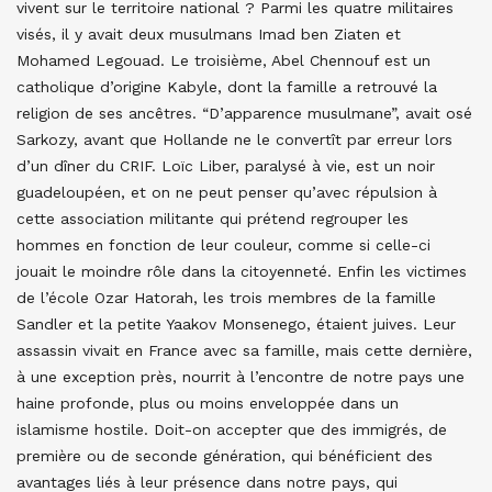
vivent sur le territoire national ? Parmi les quatre militaires
visés, il y avait deux musulmans Imad ben Ziaten et
Mohamed Legouad. Le troisième, Abel Chennouf est un
catholique d’origine Kabyle, dont la famille a retrouvé la
religion de ses ancêtres. “D’apparence musulmane”, avait osé
Sarkozy, avant que Hollande ne le convertît par erreur lors
d’un dîner du CRIF. Loïc Liber, paralysé à vie, est un noir
guadeloupéen, et on ne peut penser qu’avec répulsion à
cette association militante qui prétend regrouper les
hommes en fonction de leur couleur, comme si celle-ci
jouait le moindre rôle dans la citoyenneté. Enfin les victimes
de l’école Ozar Hatorah, les trois membres de la famille
Sandler et la petite Yaakov Monsenego, étaient juives. Leur
assassin vivait en France avec sa famille, mais cette dernière,
à une exception près, nourrit à l’encontre de notre pays une
haine profonde, plus ou moins enveloppée dans un
islamisme hostile. Doit-on accepter que des immigrés, de
première ou de seconde génération, qui bénéficient des
avantages liés à leur présence dans notre pays, qui