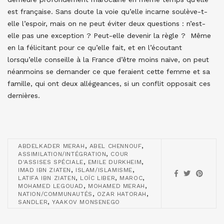
est française. Sans doute la voie qu’elle incarne soulève-t-
elle l’espoir, mais on ne peut éviter deux questions : n’est-
elle pas une exception ? Peut-elle devenir la règle ? Même
en la félicitant pour ce qu’elle fait, et en l’écoutant
lorsqu’elle conseille à la France d’être moins naïve, on peut
néanmoins se demander ce que feraient cette femme et sa
famille, qui ont deux allégeances, si un conflit opposait ces
dernières.
,
,
ABDELKADER MERAH
ABEL CHENNOUF
,
ASSIMILATION/INTÉGRATION
COUR
,
,
D'ASSISES SPÉCIALE
EMILE DURKHEIM
,
,
IMAD IBN ZIATEN
ISLAM/ISLAMISME
,
,
,
LATIFA IBN ZIATEN
LOÏC LIBER
MAROC
,
,
MOHAMED LEGOUAD
MOHAMED MERAH
,
,
NATION/COMMUNAUTÉS
OZAR HATORAH
,
SANDLER
YAAKOV MONSENEGO