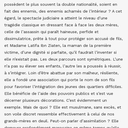
possèdent le plus souvent la double nationalité, soient en
fait des ennemis, des ennemis acharnés de l’intérieur ? A cet
égard, le spectacle judiciaire a atteint le niveau d’une
tragédie classique en dressant face à face les deux mères,
celle de l’assassin qui paraît haineuse, perfide et
dissimulatrice, prête à tout pour protéger son accusé de fils,
et Madame Latifa Ibn Ziaten, la maman de la première
victime, d’une dignité si parfaite, qu’il faudrait l’inventer si
elle n’existait pas. Les deux parcours sont symétriques. L’une
n’a pas su élever ses enfants, l’autre les a poussés à réussir,
à s’intégrer. Loin d’être abattue par son malheur, résiliente,
elle a fondé une association qui porte le nom de son fils
pour favoriser l’intégration des jeunes des quartiers difficiles.
Elle bénéficie de l’aide des pouvoirs publics et s’est vue
décerner plusieurs décorations. C’est évidemment un
exemple. Mais de quoi ? Elle est musulmane, sans excès, et
son voile discret ressemble effectivement à celui de nos
grands-mères en deuil. Peut-on parler d’assimilation ? Elle
demeure profondément marocaine en même temps qu’elle