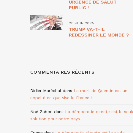
URGENCE DE SALUT
PUBLIC !
28 JUIN 2025
TRUMP VA-T-IL
REDESSINER LE MONDE ?
COMMENTAIRES RÉCENTS
Didier Maréchal
dans
La mort de Quentin est un
appel à ce que vive la France !
Noé Zabon
dans
La démocratie directe est la seul
solution pour notre pays.
Erwan
dans
La démocratie directe est la seule