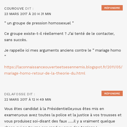
RÉPONDRE
COUROUVE
DIT :
23 MARS 2017 À 20 H 31 MIN
” un groupe de pression homosexuel ”
Ce groupe existe-t-il réellement ? J’ai tenté de le contacter,
sans succès.
Je rappelle ici mes arguments anciens contre le ” mariage homo
”
https://laconnaissanceouverteetsesennemis.blogspot.fr/2011/05/le
mariage-homo-retour-de-la-theorie-du.html
RÉPONDRE
DELAFOSSE
DIT :
22 MARS 2017 À 12 H 49 MIN
Vous êtes candidat à la Présidentielle,vous êtes mis en
examen,vous avez toutes la police et la justice à vos trousses et
vous produisez soi-disant des faux …..il y a vraiment quelque