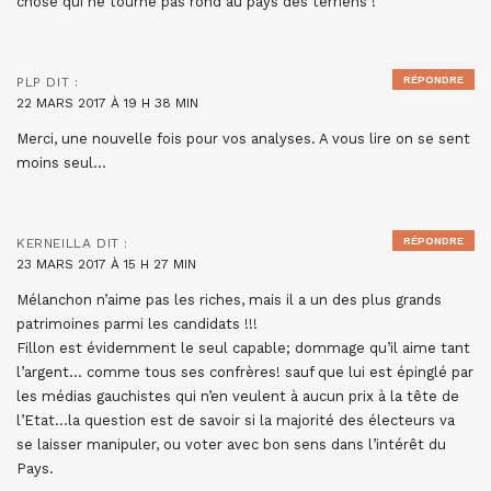
chose qui ne tourne pas rond au pays des terriens !
RÉPONDRE
PLP
DIT :
22 MARS 2017 À 19 H 38 MIN
Merci, une nouvelle fois pour vos analyses. A vous lire on se sent
moins seul…
RÉPONDRE
KERNEILLA
DIT :
23 MARS 2017 À 15 H 27 MIN
Mélanchon n’aime pas les riches, mais il a un des plus grands
patrimoines parmi les candidats !!!
Fillon est évidemment le seul capable; dommage qu’il aime tant
l’argent… comme tous ses confrères! sauf que lui est épinglé par
les médias gauchistes qui n’en veulent à aucun prix à la tête de
l’Etat…la question est de savoir si la majorité des électeurs va
se laisser manipuler, ou voter avec bon sens dans l’intérêt du
Pays.