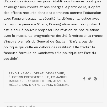
d’abord des économies pour rétablir nos finances publiques
et alléger nos impôts et nos charges. A partir de là, il opère
des efforts mesurés dans des domaines comme l’éducation
avec l’apprentissage, la sécurité, la défense, la justice avec
la majorité pénale à 16 ans, l’immigration avec les quotas. Il
est le seul à pouvoir proposer une révision de nos relations
avec la Russie. Ce pragmatisme destiné à redresser la France
s’inspire bien sûr du Général de Gaulle : “il n’y a pas de
politique qui vaille en dehors des réalités”. Elle traduit la
fameuse formule de Gambetta : “la politique est l’art du
possible”.
,
,
,
BENOÎT HAMON
DÉBAT
DÉMAGOGIE
,
ÉLECTION PRÉSIDENTIELLE
EMMANUEL
,
,
MACRON
FRANÇOIS FILLON
JEAN-LUC
,
,
MÉLENCHON
MARINE LE PEN
RÉALISME