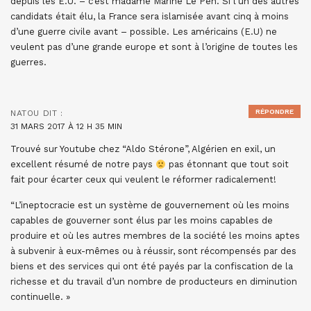
depuis les E.U. – c’est madame Marine Le Pen. Si l’un des autres
candidats était élu, la France sera islamisée avant cinq à moins
d’une guerre civile avant – possible. Les américains (E.U) ne
veulent pas d’une grande europe et sont à l’origine de toutes les
guerres.
RÉPONDRE
NATOU
DIT :
31 MARS 2017 À 12 H 35 MIN
Trouvé sur Youtube chez “Aldo Stérone”, Algérien en exil, un
excellent résumé de notre pays
pas étonnant que tout soit
fait pour écarter ceux qui veulent le réformer radicalement!
“L’ineptocracie est un système de gouvernement où les moins
capables de gouverner sont élus par les moins capables de
produire et où les autres membres de la société les moins aptes
à subvenir à eux-mêmes ou à réussir, sont récompensés par des
biens et des services qui ont été payés par la confiscation de la
richesse et du travail d’un nombre de producteurs en diminution
continuelle. »