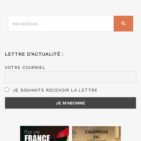
RECHERCHE
SUR
RECHER
:
LETTRE D’ACTUALITÉ :
VOTRE COURRIEL
JE SOUHAITE RECEVOIR LA LETTRE