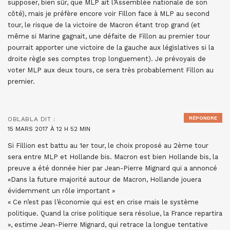
supposer, bien sûr, que MLP ait l’Assemblée nationale de son
côté), mais je préfère encore voir Fillon face à MLP au second
tour, le risque de la victoire de Macron étant trop grand (et
même si Marine gagnait, une défaite de Fillon au premier tour
pourrait apporter une victoire de la gauche aux législatives si la
droite règle ses comptes trop longuement). Je prévoyais de
voter MLP aux deux tours, ce sera très probablement Fillon au
premier.
RÉPONDRE
OBLABLA
DIT :
15 MARS 2017 À 12 H 52 MIN
Si Fillion est battu au 1er tour, le choix proposé au 2ème tour
sera entre MLP et Hollande bis. Macron est bien Hollande bis, la
preuve a été donnée hier par Jean-Pierre Mignard qui a annoncé
«Dans la future majorité autour de Macron, Hollande jouera
évidemment un rôle important »
« Ce n’est pas l’économie qui est en crise mais le système
politique. Quand la crise politique sera résolue, la France repartira
», estime Jean-Pierre Mignard, qui retrace la longue tentative