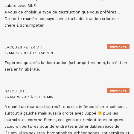
subite avec MLP.
A vous de choisir le type de destruction que vous préférez…
De toute manière ce pays connaitra la destruction créatrice
chère à Schumpeter.
RÉPONDRE
JACQUES PETER
DIT :
15 MARS 2017 À 17 H 58 MIN
Espérons qu’après la destruction (schumpeterienne), la création
sera enfin libérale.
RÉPONDRE
NATOU
DIT :
26 MARS 2017 À 16 H 14 MIN
A quand un mur des traitres? tous ces infâmes islamo-collabos,
surtout à gauche mais aussi à droite avec Juppé
plus les
journalistes comme Plenel, ces gens qui renient leurs propres
valeurs libertaires pour défendre les indéfendables réacs de
l’islam, ultra sexistes, homophobes, athéophobes, antisémites et