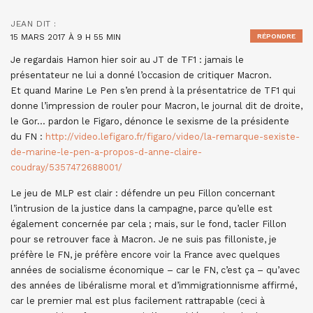
JEAN
DIT :
15 MARS 2017 À 9 H 55 MIN
RÉPONDRE
Je regardais Hamon hier soir au JT de TF1 : jamais le
présentateur ne lui a donné l’occasion de critiquer Macron.
Et quand Marine Le Pen s’en prend à la présentatrice de TF1 qui
donne l’impression de rouler pour Macron, le journal dit de droite,
le Gor… pardon le Figaro, dénonce le sexisme de la présidente
du FN :
http://video.lefigaro.fr/figaro/video/la-remarque-sexiste-
de-marine-le-pen-a-propos-d-anne-claire-
coudray/5357472688001/
Le jeu de MLP est clair : défendre un peu Fillon concernant
l’intrusion de la justice dans la campagne, parce qu’elle est
également concernée par cela ; mais, sur le fond, tacler Fillon
pour se retrouver face à Macron. Je ne suis pas filloniste, je
préfère le FN, je préfère encore voir la France avec quelques
années de socialisme économique – car le FN, c’est ça – qu’avec
des années de libéralisme moral et d’immigrationnisme affirmé,
car le premier mal est plus facilement rattrapable (ceci à