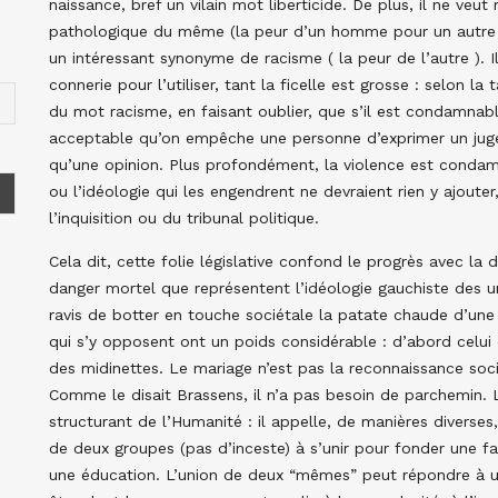
naissance, bref un vilain mot liberticide. De plus, il ne veut
pathologique du même (la peur d’un homme pour un autre h
un intéressant synonyme de racisme ( la peur de l’autre ). I
connerie pour l’utiliser, tant la ficelle est grosse : selon l
du mot racisme, en faisant oublier, que s’il est condamnabl
acceptable qu’on empêche une personne d’exprimer un jug
qu’une opinion. Plus profondément, la violence est condamna
ou l’idéologie qui les engendrent ne devraient rien y ajoute
l’inquisition ou du tribunal politique.
Cela dit, cette folie législative confond le progrès avec l
danger mortel que représentent l’idéologie gauchiste des un
ravis de botter en touche sociétale la patate chaude d’un
qui s’y opposent ont un poids considérable : d’abord celu
des midinettes. Le mariage n’est pas la reconnaissance socia
Comme le disait Brassens, il n’a pas besoin de parchemin. 
structurant de l’Humanité : il appelle, de manières divers
de deux groupes (pas d’inceste) à s’unir pour fonder une fam
une éducation. L’union de deux “mêmes” peut répondre à u