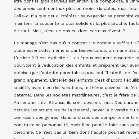
être dont le gros cerveau est enclin à la complexité, à l’in
des émois sentimentaux plus ou moins durables, mais tout c
Celle-ci n’a que deux intérêts : sauvegarder sa pérennité 
maintenir la solidarité la plus solide et la plus proche, fau
de tout. Mais, n’est-ce pas ce dont certains rêvent ?
Le mariage n’est pas qu’un contrat : le notaire y suffirait. C
place essentielle, même si par bienveillance, on marie des 
L’article 213 est explicite : “Les époux assurent ensemble la
pourvoient à l’éducation des enfants et préparent leur aveni
précise que l’autorité parentale a pour but “l’intérêt de l’
grand argument. L’intérêt des enfants c’est d’abord l’équ
société, avec bien des variations, le thème universel du Yi
paternel. Dans les sociétés matrilinéaires, c’est le frère de 
Au secours Lévi-Strauss, ils sont devenus fous. Des barbares
détruire les structures de la parenté, noyer la diversité du 
confusion des genres, dans le chaos des comportements et
construire sa personnalité, mais il ne peut le faire sans pèr
personne. Ce n’est pas un bien dont l’adulte pourrait reve