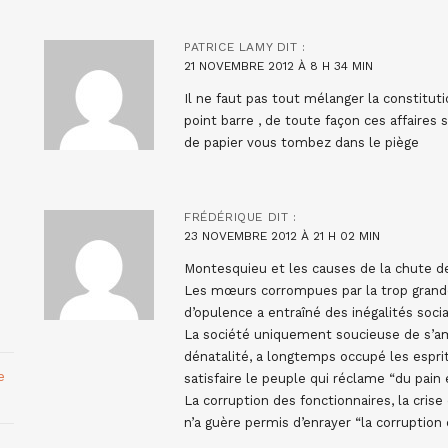
PATRICE LAMY
DIT :
21 NOVEMBRE 2012 À 8 H 34 MIN
Il ne faut pas tout mélanger la constituti
point barre , de toute façon ces affaire
de papier vous tombez dans le piège
FRÉDÉRIQUE
DIT :
23 NOVEMBRE 2012 À 21 H 02 MIN
Montesquieu et les causes de la chute 
Les mœurs corrompues par la trop grande 
d’opulence a entraîné des inégalités soci
La société uniquement soucieuse de s’a
dénatalité, a longtemps occupé les espri
e
satisfaire le peuple qui réclame “du pai
La corruption des fonctionnaires, la cris
n’a guère permis d’enrayer “la corruption 