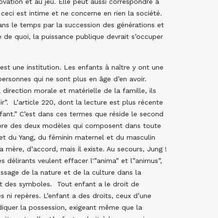
novation et au jeu. Elle peut aussi correspondre à
eci est intime et ne concerne en rien la société.
dans le temps par la succession des générations et
te de quoi, la puissance publique devrait s’occuper
’est une institution. Les enfants à naître y ont une
personnes qui ne sont plus en âge d’en avoir.
 direction morale et matérielle de la famille, ils
r”. L’article 220, dont la lecture est plus récente
enfant.” C’est dans ces termes que réside le second
ilibre des deux modèles qui composent dans toute
n et du Yang, du féminin maternel et du masculin
la mère, d’accord, mais il existe. Au secours, Jung !
 délirants veulent effacer l'”anima” et l”animus”,
tissage de la nature et de la culture dans la
 des symboles. Tout enfant a le droit de
es ni repères. L’enfant a des droits, ceux d’une
ndiquer la possession, exigeant même que la