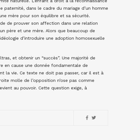
mite naturelle. L’enfant a droit à la reconnaissance
 de paternité, dans le cadre du mariage d’un homme
une mère pour son équilibre et sa sécurité.
nde de prouver son affection dans une relation
s, un père et une mère. Alors que beaucoup de
r idéologie d’introduire une adoption homosexuelle
tras, et obtenir un “succès”. Une majorité de
ttre en cause une donnée fondamentale de
 la vie. Ce texte ne doit pas passer, car il est à
 droite molle de l’opposition n’ose pas comme
evient au pouvoir. Cette question exige, à