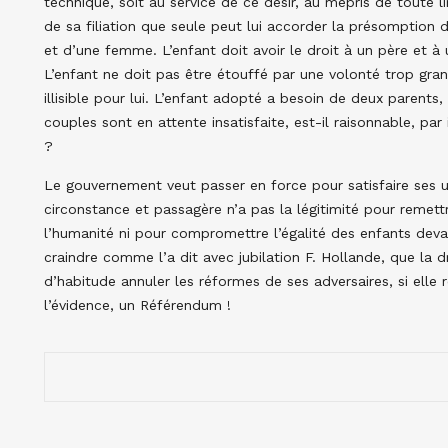
technique, soit au service de ce désir, au mépris de toute li
de sa filiation que seule peut lui accorder la présomption
et d’une femme. L’enfant doit avoir le droit à un père et à 
L’enfant ne doit pas être étouffé par une volonté trop gra
illisible pour lui. L’enfant adopté a besoin de deux parent
couples sont en attente insatisfaite, est-il raisonnable, pa
?
Le gouvernement veut passer en force pour satisfaire ses ul
circonstance et passagère n’a pas la légitimité pour reme
l’humanité ni pour compromettre l’égalité des enfants devant
craindre comme l’a dit avec jubilation F. Hollande, que la
d’habitude annuler les réformes de ses adversaires, si elle r
l’évidence, un Référendum !