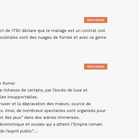
RÉPONDRE
on de 1792 déclare que le mariage est un contrat civil
s sociétales sont des nuages de fumée et avec ce genre
RÉPONDRE
de Rome:
richesse de certains, par l’excès de luxe et
ales insupportables.
muser et la dépravation des mœurs, source de
ts. Ainsi, de nombreux spectacles sont organisés pour
n et des jeux” dans des arènes immenses.
e économique et sociale qui a atteint l’Empire romain
de l’esprit public”….