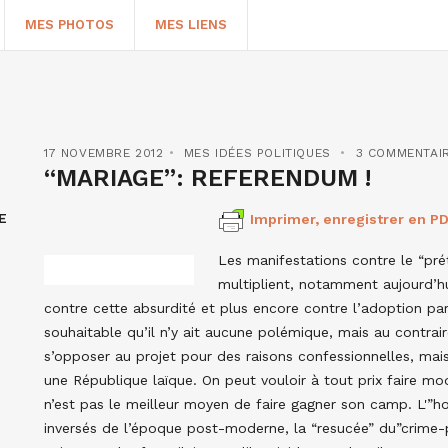
MES PHOTOS
MES LIENS
17 NOVEMBRE 2012
MES IDÉES POLITIQUES
3 COMMENTAI
“MARIAGE”: REFERENDUM !
E
Imprimer, enregistrer en PD
Les manifestations contre le “p
multiplient, notamment aujourd’h
contre cette absurdité et plus encore contre l’adoption pa
souhaitable qu’il n’y ait aucune polémique, mais au contrair
HERCHER
s’opposer au projet pour des raisons confessionnelles, mais
une République laïque. On peut vouloir à tout prix faire mo
n’est pas le meilleur moyen de faire gagner son camp. L'”ho
inversés de l’époque post-moderne, la “resucée” du”crime-p