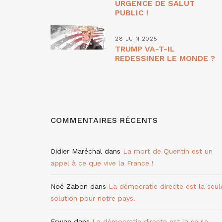
URGENCE DE SALUT
PUBLIC !
28 JUIN 2025
TRUMP VA-T-IL
REDESSINER LE MONDE ?
COMMENTAIRES RÉCENTS
Didier Maréchal
dans
La mort de Quentin est un
appel à ce que vive la France !
Noé Zabon
dans
La démocratie directe est la seul
solution pour notre pays.
Erwan
dans
La démocratie directe est la seule