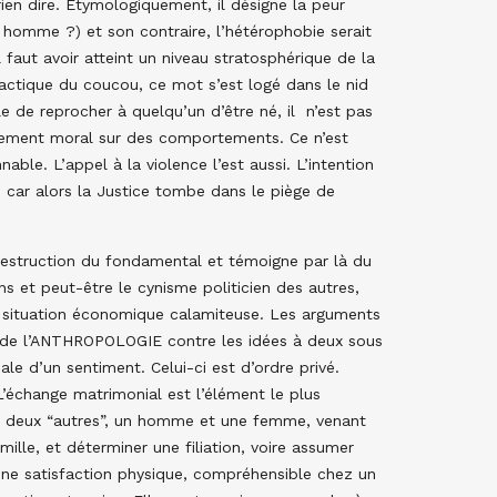
 rien dire. Etymologiquement, il désigne la peur
omme ?) et son contraire, l’hétérophobie serait
l faut avoir atteint un niveau stratosphérique de la
a tactique du coucou, ce mot s’est logé dans le nid
e de reprocher à quelqu’un d’être né, il n’est pas
ement moral sur des comportements. Ce n’est
ble. L’appel à la violence l’est aussi. L’intention
r, car alors la Justice tombe dans le piège de
a destruction du fondamental et témoigne par là du
s et peut-être le cynisme politicien des autres,
e situation économique calamiteuse. Les arguments
i de l’ANTHROPOLOGIE contre les idées à deux sous
le d’un sentiment. Celui-ci est d’ordre privé.
L’échange matrimonial est l’élément le plus
es, deux “autres”, un homme et une femme, venant
ille, et déterminer une filiation, voire assumer
ne satisfaction physique, compréhensible chez un