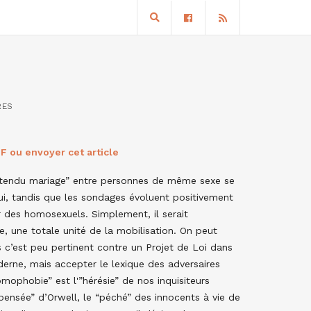
RES
F ou envoyer cet article
rétendu mariage” entre personnes de même sexe se
ui, tandis que les sondages évoluent positivement
r des homosexuels. Simplement, il serait
e, une totale unité de la mobilisation. On peut
 c’est peu pertinent contre un Projet de Loi dans
derne, mais accepter le lexique des adversaires
mophobie” est l'”hérésie” de nos inquisiteurs
ensée” d’Orwell, le “péché” des innocents à vie de