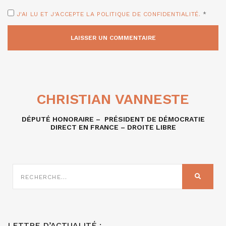
J'AI LU ET J'ACCEPTE LA POLITIQUE DE CONFIDENTIALITÉ.
*
CHRISTIAN VANNESTE
DÉPUTÉ HONORAIRE – PRÉSIDENT DE DÉMOCRATIE
DIRECT EN FRANCE – DROITE LIBRE
RECHERCHE
SUR
RECHER
:
LETTRE D’ACTUALITÉ :