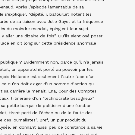
penaud. Après l’épisode lamentable de sa
’expliquer, “dépité, il bafouille”, notent les
 durée de sa liaison avec Julie Gayet et la fréquence
ués du moindre mandat, épinglent leur sujet
du y aller une dizaine de fois”. Qu’ils aient osé poser
déplacé en dit long sur cette présidence anormale
épublique ? Evidemment non, parce qu’il n’a jamais
l était, un apparatchik porté au pouvoir par les
nçois Hollande est seulement l’autre face d’un
e ce qu’on doit exiger d’un homme d’action qui
tôt sa carrière le menait. Ena, Cour des Comptes,
caux, l’itinéraire d’un “technocrate besogneux”,
sa petite barque de politicien d’une élection
lat, tirant parti de l’échec ou de la faute des
le des journalistes”. Bref, un pur produit du
lysée, en donnant aussi peu de constance à sa vie
llande est quelqu’un qui aime le vent, celui qui