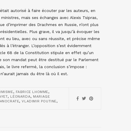
’était autorisé à faire écouter par les auteurs, en
ministres, mais ses échanges avec Alexis Tsipras,
ue d’imprimer des Drachmes en Russie, n’ont plus
ésidentielles. Plus grave, il va jusqu’à évoquer les
 ont eu lieu, avec ou sans réussite, et précise même
dés à l’étranger. L’opposition s’est évidemment
le 68 de la Constitution stipule en effet qu’un
 son mandat peut être destitué par le Parlement
s, le livre refermé, la conclusion s’impose :
’aurait jamais du être là où il est.
,
,
RMISME
FABRICE LHOMME
,
,
AYET
LÉONARDA
MARIAGE
,
,
HNOCRATE
VLADIMIR POUTINE