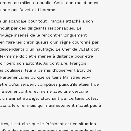
 comme au milieu du public. Cette contradiction est
llande par Davet et Lhomme.
tre un scandale pour tout Français attaché à son
nduit par des dirigeants responsables. Le
privilège insensé de le rencontrer longuement
l en faire les chroniqueurs d’un règne couronné par
ondescendants d’un naufrage. Le Chef de l’Etat doit
elle-même doit être menée à distance pour être
oir perd son autorité. Au contraire, François
les coulisses, leur a permis d’observer l’Etat de
 Parlementaires ou que certains Ministres eux-
être qu’ils seraient complices puisqu’ils étaient de
té à son encontre, et même avec une certaine
 un animal étrange, attachant par certains côtés,
 pas à le dire, mais qui manifestement n’avait pas à
s, il est clair que le Président est en situation
tête d’un des pays qui comptent dans le monde et les