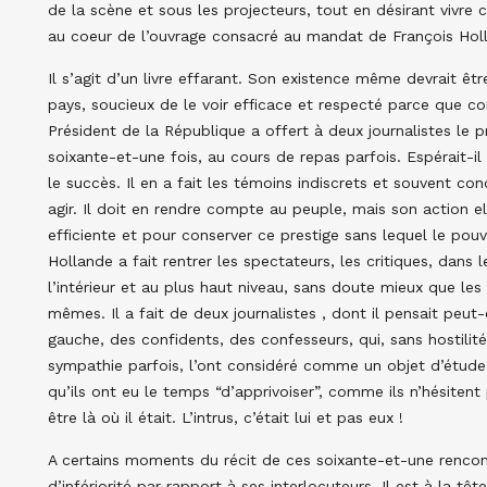
de la scène et sous les projecteurs, tout en désirant vivre
au coeur de l’ouvrage consacré au mandat de François Ho
Il s’agit d’un livre effarant. Son existence même devrait ê
pays, soucieux de le voir efficace et respecté parce que co
Président de la République a offert à deux journalistes le 
soixante-et-une fois, au cours de repas parfois. Espérait-i
le succès. Il en a fait les témoins indiscrets et souvent c
agir. Il doit en rendre compte au peuple, mais son action 
efficiente et pour conserver ce prestige sans lequel le pouv
Hollande a fait rentrer les spectateurs, les critiques, dans 
l’intérieur et au plus haut niveau, sans doute mieux que les
mêmes. Il a fait de deux journalistes , dont il pensait peut-
gauche, des confidents, des confesseurs, qui, sans hostili
sympathie parfois, l’ont considéré comme un objet d’étude,
qu’ils ont eu le temps “d’apprivoiser”, comme ils n’hésitent
être là où il était. L’intrus, c’était lui et pas eux !
A certains moments du récit de ces soixante-et-une rencontre
d’infériorité par rapport à ses interlocuteurs. Il est à la 