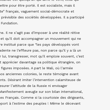
tre pour être porté. Il est socialiste, mais il
ate” français, vaguement social-démocrate et
n prévisible des sociétés développées. Il a participé
 Fundation.
me. Il ne s’agit pas d’imposer à une réalité rétive
ent et qu’il doit accompagner un mouvement qui ne
tre institué parce que “les pays développés vont
dente ne l’effleure pas, non parce qu’il y a là un
 lui, transgresser, mot qu’il emploie souvent, c’est
nt apprécier davantage sa politique étrangère, on
 figures imposées. A part le Mali, où l’armée
nos anciennes colonies, le reste témoigne avant
ts. Désirant imiter l’intervention calamiteuse de
surer l’attitude de la Russie ni envisager
Manifestement aveugle sur son bilan international,
es Français. Comme si la courtoisie des dirigeants,
rapport à l’estime des peuples ! Même le décevant