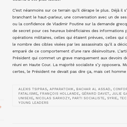
C’est néanmoins sur ce terrain qu’il dérape le plus. Déjà il s
branchant le haut-parleur, une conversation avec un de ses 
ou la confidence de Vladimir Poutine sur la demande grecq
de secret pour ces heureux bénéficiaires des informations pr
opérations militaires, celles qui étaient prévues, celles qui
le nombre des cibles visées par les assassinats qu’il a déci
emparé de ce comportement d’une rare désinvolture. L’artic
Président qui commet un grave manquement aux devoirs de
réuni en Haute Cour. La majorité socialiste s’y opposera. Mai
certes, le Président ne devait pas dire ça, mais cet homme n
,
,
,
ALEXIS TSIPRAS
APPARATCHIK
BACHAR AL ASSAD
CONFO
,
,
,
FATALISME
FRANÇOIS HOLLANDE
GÉRARD DAVET
JULIE G
,
,
,
,
UNISEXE
NICOLAS SARKOZY
PARTI SOCIALISTE
SYRIE
TEC
YOUNG LEADERS
e