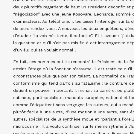
deux plumitifs regardent de haut un Président déconfit et 
“négociation” avec une jeune Kosovare, Leonarda, sommé de s
examinateurs. Au téléphone, il les laisse l’interroger sur la
de leurs rendez-vous. A nouveau, les deux enquêteurs, dén
d’étude : “la voix hésitante, il bafouille”. Et il avoue : “j’ai 
la question et qu’il n’ait pas mis fin à cet interrogatoire 
d’un élu qui se voulait normal !
En fait, ces hommes ont-ils rencontré le Président de la R
atteint l’étage où la fonction s’assume. Il est resté ce qu’i
circonstances plus que par son talent. La normalité de Fra
conformisme qui tend parfois au fatalisme : le contraire d
détient un pouvoir important. Il menait sa carrière, ou plu
cabinets, parti socialiste, mandats européen, national et lo
comme l’étiquettent sans vergogne les auteurs, qui a mené 
plutôt facile à une autre, d’une motion à une autre, sans éc
autres, spécialiste de la synthèse molle et “parlant à l’oreil
microcosme ! Il a voulu continuer sur le même rythme à l’E
privée que de cohérence à son action politique. François Ho