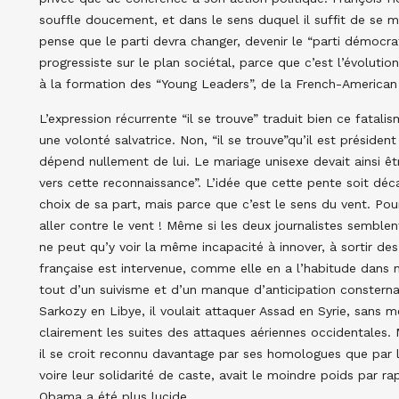
souffle doucement, et dans le sens duquel il suffit de se met
pense que le parti devra changer, devenir le “parti démocr
progressiste sur le plan sociétal, parce que c’est l’évolutio
à la formation des “Young Leaders”, de la French-American
L’expression récurrente “il se trouve” traduit bien ce fatalis
une volonté salvatrice. Non, “il se trouve”qu’il est présid
dépend nullement de lui. Le mariage unisexe devait ainsi ê
vers cette reconnaissance”. L’idée que cette pente soit déca
choix de sa part, mais parce que c’est le sens du vent. Pour
aller contre le vent ! Même si les deux journalistes semble
ne peut qu’y voir la même incapacité à innover, à sortir des
française est intervenue, comme elle en a l’habitude dans 
tout d’un suivisme et d’un manque d’anticipation consternan
Sarkozy en Libye, il voulait attaquer Assad en Syrie, sans me
clairement les suites des attaques aériennes occidentales. 
il se croit reconnu davantage par ses homologues que par l
voire leur solidarité de caste, avait le moindre poids par 
Obama a été plus lucide.