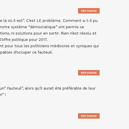
RÉPONDRE
e là où il est”. C’est LE problème. Comment a-t-il pu
e notre système “démocratique” ont permis ce
ions, ni solutions pour en sortir. Rien n’est résolu et
l’offre politique pour 2017.
 pour tous les politiciens médiocres et cyniques qui
apables d’occuper ce fauteuil.
RÉPONDRE
” Fauteuil”, alors qu’il aurait été préférable de leur
n” !
RÉPONDRE