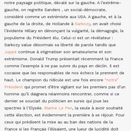
notre paysage politique, décalé sur la gauche. A l’extrême-
gauche, on regrette Sanders , un social-démocrate,
considéré comme un extrémiste aux USA. A gauche, et à la
gauche de la droite, de Hollande à
Sarkozy
, on avait choisi
l’évidente Hillary en dénonçant la vulgarité, la démagogie, le
populisme du Président élu. Celui-ci est un révélateur :
Sarkozy salue désormais sa liberté de parole tandis que
Juppé
continue à stigmatiser son amateurisme et son
extrémisme. Donald Trump présentait récemment la France
comme l’exemple à ne pas suivre du pays en déclin. Il est
cocasse que les responsables de nos échecs le prennent de
haut. Le champion du ridicule est une fois encore
“notre”
Président
qui promet d’être vigilant sur les premiers pas d’un
homme qu’il daignera néanmoins rencontrer, comme si ce
dernier se souciait du politicien en sursis qui joue les
spectres à l’Elysée.
Marine Le Pen
, la seule à avoir souhaité
cette élection, est évidemment la première à se réjouir. Pour
ceux qui prédisent la mise au au ban des nations de la
France si les Français l’élisaient, une lueur de lucidité doit