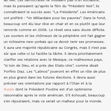
au réel. Les démocrates ne voulaient pas d’un socialiste,
mais ils pensaient qu’après le film du “Président Noir”, ils
connaîtraient le succès avec “La Présidente”. Les Américains
ont préféré : “Un Milliardaire pour les pauvres”. Dans le fond,
beaucoup ont élu leur rêve en chair et en os plutôt que leur
remords comme en 2008. Le réveil sera sans doute difficile.
Les ouvriers et les chômeurs de la périphérie ont fait gagner
un richissime new-yorkais qui va devoir tenir ses promesses.
Il aura une majorité républicaine au Congrès, mais il n’est pas
sûr que celle-ci lui facilite la tâche. Il devra prioritairement
clarifier ses relations avec le Mexique, ce malheureux pays,
“si loin de Dieu, et si près des Etats-Unis”, comme disait
Porfirio Diaz. Les “Latinos” joueront en effet un rôle de plus
en plus grand dans les futures élections. Il devra aussi
préciser ses orientations par rapport à l’Otan et à la
Russie
dont le Président Poutine est d’un optimisme
raisonnable après le vote américain. S’il échouait, beaucoup
s’en réjouiraient, mais ce serait un malheur pour le monde.