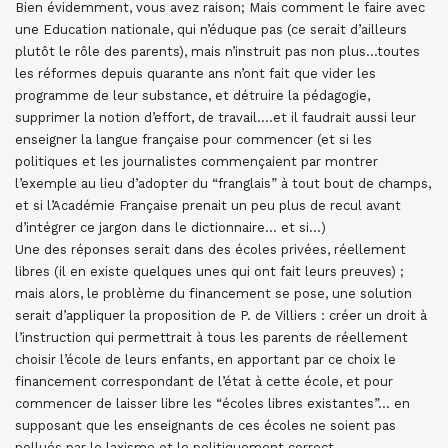
Bien évidemment, vous avez raison; Mais comment le faire avec
une Education nationale, qui n’éduque pas (ce serait d’ailleurs
plutôt le rôle des parents), mais n’instruit pas non plus…toutes
les réformes depuis quarante ans n’ont fait que vider les
programme de leur substance, et détruire la pédagogie,
supprimer la notion d’effort, de travail….et il faudrait aussi leur
enseigner la langue française pour commencer (et si les
politiques et les journalistes commençaient par montrer
l’exemple au lieu d’adopter du “franglais” à tout bout de champs,
et si l’Académie Française prenait un peu plus de recul avant
d’intégrer ce jargon dans le dictionnaire… et si…)
Une des réponses serait dans des écoles privées, réellement
libres (il en existe quelques unes qui ont fait leurs preuves) ;
mais alors, le problème du financement se pose, une solution
serait d’appliquer la proposition de P. de Villiers : créer un droit à
l’instruction qui permettrait à tous les parents de réellement
choisir l’école de leurs enfants, en apportant par ce choix le
financement correspondant de l’état à cette école, et pour
commencer de laisser libre les “écoles libres existantes”… en
supposant que les enseignants de ces écoles ne soient pas
pollués par le laxisme et le politiquement correct…