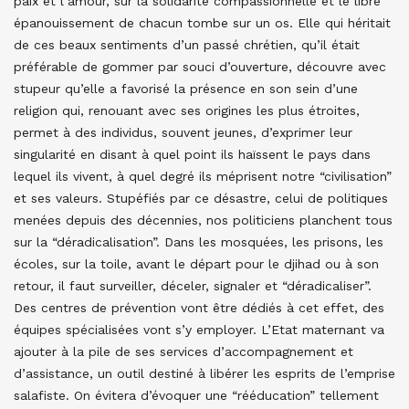
paix et l’amour, sur la solidarité compassionnelle et le libre
épanouissement de chacun tombe sur un os. Elle qui héritait
de ces beaux sentiments d’un passé chrétien, qu’il était
préférable de gommer par souci d’ouverture, découvre avec
stupeur qu’elle a favorisé la présence en son sein d’une
religion qui, renouant avec ses origines les plus étroites,
permet à des individus, souvent jeunes, d’exprimer leur
singularité en disant à quel point ils haïssent le pays dans
lequel ils vivent, à quel degré ils méprisent notre “civilisation”
et ses valeurs. Stupéfiés par ce désastre, celui de politiques
menées depuis des décennies, nos politiciens planchent tous
sur la “déradicalisation”. Dans les mosquées, les prisons, les
écoles, sur la toile, avant le départ pour le djihad ou à son
retour, il faut surveiller, déceler, signaler et “déradicaliser”.
Des centres de prévention vont être dédiés à cet effet, des
équipes spécialisées vont s’y employer. L’Etat maternant va
ajouter à la pile de ses services d’accompagnement et
d’assistance, un outil destiné à libérer les esprits de l’emprise
salafiste. On évitera d’évoquer une “rééducation” tellement