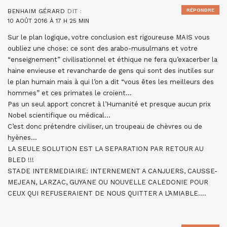
RÉPONDRE
BENHAIM GÉRARD
DIT :
10 AOÛT 2016 À 17 H 25 MIN
Sur le plan logique, votre conclusion est rigoureuse MAIS vous
oubliez une chose: ce sont des arabo-musulmans et votre
“enseignement” civilisationnel et éthique ne fera qu’exacerber la
haine envieuse et revancharde de gens qui sont des inutiles sur
le plan humain mais à qui l’on a dit “vous êtes les meilleurs des
hommes” et ces primates le croient…
Pas un seul apport concret à l’Humanité et presque aucun prix
Nobel scientifique ou médical…
C’est donc prétendre civiliser, un troupeau de chèvres ou de
hyènes…
LA SEULE SOLUTION EST LA SEPARATION PAR RETOUR AU
BLED !!!
STADE INTERMEDIAIRE: INTERNEMENT A CANJUERS, CAUSSE-
MEJEAN, LARZAC, GUYANE OU NOUVELLE CALEDONIE POUR
CEUX QUI REFUSERAIENT DE NOUS QUITTER A L’AMIABLE….