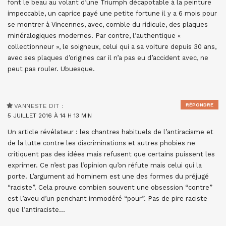
font le beau au volant d’une Triumph décapotable à la peinture
impeccable, un caprice payé une petite fortune il y a 6 mois pour
se montrer à Vincennes, avec, comble du ridicule, des plaques
minéralogiques modernes. Par contre, l’authentique «
collectionneur », le soigneux, celui qui a sa voiture depuis 30 ans,
avec ses plaques d’origines car il n’a pas eu d’accident avec, ne
peut pas rouler. Ubuesque.
RÉPONDRE
VANNESTE
DIT :
5 JUILLET 2016 À 14 H 13 MIN
Un article révélateur : les chantres habituels de l’antiracisme et
de la lutte contre les discriminations et autres phobies ne
critiquent pas des idées mais refusent que certains puissent les
exprimer. Ce n’est pas l’opinion qu’on réfute mais celui qui la
porte. L’argument ad hominem est une des formes du préjugé
“raciste”. Cela prouve combien souvent une obsession “contre”
est l’aveu d’un penchant immodéré “pour”. Pas de pire raciste
que l’antiraciste…