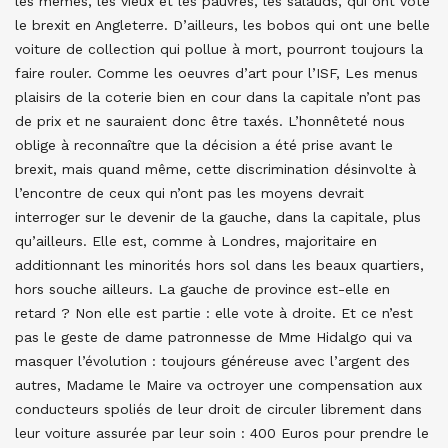
les mêmes, les vieux et les pauvres, les salauds, qui ont voté
le brexit en Angleterre. D’ailleurs, les bobos qui ont une belle
voiture de collection qui pollue à mort, pourront toujours la
faire rouler. Comme les oeuvres d’art pour l’ISF, Les menus
plaisirs de la coterie bien en cour dans la capitale n’ont pas
de prix et ne sauraient donc être taxés. L’honnêteté nous
oblige à reconnaître que la décision a été prise avant le
brexit, mais quand même, cette discrimination désinvolte à
l’encontre de ceux qui n’ont pas les moyens devrait
interroger sur le devenir de la gauche, dans la capitale, plus
qu’ailleurs. Elle est, comme à Londres, majoritaire en
additionnant les minorités hors sol dans les beaux quartiers,
hors souche ailleurs. La gauche de province est-elle en
retard ? Non elle est partie : elle vote à droite. Et ce n’est
pas le geste de dame patronnesse de Mme Hidalgo qui va
masquer l’évolution : toujours généreuse avec l’argent des
autres, Madame le Maire va octroyer une compensation aux
conducteurs spoliés de leur droit de circuler librement dans
leur voiture assurée par leur soin : 400 Euros pour prendre le