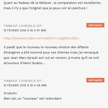
Quant au Radeau de la Méduse , la comparaison est excellente,
mais il n’y a que l’originel que je peux voir en peinture !
RÉPONDRE
THIBAULT LOOSVELD
DIT :
15 FÉVRIER 2016 À 18 H 47 MIN
http://www.youtube.com/watch?v=p1gKS0xZBJc
Il paraît que le nouveau le nouveau sinistre des affaires
étrangères a été nommé pour ses thèmes mais j’ai remarqué
que Jean-Marc Ayrault est nul en version, à moins qu’il ne soit
amoureux d’Henri Guaino…
RÉPONDRE
THIBAULT LOOSVELD
DIT :
15 FÉVRIER 2016 À 18 H 48 MIN
Erratum:
Bien sûr, un “nouveau” est redondant.