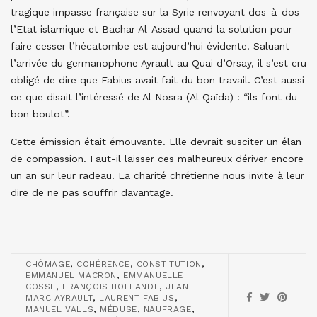
tragique impasse française sur la Syrie renvoyant dos-à-dos
l’Etat islamique et Bachar Al-Assad quand la solution pour
faire cesser l’hécatombe est aujourd’hui évidente. Saluant
l’arrivée du germanophone Ayrault au Quai d’Orsay, il s’est cru
obligé de dire que Fabius avait fait du bon travail. C’est aussi
ce que disait l’intéressé de Al Nosra (Al Qaïda) : “ils font du
bon boulot”.
Cette émission était émouvante. Elle devrait susciter un élan
de compassion. Faut-il laisser ces malheureux dériver encore
un an sur leur radeau. La charité chrétienne nous invite à leur
dire de ne pas souffrir davantage.
,
,
,
CHÔMAGE
COHÉRENCE
CONSTITUTION
,
EMMANUEL MACRON
EMMANUELLE
,
,
COSSE
FRANÇOIS HOLLANDE
JEAN-
,
,
MARC AYRAULT
LAURENT FABIUS
,
,
,
MANUEL VALLS
MÉDUSE
NAUFRAGE