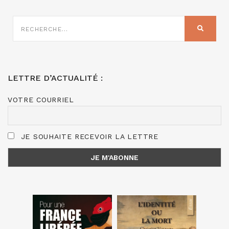
RECHERCHE
SUR
RECHER
:
LETTRE D’ACTUALITÉ :
VOTRE COURRIEL
JE SOUHAITE RECEVOIR LA LETTRE