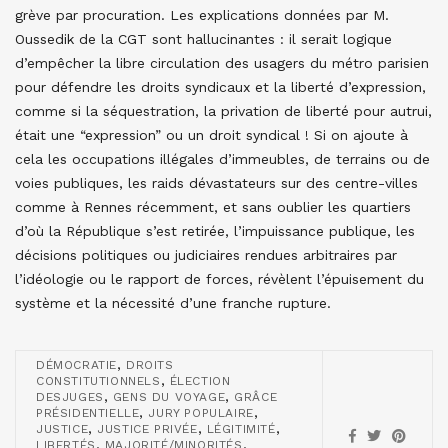
grève par procuration. Les explications données par M.
Oussedik de la CGT sont hallucinantes : il serait logique
d’empêcher la libre circulation des usagers du métro parisien
pour défendre les droits syndicaux et la liberté d’expression,
comme si la séquestration, la privation de liberté pour autrui,
était une “expression” ou un droit syndical ! Si on ajoute à
cela les occupations illégales d’immeubles, de terrains ou de
voies publiques, les raids dévastateurs sur des centre-villes
comme à Rennes récemment, et sans oublier les quartiers
d’où la République s’est retirée, l’impuissance publique, les
décisions politiques ou judiciaires rendues arbitraires par
l’idéologie ou le rapport de forces, révèlent l’épuisement du
système et la nécessité d’une franche rupture.
,
DÉMOCRATIE
DROITS
,
CONSTITUTIONNELS
ÉLECTION
,
,
DESJUGES
GENS DU VOYAGE
GRÂCE
,
,
PRÉSIDENTIELLE
JURY POPULAIRE
,
,
,
JUSTICE
JUSTICE PRIVÉE
LÉGITIMITÉ
,
,
LIBERTÉS
MAJORITÉ/MINORITÉS