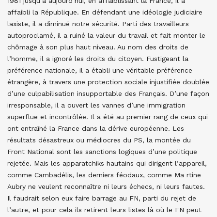
1981 jusqu’à aujourd’hui, en affaiblissant la France, il a
affaibli la République. En défendant une idéologie judiciaire
laxiste, il a diminué notre sécurité. Parti des travailleurs
autoproclamé, il a ruiné la valeur du travail et fait monter le
chômage à son plus haut niveau. Au nom des droits de
l’homme, il a ignoré les droits du citoyen. Fustigeant la
préférence nationale, il a établi une véritable préférence
étrangère, à travers une protection sociale injustifiée doublée
d’une culpabilisation insupportable des Français. D’une façon
irresponsable, il a ouvert les vannes d’une immigration
superflue et incontrôlée. Il a été au premier rang de ceux qui
ont entraîné la France dans la dérive européenne. Les
résultats désastreux ou médiocres du PS, la montée du
Front National sont les sanctions logiques d’une politique
rejetée. Mais les apparatchiks hautains qui dirigent l’appareil,
comme Cambadélis, les derniers féodaux, comme Ma rtine
Aubry ne veulent reconnaître ni leurs échecs, ni leurs fautes.
Il faudrait selon eux faire barrage au FN, parti du rejet de
l’autre, et pour cela ils retirent leurs listes là où le FN peut