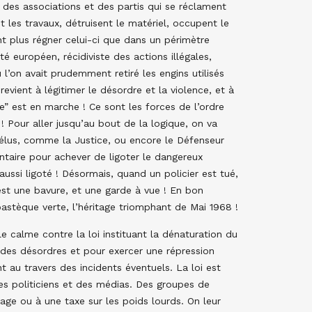
 des associations et des partis qui se réclament
 les travaux, détruisent le matériel, occupent le
ont plus régner celui-ci que dans un périmètre
té européen, récidiviste des actions illégales,
l’on avait prudemment retiré les engins utilisés
evient à légitimer le désordre et la violence, et à
ue” est en marche ! Ce sont les forces de l’ordre
 ! Pour aller jusqu’au bout de la logique, on va
s élus, comme la Justice, ou encore le Défenseur
taire pour achever de ligoter le dangereux
aussi ligoté ! Désormais, quand un policier est tué,
’est une bavure, et une garde à vue ! En bon
 pastèque verte, l’héritage triomphant de Mai 1968 !
e calme contre la loi instituant la dénaturation du
 des désordres et pour exercer une répression
t au travers des incidents éventuels. La loi est
es politiciens et des médias. Des groupes de
age ou à une taxe sur les poids lourds. On leur