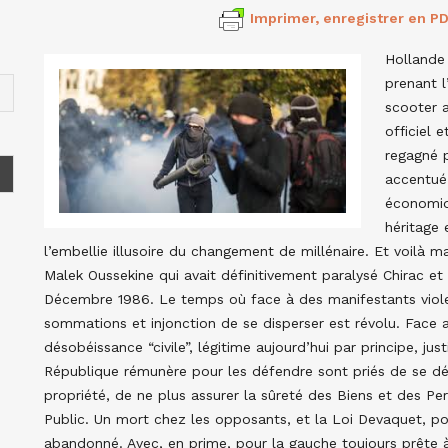
Imprimer, enregistrer en PD
Hollande
prenant l
scooter a
officiel 
regagné 
accentué 
économiq
héritage 
l’embellie illusoire du changement de millénaire. Et voilà 
Malek Oussekine qui avait définitivement paralysé Chirac et 
Décembre 1986. Le temps où face à des manifestants violent
sommations et injonction de se disperser est révolu. Face 
désobéissance “civile”, légitime aujourd’hui par principe, just
République rémunère pour les défendre sont priés de se dés
propriété, de ne plus assurer la sûreté des Biens et des Per
Public. Un mort chez les opposants, et la Loi Devaquet, pou
abandonné. Avec, en prime, pour la gauche toujours prête à