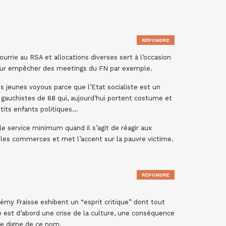
RÉPONDRE
nourrie au RSA et allocations diverses sert à l’occasion
 pour empêcher des meetings du FN par exemple.
s jeunes voyous parce que l’Etat socialiste est un
 gauchistes de 68 qui, aujourd’hui portent costume et
tits enfants politiques…
e service minimum quand il s’agit de réagir aux
u les commerces et met l’accent sur la pauvre victime.
RÉPONDRE
 Fraisse exhibent un “esprit critique” dont tout
ie est d’abord une crise de la culture, une conséquence
que digne de ce nom.