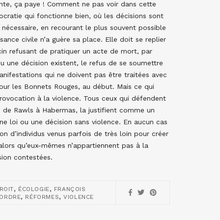
iolente, ça paye ! Comment ne pas voir dans cette
ratie qui fonctionne bien, où les décisions sont
nécessaire, en recourant le plus souvent possible
ance civile n’a guère sa place. Elle doit se replier
in refusant de pratiquer un acte de mort, par
 une décision existent, le refus de se soumettre
nifestations qui ne doivent pas être traitées avec
our les Bonnets Rouges, au début. Mais ce qui
rovocation à la violence. Tous ceux qui défendent
i, de Rawls à Habermas, la justifient comme un
ne loi ou une décision sans violence. En aucun cas
on d’individus venus parfois de très loin pour créer
e alors qu’eux-mêmes n’appartiennent pas à la
ion contestées.
,
,
ROIT
ÉCOLOGIE
FRANÇOIS
,
,
ORDRE
RÉFORMES
VIOLENCE