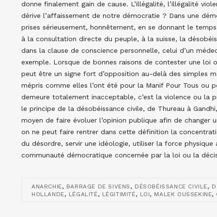
donne finalement gain de cause. L’illégalité, l’illégalité v
dérive l’affaissement de notre démocratie ? Dans une démoc
prises sérieusement, honnêtement, en se donnant le temps 
à la consultation directe du peuple, à la suisse, la désobéiss
dans la clause de conscience personnelle, celui d’un médec
exemple. Lorsque de bonnes raisons de contester une loi ou
peut être un signe fort d’opposition au-delà des simples ma
mépris comme elles l’ont été pour la Manif Pour Tous ou p
demeure totalement inacceptable, c’est la violence ou la p
le principe de la désobéissance civile, de Thureau à Gandh
moyen de faire évoluer l’opinion publique afin de changer u
on ne peut faire rentrer dans cette définition la concentrati
du désordre, servir une idéologie, utiliser la force physiqu
communauté démocratique concernée par la loi ou la décis
,
,
,
ANARCHIE
BARRAGE DE SIVENS
DÉSOBÉISSANCE CIVILE
D
,
,
,
,
,
HOLLANDE
LÉGALITÉ
LÉGITIMITÉ
LOI
MALEK OUSSEKINE