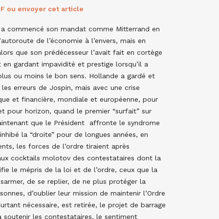
F ou envoyer cet article
 a commencé son mandat comme Mitterrand en
’autoroute de l’économie à l’envers, mais en
lors que son prédécesseur l’avait fait en cortège
et en gardant impavidité et prestige lorsqu’il a
plus ou moins le bon sens. Hollande a gardé et
les erreurs de Jospin, mais avec une crise
ue et financière, mondiale et européenne, pour
et pour horizon, quand le premier “surfait” sur
maintenant que le Président affronte le syndrome
inhibé la “droite” pour de longues années, en
s, les forces de l’ordre tiraient après
aux cocktails molotov des contestataires dont la
ifie le mépris de la loi et de l’ordre, ceux que la
armer, de se replier, de ne plus protéger la
sonnes, d’oublier leur mission de maintenir l’Ordre
rtant nécessaire, est retirée, le projet de barrage
 soutenir les contestataires, le sentiment