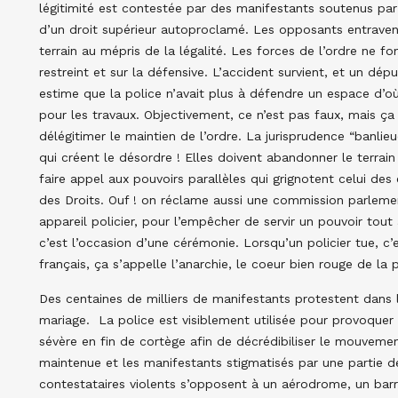
légitimité est contestée par des manifestants soutenus par
d’un droit supérieur autoproclamé. Les opposants entravent
terrain au mépris de la légalité. Les forces de l’ordre ne f
restreint et sur la défensive. L’accident survient, et un dépu
estime que la police n’avait plus à défendre un espace d’où 
pour les travaux. Objectivement, ce n’est pas faux, mais ça r
délégitimer le maintien de l’ordre. La jurisprudence “banlie
qui créent le désordre ! Elles doivent abandonner le terrain
faire appel aux pouvoirs parallèles qui grignotent celui de
des Droits. Ouf ! on réclame aussi une commission parlemen
appareil policier, pour l’empêcher de servir un pouvoir tout 
c’est l’occasion d’une cérémonie. Lorsqu’un policier tue, c
français, ça s’appelle l’anarchie, le coeur bien rouge de la
Des centaines de milliers de manifestants protestent dans l
mariage. La police est visiblement utilisée pour provoquer
sévère en fin de cortège afin de décrédibiliser le mouvemen
maintenue et les manifestants stigmatisés par une partie d
contestataires violents s’opposent à un aérodrome, un barr