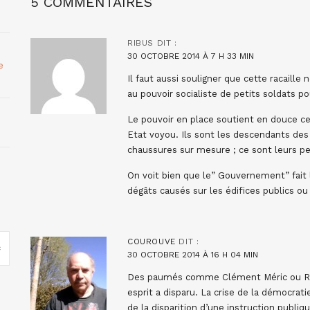
5 COMMENTAIRES
RIBUS
DIT :
30 OCTOBRE 2014 À 7 H 33 MIN
e
Il faut aussi souligner que cette racaille 
au pouvoir socialiste de petits soldats
Le pouvoir en place soutient en douce ce
Etat voyou. Ils sont les descendants des
chaussures sur mesure ; ce sont leurs pe
On voit bien que le” Gouvernement” fait l
dégâts causés sur les édifices publics o
COUROUVE
DIT :
30 OCTOBRE 2014 À 16 H 04 MIN
Des paumés comme Clément Méric ou Rémy
esprit a disparu. La crise de la démocrat
de la disparition d’une instruction publi