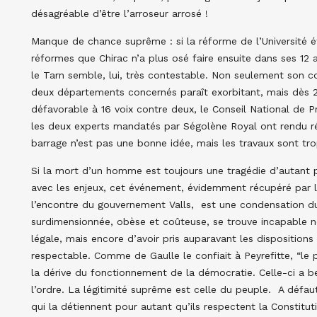
désagréable d’être l’arroseur arrosé !
Manque de chance suprême : si la réforme de l’Université 
réformes que Chirac n’a plus osé faire ensuite dans ses 12 
le Tarn semble, lui, très contestable. Non seulement son co
deux départements concernés paraît exorbitant, mais dès 2
défavorable à 16 voix contre deux, le Conseil National de P
les deux experts mandatés par Ségolène Royal ont rendu r
barrage n’est pas une bonne idée, mais les travaux sont tr
Si la mort d’un homme est toujours une tragédie d’autant p
avec les enjeux, cet événement, évidemment récupéré par l
l’encontre du gouvernement Valls, est une condensation du
surdimensionnée, obèse et coûteuse, se trouve incapable n
légale, mais encore d’avoir pris auparavant les dispositions
respectable. Comme de Gaulle le confiait à Peyrefitte, “le p
la dérive du fonctionnement de la démocratie. Celle-ci a be
l’ordre. La légitimité suprême est celle du peuple. A défa
qui la détiennent pour autant qu’ils respectent la Constituti