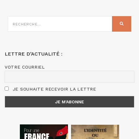
RECHERCHE
SUR
RECHER
:
LETTRE D’ACTUALITÉ :
VOTRE COURRIEL
JE SOUHAITE RECEVOIR LA LETTRE