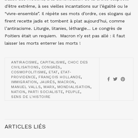
d’être extrême, à ses vieilles incantations sur l’égalité ou le
“vivre-ensemble”. Il répète ses mots d’ordre, ces slogans qui
firent recette jadis et tombent à plat aujourd’hui, comme
l’antiracisme. Liturgie, litanies, léthargie… Le congrès de
Poitiers était un requiem. Macron n’y est pas allé : il faut
laisser les morts enterrer les morts !
,
,
ANTIRACISME
CAPITALISME
CHOC DES
,
,
CIVILISATIONS
CONGRÈS
,
,
COSMOPOLITISME
ETAT
ETAT-
,
,
PROVIDENCE
FRANÇOIS HOLLANDE
,
,
,
IMMIGRATION
JAURÈS
MACRON
,
,
,
MANUEL VALLS
MARX
MONDIALISATION
,
,
,
NATION
PARTI SOCIALISTE
PEUPLE
SENS DE L'HISTOIRE
ARTICLES LIÉS