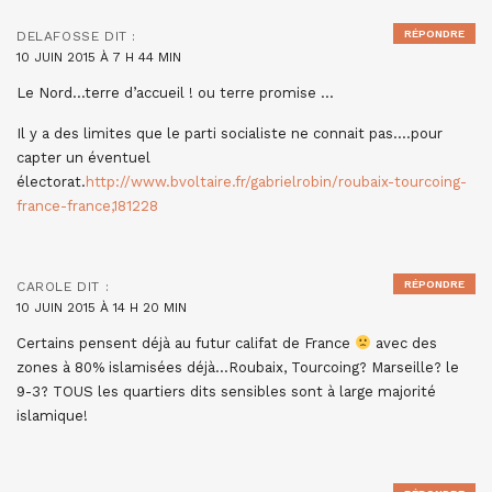
RÉPONDRE
DELAFOSSE
DIT :
10 JUIN 2015 À 7 H 44 MIN
Le Nord…terre d’accueil ! ou terre promise …
Il y a des limites que le parti socialiste ne connait pas….pour
capter un éventuel
électorat.
http://www.bvoltaire.fr/gabrielrobin/roubaix-tourcoing-
france-france,181228
RÉPONDRE
CAROLE
DIT :
10 JUIN 2015 À 14 H 20 MIN
Certains pensent déjà au futur califat de France
avec des
zones à 80% islamisées déjà…Roubaix, Tourcoing? Marseille? le
9-3? TOUS les quartiers dits sensibles sont à large majorité
islamique!