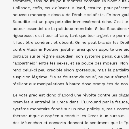
sommets, sans doute pour montrer combien ils n’ont cure d
Hollande, enfin, ceux d’avant. A Ryad, ensuite, pour prése
nouveau monarque absolu de l’Arabie salafiste. En bon gaulli
Saoudite est un pays pétrolier immensément riche. C’est le
acteur essentiel de la politique mondiale. Si les Saoudiens
rigoureuse, c’est leur affaire, tant que leur argent ne per
il faut être cohérent et décent. On ne peut brandir les Droi
contre Vladimir Poutine, justifier ainsi qu’on apporte une aid
distraits sur le régime saoudien, son système pénal qui util
“appartheid” entre les sexes, et sa police des moeurs. Non 
rend celui-ci peu crédible sinon grotesque, mais la partialit
suspicion légitime. “Ils se foutent de nous”, ne peut s’emp
résilient aux manipulations à haute dose pratiquées de nos
Le vote grec est donc d’abord une révolte contre les oligarc
première a entraîné la Grèce dans l’Euroland par la fraude,
système monétaire fondé sur un rêve politique, mais contr
thérapeutique européen a conduit les Grecs à un sursaut. L
des Mélenchon et consorts donnent le sentiment que le “pass