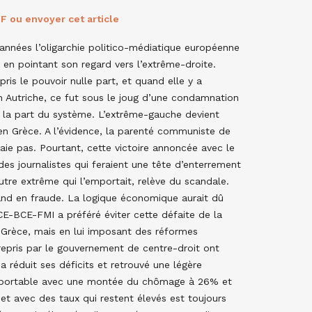
F ou envoyer cet article
années l’oligarchie politico-médiatique européenne
p en pointant son regard vers l’extrême-droite.
 pris le pouvoir nulle part, et quand elle y a
en Autriche, ce fut sous le joug d’une condamnation
 la part du système. L’extrême-gauche devient
 en Grèce. A l’évidence, la parenté communiste de
raie pas. Pourtant, cette victoire annoncée avec le
des journalistes qui feraient une tête d’enterrement
’autre extrême qui l’emportait, relève du scandale.
oland en fraude. La logique économique aurait dû
CE-BCE-FMI a préféré éviter cette défaite de la
 Grèce, mais en lui imposant des réformes
trepris par le gouvernement de centre-droit ont
a réduit ses déficits et retrouvé une légère
supportable avec une montée du chômage à 26% et
 et avec des taux qui restent élevés est toujours