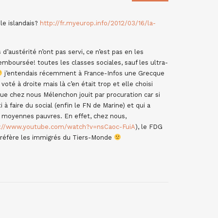
le islandais?
http://fr.myeurop.info/2012/03/16/la-
 d’austérité n’ont pas servi, ce n’est pas en les
mboursée! toutes les classes sociales, sauf les ultra-
j’entendais récemment à France-Infos une Grecque
 voté à droite mais là c’en était trop et elle choisi
que chez nous Mélenchon jouit par procuration car si
 à faire du social (enfin le FN de Marine) et qui a
s moyennes pauvres. En effet, chez nous,
s://www.youtube.com/watch?v=nsCaoc-FuiA
), le FDG
 préfère les immigrés du Tiers-Monde