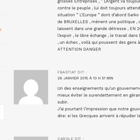
grosses Entreprises , ” L’Argent va toujou
contre le peuple , lui doit toujours att
situation ” L’Europe ” dont d’abord Sarko ,
de BRUXELLES , mènent une politique , qu
laissent dans une grande détresse , EN 
e
l’espoir , le libre échange , le travail dan
, un échec , voilà qui poussent des gens
ATTENTION DANGER
FBASTIAT
DIT :
26 JANVIER 2015 À 10 H 51 MIN
Un des enseignements qu’un gouvernement t
mieux éviter le surendettement en gérant 
subir.
J’ai pourtant l’impression que notre gou
dire: si les Grecques arrivent à répudier l
CAROLE
DIT :