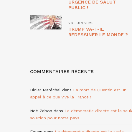
URGENCE DE SALUT
PUBLIC !
28 JUIN 2025
TRUMP VA-T-IL
REDESSINER LE MONDE ?
COMMENTAIRES RÉCENTS
Didier Maréchal
dans
La mort de Quentin est un
appel à ce que vive la France !
Noé Zabon
dans
La démocratie directe est la seul
solution pour notre pays.
Erwan
dans
La démocratie directe est la seule