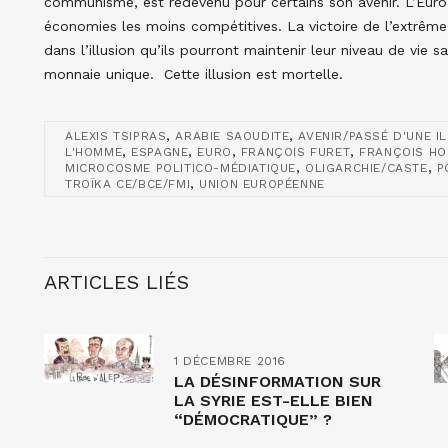
communisme, est redevenu pour certains son avenir. L’Euro
économies les moins compétitives. La victoire de l’extrêm
dans l’illusion qu’ils pourront maintenir leur niveau de vie 
monnaie unique. Cette illusion est mortelle.
,
,
ALEXIS TSIPRAS
ARABIE SAOUDITE
AVENIR/PASSÉ D'UNE I
,
,
,
,
L'HOMME
ESPAGNE
EURO
FRANÇOIS FURET
FRANÇOIS HO
,
,
MICROCOSME POLITICO-MÉDIATIQUE
OLIGARCHIE/CASTE
P
,
TROÏKA CE/BCE/FMI
UNION EUROPÉENNE
ARTICLES LIÉS
1 DÉCEMBRE 2016
LA DÉSINFORMATION SUR
LA SYRIE EST-ELLE BIEN
“DÉMOCRATIQUE” ?