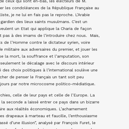
e ceux qui sont en-bas, les électeurs de M.
nter les condoléances de la République Française au
ste, je ne lui en fais pas le reproche. L’Arabie
 gardien des lieux saints musulmans. C’est un
 veulent un Etat qui applique la Charia de façon
met pas à des imams de l’introduire chez nous. Mais,
ts de l’Homme contre le dictateur syrien, voire
e militaire aux adversaires du premier, et jouer les
ise la mort, la souffrance et l’amputation, son
seulement le décalage avec le discours intérieur
é des choix politiques à l’international soulève une
êcher de penser le Français un tant soit peu
 jours par notre microcosme politico-médiatique.
hies, celle de leur pays et celle de l’Europe. La
 la seconde a laissé entrer ce pays dans un bizarre
aire aux réalités économiques. L’acharnement
es drapeaux à marteau et faucille, l’enthousiasme
é d’une illusion”, analysé par François Furet, le