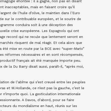
émagogie éhontée : il a gagné, non pas en disant
nt inacceptables, mais en faisant croire qu’il
l’argent de l’huile d’olive, le maintien dans l’Euro
e sur le contribuable européen, et le sourire de
programme conduira soit à une déception des
ouvelle crise européenne. Les Espagnols qui ont
age record qui ne recule que lentement seront en
 marchés risquent de mal réagir. Et cela alors que
s, a été mise en route par la BCE avec “super-Mario”
 les réformes nécessaires et en sont récompensés,
productif français ait été manquée importe peu.
 de la Du Barry disait aussi, paraît-il, “après moi,
lation de l’abîme qui s’est creusé entre les peuples
ras et M.Hollande, ce n’est pas la gauche, c’est le
r n’importe quoi. La gesticulation internationale
essionnante. A Davos, d’abord, pour se faire
cteurs du mondialisme en haut, réunis sur les