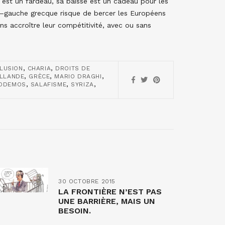
 est un fardeau, sa baisse est un cadeau pour les
e–gauche grecque risque de bercer les Européens
sans accroître leur compétitivité, avec ou sans
,
,
LLUSION
CHARIA
DROITS DE
,
,
,
LLANDE
GRÈCE
MARIO DRAGHI
,
,
,
ODEMOS
SALAFISME
SYRIZA
30 OCTOBRE 2015
LA FRONTIÈRE N’EST PAS
UNE BARRIÈRE, MAIS UN
BESOIN.