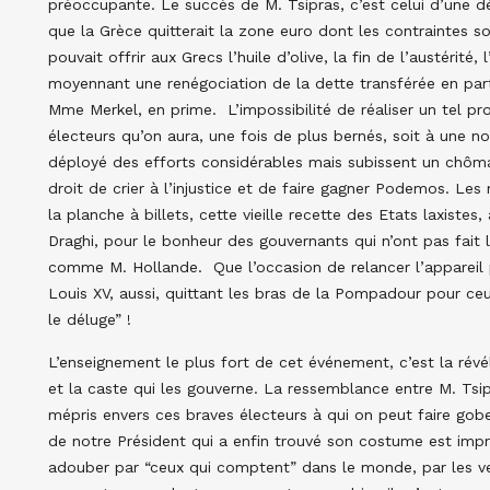
préoccupante. Le succès de M. Tsipras, c’est celui d’une d
que la Grèce quitterait la zone euro dont les contraintes so
pouvait offrir aux Grecs l’huile d’olive, la fin de l’austérité, 
moyennant une renégociation de la dette transférée en parti
Mme Merkel, en prime. L’impossibilité de réaliser un tel 
électeurs qu’on aura, une fois de plus bernés, soit à une n
déployé des efforts considérables mais subissent un chôm
droit de crier à l’injustice et de faire gagner Podemos. Les
la planche à billets, cette vieille recette des Etats laxiste
Draghi, pour le bonheur des gouvernants qui n’ont pas fait
comme M. Hollande. Que l’occasion de relancer l’appareil 
Louis XV, aussi, quittant les bras de la Pompadour pour ceux
le déluge” !
L’enseignement le plus fort de cet événement, c’est la révé
et la caste qui les gouverne. La ressemblance entre M. Tsip
mépris envers ces braves électeurs à qui on peut faire gobe
de notre Président qui a enfin trouvé son costume est impr
adouber par “ceux qui comptent” dans le monde, par les ve