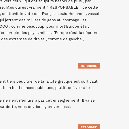
rs vers ceux , qui ont toujours besoin de plus , par
endre. Mais qui est vraiment ” RESPONSABLE ” de cette
 qui trahit le vote des Français , puis Hollande , vassal
i jettent des milliers de gens au chômage , et
2OOO , comme beaucoup ,pour moi l’Europe était
s l’ensemble des pays , hélas , l’Europe c’est la déprime
 à des extremes de droite , comme de gauche ,
RÉPONDRE
iers peut tirer de la faillite grecque est qu’il vaut
bien les finances publiques, plutôt qu’avoir à le
vernement n’en tirera pas cet enseignement. Il va se
eur dette, nous devrions y arriver aussi.
RÉPONDRE