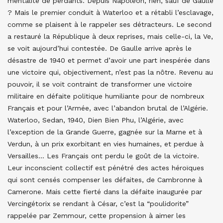
mentalité de perdants. Depuis Napoléon, rien, sauf de Gaulle
? Mais le premier conduit à Waterloo et a rétabli l’esclavage,
comme se plaisent à le rappeler ses détracteurs. Le second
a restauré la République à deux reprises, mais celle-ci, la Ve,
se voit aujourd’hui contestée. De Gaulle arrive après le
désastre de 1940 et permet d’avoir une part inespérée dans
une victoire qui, objectivement, n’est pas la nôtre. Revenu au
pouvoir, il se voit contraint de transformer une victoire
militaire en défaite politique humiliante pour de nombreux
Français et pour l’Armée, avec l’abandon brutal de l’Algérie.
Waterloo, Sedan, 1940, Dien Bien Phu, l’Algérie, avec
l’exception de la Grande Guerre, gagnée sur la Marne et à
Verdun, à un prix exorbitant en vies humaines, et perdue à
Versailles… Les Français ont perdu le goût de la victoire.
Leur inconscient collectif est pénétré des actes héroïques
qui sont censés compenser les défaites, de Cambronne à
Camerone. Mais cette fierté dans la défaite inaugurée par
Vercingétorix se rendant à César, c’est la “poulidorite”
rappelée par Zemmour, cette propension à aimer les