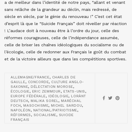
a de meilleur dans l’identité de notre pays, “allant et venant
sans relâche de la grandeur au déclin, mais redressé, de
siècle en siècle, par le génie du renouveau !” C’est cet état
d’esprit là que le “Suicide Français” doit réveiller par réaction
! L’audace doit à nouveau être à l’ordre du jour, celle des
réformes courageuses, celle de l’indépendance assumée,
celle de briser les chaînes idéologiques du socialisme ou de
l’écologie, celle de redonner aux Français le goût du combat
et de la victoire ailleurs que dans les compétitions sportives.
,
ALLEMAGNE/FRANCE
CHARLES DE
,
,
GAULLE
CONCORDE
CULTURE ANGLO-
,
,
SAXONNE
DÉLECTATION MOROSE
,
,
,
ÉCOLOGIE
ERIC ZEMMOUR
ETATS-UNIS
,
,
EUROPE FÉDÉRALE
IDÉOLOGIE
LORÀNT
,
,
DEUTSCH
MALIKA SOREL
MARÉCHAL
,
,
,
FOCH
MASOCHISME
MICHEL SARDOU
,
,
NAPOLÉON
NATIONAL/PATRIOTISME
,
,
RÉFORMES
SOCIALISME
SUICIDE
FRANÇAIS