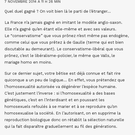
7 NOVEMBRE 2014 À 11 H 28 MIN
Quel duel gagné ? On voit bien là le parti de l’étranger…
La France n’a jamais gagné en imitant le modèle anglo-saxon.
Elle n’a gagné qu’en étant elle-même et avec ses valeurs.
Le “conservatisme” que vous prônez n’est même pas endogène,
comme celui que vous prêtez à de Gaulle (terme qui est bien
discutable au demeurant). Le conservatisme-libéral que vous
prônez, c’est le libéralisme-policier, le même que Valls, le
mariage homo en moins.
Sur ce dernier sujet, votre bêtise est déjà connue et fait rire
quiconque a un peu de logique… En effet, vous prétendez que
l’homosexualité autorisée va dégénérer l’espèce humaine.
C’est justement l’inverse : si l’homosexualité a des bases
génétiques, c’est en l’interdisant et en poussant les
homosexuels refoulés à se marier et à se reproduire qu’on
homosexualise la société. En l’autorisant, on en supprime la
reproduction biologique donc on rétablit la sélection naturelle
qui la fait disparaître graduellement au fil des générations.