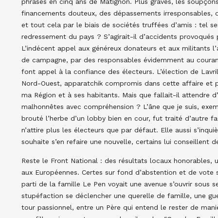
phrases en cinq ans de Matignon. Plus graves, les soupçons
financements douteux, des dépassements irresponsables, de
et tout cela par le biais de sociétés truffées d’amis : tel ser
redressement du pays ? S’agirait-il d’accidents provoqués
L’indécent appel aux généreux donateurs et aux militants l
de campagne, par des responsables évidemment au courant 
font appel à la confiance des électeurs. L’élection de Lavri
Nord-Ouest, apparatchik compromis dans cette affaire et par
ma Région et à ses habitants. Mais que fallait-il attendre d’
malhonnêtes avec compréhension ? L’âne que je suis, exe
brouté l’herbe d’un lobby bien en cour, fut traité d’autre
n’attire plus les électeurs que par défaut. Elle aussi s’inq
souhaite s’en refaire une nouvelle, certains lui conseillent d
Reste le Front National : des résultats locaux honorables,
aux Européennes. Certes sur fond d’abstention et de vote sa
parti de la famille Le Pen voyait une avenue s’ouvrir sous 
stupéfaction se déclencher une querelle de famille, une gue
tour passionnel, entre un Père qui entend le rester de mani