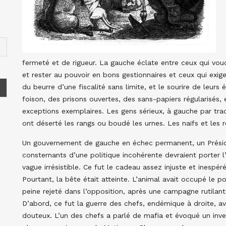
fermeté et de rigueur. La gauche éclate entre ceux qui vou
et rester au pouvoir en bons gestionnaires et ceux qui exigen
du beurre d’une fiscalité sans limite, et le sourire de leurs
foison, des prisons ouvertes, des sans-papiers régularisés, 
exceptions exemplaires. Les gens sérieux, à gauche par tra
ont déserté les rangs ou boudé les urnes. Les naïfs et les r
Un gouvernement de gauche en échec permanent, un Préside
consternants d’une politique incohérente devraient porter 
vague irrésistible. Ce fut le cadeau assez injuste et inespé
Pourtant, la bête était atteinte. L’animal avait occupé le p
peine rejeté dans l’opposition, après une campagne rutilant
D’abord, ce fut la guerre des chefs, endémique à droite, a
douteux. L’un des chefs a parlé de mafia et évoqué un inve