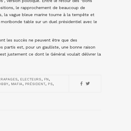
es”, version politique. Entre le retour des “bons
positions, le rapprochement de beaucoup de
s, la vague bleue marine tourne à la tempête et
 moribonde table sur un duel présidentiel avec le
dont les succès ne peuvent être que des
s partis est, pour un gaulliste, une bonne raison
est justement ce dont le Général voulait délivrer la
,
,
,
ÉRAPAGES
ELECTEURS
FN
,
,
,
,
OBBY
MAFIA
PRÉSIDENT
PS