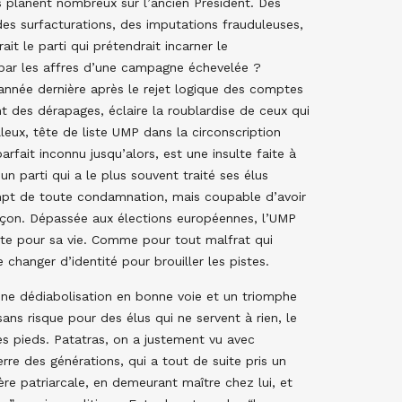
 planent nombreux sur l’ancien Président. Des
s surfacturations, des imputations frauduleuses,
ait le parti qui prétendrait incarner le
 par les affres d’une campagne échevelée ?
’année dernière après le rejet logique des comptes
des dérapages, éclaire la roublardise de ceux qui
lleux, tête de liste UMP dans la circonscription
fait inconnu jusqu’alors, est une insulte faite à
un parti qui a le plus souvent traité ses élus
mpt de toute condamnation, mais coupable d’avoir
 façon. Dépassée aux élections européennes, l’UMP
uiète pour sa vie. Comme pour tout malfrat qui
e changer d’identité pour brouiller les pistes.
 une dédiabolisation en bonne voie et un triomphe
ns risque pour des élus qui ne servent à rien, le
ses pieds. Patatras, on a justement vu avec
rre des générations, qui a tout de suite pris un
ère patriarcale, en demeurant maître chez lui, et