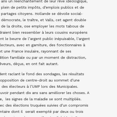
ans un réenchantement de leur rêve idéologique,
plein de petits impôts, d’emplois publics et de
partages citoyens. Hollande se dévoile social-
démocrate, le traître, et Valls, cet agent double
de la droite, ose employer les mots tabous de
draient bien ressembler à leurs cousins européens
t le beurre de l’argent public inépuisable, l’argent
 électeurs, avec en garniture, des fonctionnaires à
et une France insulaire, rayonnant de ses
dition familiale ou par un moment de distraction,
êveurs, déçus, en ont fait autant.
nt raclant le fond des sondages, les résultats
l’opposition de centre-droit au sommet d’une
ré des électeurs à l’UMP lors des Municipales.
ouvoir pendant dix ans sans améliorer les choses. A
e, les signes de la maladie se sont multipliés.
vec des élections truquées suivies d’un compromis
ntaire dont il serait exempté par deux ou trois