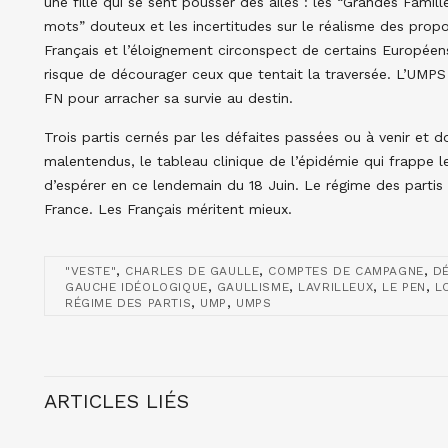
une fille qui se sent pousser des ailes : les “Grandes Famill
mots” douteux et les incertitudes sur le réalisme des pro
Français et l’éloignement circonspect de certains Européen
risque de décourager ceux que tentait la traversée. L’UMPS
FN pour arracher sa survie au destin.
Trois partis cernés par les défaites passées ou à venir et 
malentendus, le tableau clinique de l’épidémie qui frappe le
d’espérer en ce lendemain du 18 Juin. Le régime des partis 
France. Les Français méritent mieux.
,
,
,
"VESTE"
CHARLES DE GAULLE
COMPTES DE CAMPAGNE
D
,
,
,
,
GAUCHE IDÉOLOGIQUE
GAULLISME
LAVRILLEUX
LE PEN
L
,
,
RÉGIME DES PARTIS
UMP
UMPS
ARTICLES LIÉS