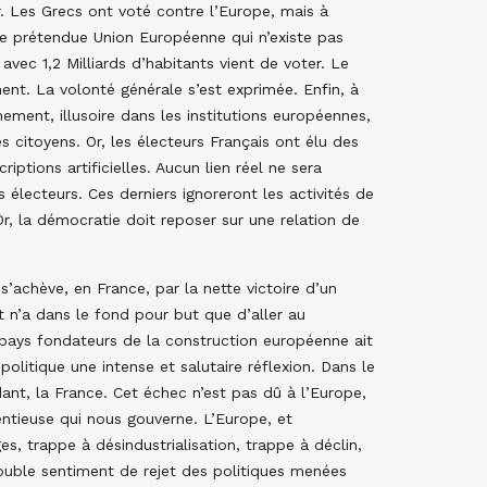
ir. Les Grecs ont voté contre l’Europe, mais à
e prétendue Union Européenne qui n’existe pas
vec 1,2 Milliards d’habitants vient de voter. Le
ent. La volonté générale s’est exprimée. Enfin, à
ent, illusoire dans les institutions européennes,
s citoyens. Or, les électeurs Français ont élu des
iptions artificielles. Aucun lien réel ne sera
 électeurs. Ces derniers ignoreront les activités de
Or, la démocratie doit reposer sur une relation de
achève, en France, par la nette victoire d’un
t n’a dans le fond pour but que d’aller au
pays fondateurs de la construction européenne ait
litique une intense et salutaire réflexion. Dans le
rdant, la France. Cet échec n’est pas dû à l’Europe,
entieuse qui nous gouverne. L’Europe, et
s, trappe à désindustrialisation, trappe à déclin,
ouble sentiment de rejet des politiques menées