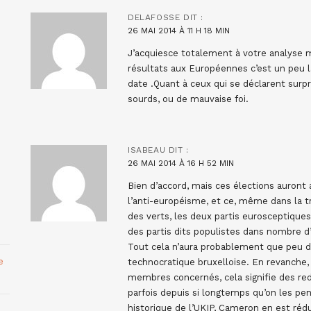
DELAFOSSE
DIT :
26 MAI 2014 À 11 H 18 MIN
J’acquiesce totalement à votre analyse m
résultats aux Européennes c’est un peu 
date .Quant à ceux qui se déclarent surpri
sourds, ou de mauvaise foi.
ISABEAU
DIT :
26 MAI 2014 À 16 H 52 MIN
Bien d’accord, mais ces élections auron
l’anti-européisme, et ce, même dans la t
des verts, les deux partis eurosceptique
des partis dits populistes dans nombre d’
Tout cela n’aura probablement que peu d
e
technocratique bruxelloise. En revanche, 
membres concernés, cela signifie des red
parfois depuis si longtemps qu’on les pen
historique de l’UKIP, Cameron en est rédui