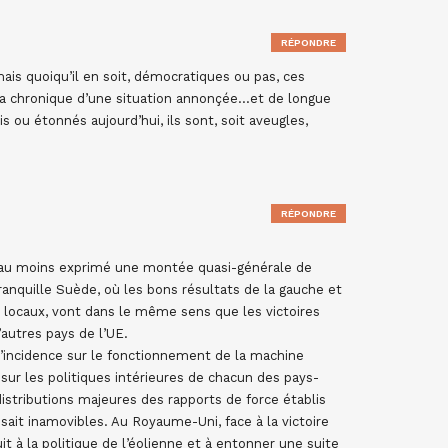
RÉPONDRE
ais quoiqu’il en soit, démocratiques ou pas, ces
la chronique d’une situation annonçée…et de longue
s ou étonnés aujourd’hui, ils sont, soit aveugles,
RÉPONDRE
t au moins exprimé une montée quasi-générale de
ranquille Suède, où les bons résultats de la gauche et
s locaux, vont dans le même sens que les victoires
autres pays de l’UE.
’incidence sur le fonctionnement de la machine
sur les politiques intérieures de chacun des pays-
istributions majeures des rapports de force établis
sait inamovibles. Au Royaume-Uni, face à la victoire
t à la politique de l’éolienne et à entonner une suite