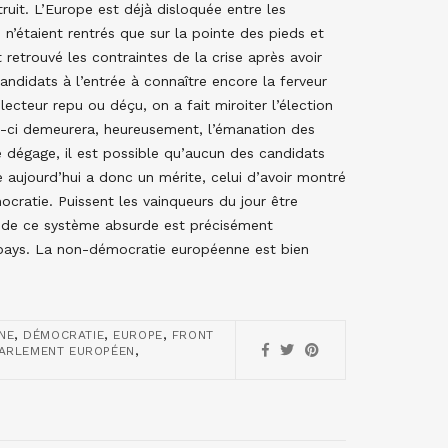
ruit. L’Europe est déjà disloquée entre les
n’étaient rentrés que sur la pointe des pieds et
 retrouvé les contraintes de la crise après avoir
 candidats à l’entrée à connaître encore la ferveur
cteur repu ou déçu, on a fait miroiter l’élection
e-ci demeurera, heureusement, l’émanation des
 dégage, il est possible qu’aucun des candidats
ée aujourd’hui a donc un mérite, celui d’avoir montré
cratie. Puissent les vainqueurs du jour être
e de ce système absurde est précisément
un pays. La non-démocratie européenne est bien
,
,
,
NE
DÉMOCRATIE
EUROPE
FRONT
,
ARLEMENT EUROPÉEN