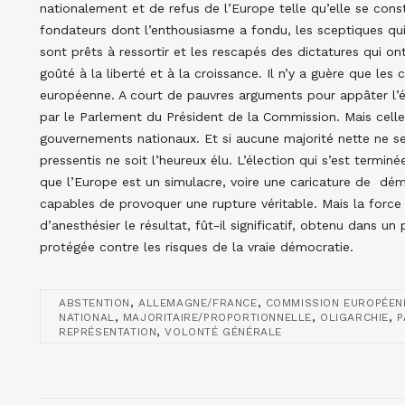
nationalement et de refus de l’Europe telle qu’elle se const
fondateurs dont l’enthousiasme a fondu, les sceptiques qui 
sont prêts à ressortir et les rescapés des dictatures qui ont
goûté à la liberté et à la croissance. Il n’y a guère que les
européenne. A court de pauvres arguments pour appâter l’éle
par le Parlement du Président de la Commission. Mais cell
gouvernements nationaux. Et si aucune majorité nette ne se
pressentis ne soit l’heureux élu. L’élection qui s’est termin
que l’Europe est un simulacre, voire une caricature de démo
capables de provoquer une rupture véritable. Mais la forc
d’anesthésier le résultat, fût-il significatif, obtenu dans 
protégée contre les risques de la vraie démocratie.
,
,
ABSTENTION
ALLEMAGNE/FRANCE
COMMISSION EUROPÉEN
,
,
,
NATIONAL
MAJORITAIRE/PROPORTIONNELLE
OLIGARCHIE
P
,
REPRÉSENTATION
VOLONTÉ GÉNÉRALE