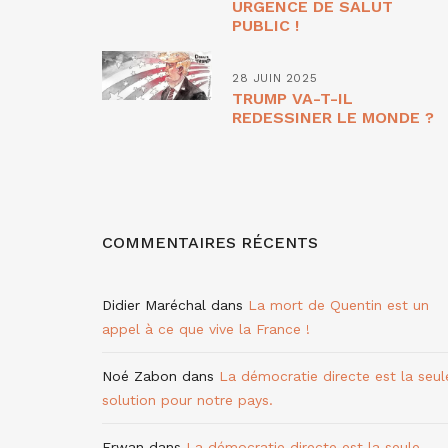
URGENCE DE SALUT
PUBLIC !
28 JUIN 2025
TRUMP VA-T-IL
REDESSINER LE MONDE ?
COMMENTAIRES RÉCENTS
Didier Maréchal
dans
La mort de Quentin est un
appel à ce que vive la France !
Noé Zabon
dans
La démocratie directe est la seul
solution pour notre pays.
Erwan
dans
La démocratie directe est la seule