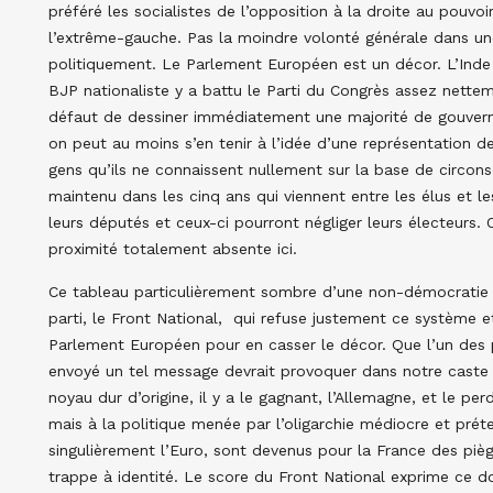
préféré les socialistes de l’opposition à la droite au pouvo
l’extrême-gauche. Pas la moindre volonté générale dans un
politiquement. Le Parlement Européen est un décor. L’Inde a
BJP nationaliste y a battu le Parti du Congrès assez nettem
défaut de dessiner immédiatement une majorité de gouvernem
on peut au moins s’en tenir à l’idée d’une représentation de
gens qu’ils ne connaissent nullement sur la base de circonscr
maintenu dans les cinq ans qui viennent entre les élus et les
leurs députés et ceux-ci pourront négliger leurs électeurs. 
proximité totalement absente ici.
Ce tableau particulièrement sombre d’une non-démocratie s’
parti, le Front National, qui refuse justement ce système e
Parlement Européen pour en casser le décor. Que l’un des 
envoyé un tel message devrait provoquer dans notre caste po
noyau dur d’origine, il y a le gagnant, l’Allemagne, et le pe
mais à la politique menée par l’oligarchie médiocre et prét
singulièrement l’Euro, sont devenus pour la France des piège
trappe à identité. Le score du Front National exprime ce d