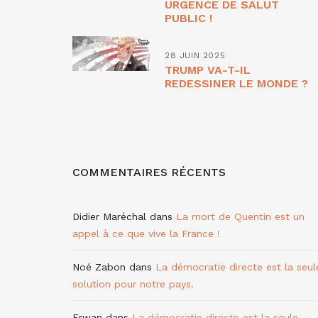
URGENCE DE SALUT
PUBLIC !
28 JUIN 2025
TRUMP VA-T-IL
REDESSINER LE MONDE ?
COMMENTAIRES RÉCENTS
Didier Maréchal
dans
La mort de Quentin est un
appel à ce que vive la France !
Noé Zabon
dans
La démocratie directe est la seul
solution pour notre pays.
Erwan
dans
La démocratie directe est la seule