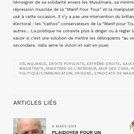
témoigner de sa solidarité envers les Musulmans, sa minimis
répression musclée de la “Manif Pour Tous” et la manipulat
usé à cette occasion. Il n’y a pas une intervention du brilla
électoral : les “cathos” conservateurs de la “Manif pour Tou
autres… La politique ne consiste plus à diriger ou à régler
savoir si c’est une solution de mettre les délinquants “au vio
secondaire. Valls aime le violon et sait en jouer.
,
,
,
DÉLINQUANCE
DROITE POPULISTE
EXTRÊME-DROITE
GAUC
,
,
,
MAGISTRATS
MINISTÈRE DE L'INTÉRIEUR
MUR DES CONS
N
,
,
POLITIQUE/COMMUNICATION
PRISONS
SYNDICATS DE MAGI
ARTICLES LIÉS
6 MARS 2014
PLAIDOYER POUR UN