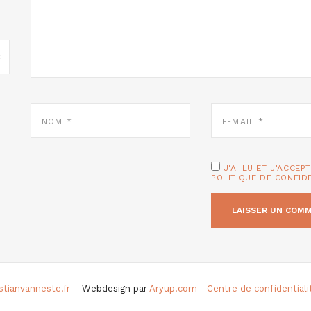
NOM
E-
*
MAIL
*
J'AI LU ET J'ACCEP
POLITIQUE DE CONFID
istianvanneste.fr
– Webdesign par
Aryup.com
-
Centre de confidential