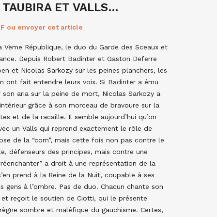
 TAUBIRA ET VALLS…
F ou envoyer cet article
la Vème République, le duo du Garde des Sceaux et
rance. Depuis Robert Badinter et Gaston Deferre
en et Nicolas Sarkozy sur les peines planchers, les
en ont fait entendre leurs voix. Si Badinter a ému
 son aria sur la peine de mort, Nicolas Sarkozy a
’intérieur grâce à son morceau de bravoure sur la
tes et de la racaille. Il semble aujourd’hui qu’on
ec un Valls qui reprend exactement le rôle de
uose de la “com”, mais cette fois non pas contre le
te, défenseurs des principes, mais contre une
“réenchanter” a droit à une représentation de la
’en prend à la Reine de la Nuit, coupable à ses
s gens à l’ombre. Pas de duo. Chacun chante son
t reçoit le soutien de Ciotti, qui le présente
règne sombre et maléfique du gauchisme. Certes,