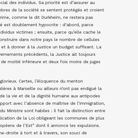
al des individus. Sa priorité est d’assurer au
mbres de la société se sentent protégés et croient
 crime, comme le dit Durkheim, ne restera pas
iété est doublement hypocrite : d’abord, parce
ndividus victimes ; ensuite, parce qu’elle cache le
construire dans notre pays le nombre de cellules
et à donner à la Justice un budget suffisant. La
ernements précédents, la Justice ait toujours
de moitié inférieure et deux fois moins de juges
s glorieux. Certes, l’éloquence du menton
ières à Marseille ou ailleurs n’ont pas endigué la
de la vie et de la dignité humaine aux antipodes
apport avec l’absence de maîtrise de l’immigration,
 Ministre sont habiles : il fait la distinction entre
plication de la Loi obligeant les communes de plus
ropéens de l’Est” dont il annonce les expulsions.
-droite à tort et à travers, son souci de