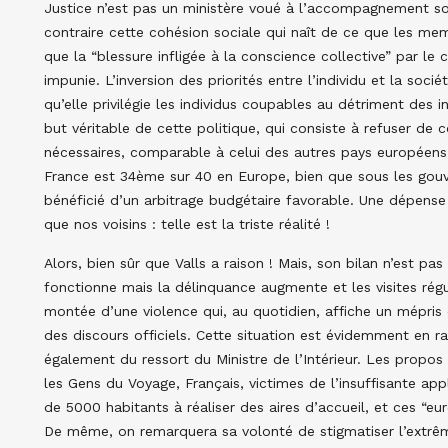
Justice n’est pas un ministère voué à l’accompagnement soci
contraire cette cohésion sociale qui naît de ce que les me
que la “blessure infligée à la conscience collective” par le
impunie. L’inversion des priorités entre l’individu et la soc
qu’elle privilégie les individus coupables au détriment des i
but véritable de cette politique, qui consiste à refuser de 
nécessaires, comparable à celui des autres pays européens 
France est 34ème sur 40 en Europe, bien que sous les gouv
bénéficié d’un arbitrage budgétaire favorable. Une dépense 
que nos voisins : telle est la triste réalité !
Alors, bien sûr que Valls a raison ! Mais, son bilan n’est pa
fonctionne mais la délinquance augmente et les visites régul
montée d’une violence qui, au quotidien, affiche un mépris 
des discours officiels. Cette situation est évidemment en r
également du ressort du Ministre de l’Intérieur. Les propos du
les Gens du Voyage, Français, victimes de l’insuffisante ap
de 5000 habitants à réaliser des aires d’accueil, et ces “eu
De même, on remarquera sa volonté de stigmatiser l’extrême