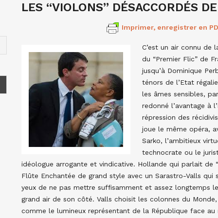
LES “VIOLONS” DÉSACCORDÉS DE
Imprimer, enregistrer en PD
C’est un air connu de 
du “Premier Flic” de F
jusqu’à Dominique Perb
ténors de l’Etat régali
les âmes sensibles, par
redonné l’avantage à l
répression des récidivis
joue le même opéra, av
Sarko, l’ambitieux virt
technocrate ou le juris
idéologue arrogante et vindicative. Hollande qui parlait de 
Flûte Enchantée de grand style avec un Sarastro-Valls qui s
yeux de ne pas mettre suffisamment et assez longtemps le
grand air de son côté. Valls choisit les colonnes du Monde, e
comme le lumineux représentant de la République face au 