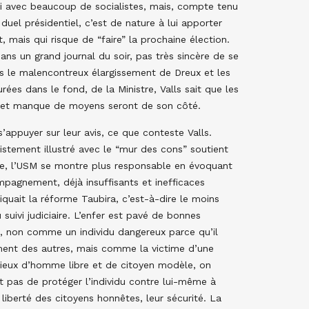
 ni avec beaucoup de socialistes, mais, compte tenu
uel présidentiel, c’est de nature à lui apporter
 mais qui risque de “faire” la prochaine élection.
dans un grand journal du soir, pas très sincère de se
rès le malencontreux élargissement de Dreux et les
ées dans le fond, de la Ministre, Valls sait que les
l et manque de moyens seront de son côté.
appuyer sur leur avis, ce que conteste Valls.
ristement illustré avec le “mur des cons” soutient
aire, l’USM se montre plus responsable en évoquant
pagnement, déjà insuffisants et inefficaces
iquait la réforme Taubira, c’est-à-dire le moins
suivi judiciaire. L’enfer est pavé de bonnes
t, non comme un individu dangereux parce qu’il
riment des autres, mais comme la victime d’une
adieux d’homme libre et de citoyen modèle, on
st pas de protéger l’individu contre lui-même à
 liberté des citoyens honnêtes, leur sécurité. La