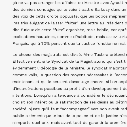
çà ne va pas arranger les affaires du Ministre avec Ayrault
des derniers sondages qui le voient battre Sarkozy dans un d
des voix de cette droite populiste, que les bobos méprisent,
Pas très élégant de laisser “fuiter” une lettre au Président 
dire furieux de cette “fuite” organisée, mais habile, car ap
explications hautaines, comme d’habitude, mais assez tortur
Français, qui à 70% pensent que la Justice fonctionne ma
Le choeur des magistrats est divisé. Mme Taubira prétend s’
Effectivement, si le Syndicat de la Magistrature, qui s’est t
évidemment l’idéologie de la Ministre, le syndicat majorit
comme Valls, la question des moyens nécessaires à l’accom
maintenant et qui le seraient davantage encore, si l’on appl
d’incarcérations possibles au profit d’un développement du 
intentions. Lorsqu’on a tendance à considérer le délinquan
choisit son intérêt ou la satisfaction de ses désirs au dét
société injuste qu’il faut “accompagner” vers son avenir r
oublie aisément que le but de la police et de la justice n’e
n’importe quel prix, mais avant tout de garantir la première