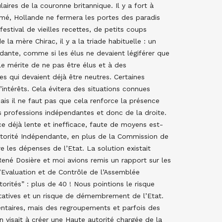
aires de la couronne britannique. Il y a fort à
amé, Hollande ne fermera les portes des paradis
 festival de vieilles recettes, de petits coups
e la mère Chirac, il y a la triade habituelle : un
ndante, comme si les élus ne devaient légiférer que
le mérite de ne pas être élus et à des
es qui devaient déjà être neutres. Certaines
d’intérêts. Cela évitera des situations connues
s il ne faut pas que cela renforce la présence
s professions indépendantes et donc de la droite.
ice déjà lente et inefficace, faute de moyens est-
utorité Indépendante, en plus de la Commission de
e les dépenses de l’Etat. La solution existait
René Dosière et moi avions remis un rapport sur les
’Evaluation et de Contrôle de l’Assemblée
torités” : plus de 40 ! Nous pointions le risque
tatives et un risque de démembrement de l’Etat.
ntaires, mais des regroupements et parfois des
 visait à créer une Haute autorité chargée de la