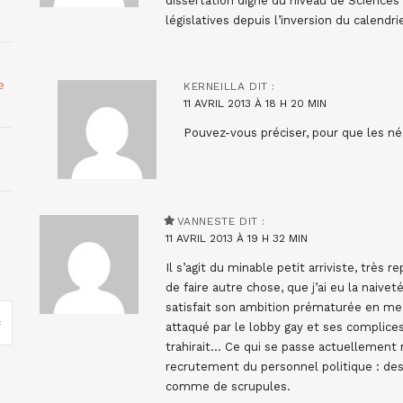
dissertation digne du niveau de Sciences P
législatives depuis l’inversion du calendri
e
KERNEILLA
DIT :
11 AVRIL 2013 À 18 H 20 MIN
Pouvez-vous préciser, pour que les 
VANNESTE
DIT :
11 AVRIL 2013 À 19 H 32 MIN
Il s’agit du minable petit arriviste, très 
de faire autre chose, que j’ai eu la naivet
satisfait son ambition prématurée en me t
attaqué par le lobby gay et ses complices 
trahirait… Ce qui se passe actuellement 
recrutement du personnel politique : de
comme de scrupules.