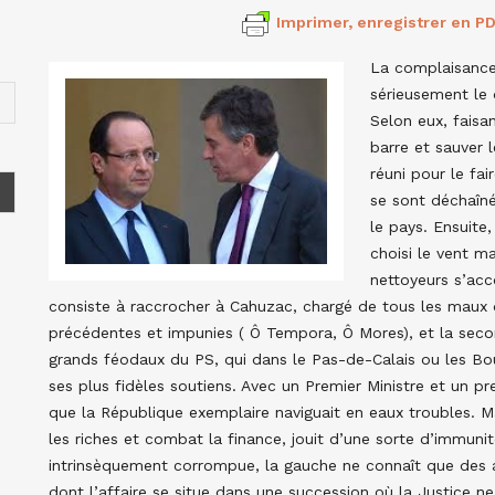
Imprimer, enregistrer en PD
La complaisance 
sérieusement le d
Selon eux, faisan
barre et sauver
réuni pour le fa
se sont déchaîn
le pays. Ensuite
choisi le vent ma
nettoyeurs s’ac
consiste à raccrocher à Cahuzac, chargé de tous les maux du
précédentes et impunies ( Ô Tempora, Ô Mores), et la seco
grands féodaux du PS, qui dans le Pas-de-Calais ou les 
ses plus fidèles soutiens. Avec un Premier Ministre et un pr
que la République exemplaire naviguait en eaux troubles. Ma
les riches et combat la finance, jouit d’une sorte d’immunité 
intrinsèquement corrompue, la gauche ne connaît que des ac
dont l’affaire se situe dans une succession où la Justice n