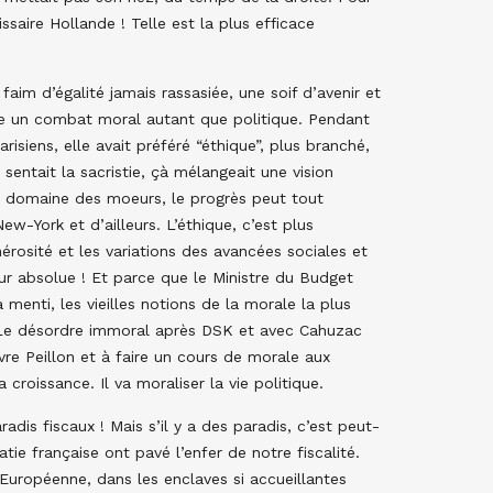
saire Hollande ! Telle est la plus efficace
 faim d’égalité jamais rassasiée, une soif d’avenir et
ne un combat moral autant que politique. Pendant
siens, elle avait préféré “éthique”, plus branché,
à sentait la sacristie, çà mélangeait une vision
e domaine des moeurs, le progrès peut tout
-York et d’ailleurs. L’éthique, c’est plus
érosité et les variations des avancées sociales et
reur absolue ! Et parce que le Ministre du Budget
 menti, les vieilles notions de la morale la plus
 ! Le désordre immoral après DSK et avec Cahuzac
re Peillon et à faire un cours de morale aux
 croissance. Il va moraliser la vie politique.
adis fiscaux ! Mais s’il y a des paradis, c’est peut-
tie française ont pavé l’enfer de notre fiscalité.
 Européenne, dans les enclaves si accueillantes