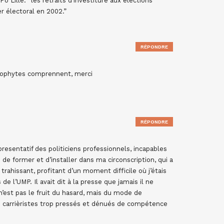
o Lille: “les retraits d’investiture aux élections
er électoral en 2002.”
RÉPONDRE
néophytes comprennent, merci
RÉPONDRE
representatif des politiciens professionnels, incapables
é de former et d’installer dans ma circonscription, qui a
rahissant, profitant d’un moment difficile où j’étais
de l’UMP. Il avait dit à la presse que jamais il ne
n’est pas le fruit du hasard, mais du mode de
s carrièristes trop pressés et dénués de compétence