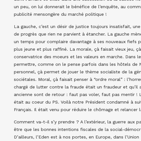
un peu, on lui donnerait le bénéfice de l’enquête, au commis
publicité mensongère du marché politique !
La gauche, c’est un désir de justice toujours insatisfait, une
de progrès que rien ne parvient à étancher. La gauche mè
un temps pour complaire davantage à ses nouveaux fiefs pari
plus jeune et plus raffiné. La morale, çà faisait vieux jeu, ç
conservatrice des moeurs et les valeurs en marche. Dans l
permettre, comme on le pense parfois dans les hôtels de New
personnel, çà permet de jouer le thème socialiste de la gén
sociétales. Moral, çà faisait penser à “ordre moral” : l’hor
chargé de lutter contre la fraude était un fraudeur et qu’il a
ancienne sont de retour : faut pas voler, faut pas mentir
était au coeur du PS. Voilà notre Président condamné à suiv
Français. Il était venu pour réduire le chômage et relancer la
Comment va-t-il s’y prendre ? A l’extérieur, la guerre aux par
être que les bonnes intentions fiscales de la social-démocra
D’ailleurs, l’Eden est à nos portes, en Europe, dans l’Union