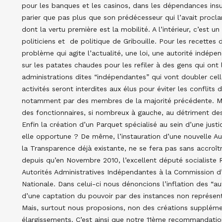
pour les banques et les casinos, dans les dépendances insul
parier que pas plus que son prédécesseur qui l’avait procl
dont la vertu première est la mobilité. A l’intérieur, c’est un
politiciens et de politique de Gribouille. Pour les recettes d
problème qui agite l’actualité, une loi, une autorité indépe
sur les patates chaudes pour les refiler à des gens qui ont 
administrations dites “indépendantes” qui vont doubler cell
activités seront interdites aux élus pour éviter les conflits 
notamment par des membres de la majorité précédente. Mai
des fonctionnaires, si nombreux à gauche, au détriment de
Enfin la création d’un Parquet spécialisé au sein d’une just
elle opportune ? De même, l’instauration d’une nouvelle A
la Transparence déjà existante, ne se fera pas sans accroîtr
depuis qu’en Novembre 2010, l’excellent député socialiste 
Autorités Administratives Indépendantes à la Commission d
Nationale. Dans celui-ci nous dénoncions l’inflation des “au
d’une captation du pouvoir par des instances non représen
Mais, surtout nous proposions, non des créations suppléme
élargissements. C’est ainsi que notre 11ème recommandation