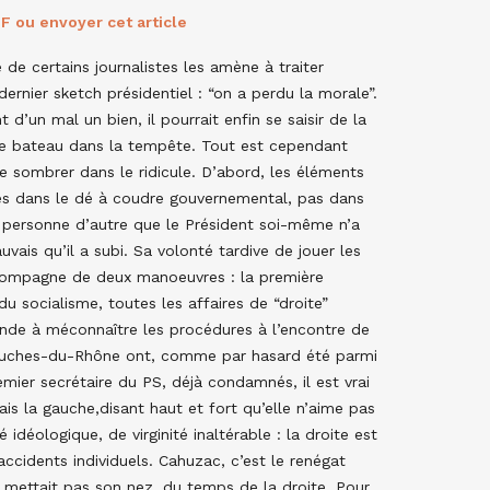
F ou envoyer cet article
de certains journalistes les amène à traiter
ernier sketch présidentiel : “on a perdu la morale”.
t d’un mal un bien, il pourrait enfin se saisir de la
 le bateau dans la tempête. Tout est cependant
ire sombrer dans le ridicule. D’abord, les éléments
és dans le dé à coudre gouvernemental, pas dans
, personne d’autre que le Président soi-même n’a
uvais qu’il a subi. Sa volonté tardive de jouer les
compagne de deux manoeuvres : la première
 socialisme, toutes les affaires de “droite”
nde à méconnaître les procédures à l’encontre de
Bouches-du-Rhône ont, comme par hasard été parmi
emier secrétaire du PS, déjà condamnés, il est vrai
is la gauche,disant haut et fort qu’elle n’aime pas
idéologique, de virginité inaltérable : la droite est
cidents individuels. Cahuzac, c’est le renégat
e mettait pas son nez, du temps de la droite. Pour