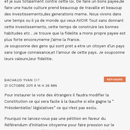
et je suis totalement contre cette loi. De faire un bons payee,de
faire une haute culture prend beaucoup de travaille et beaucup
des investissements,des generations meme. Nous vivons dans
une temps ou il ya de monde qui veux AVOIR Tout sans donnant
cette investissements, cette temps de construire les bonnes
habitudes etc . Je trouve que la fidelite a mons propre payee est
plus forte encore,meme j’aime la France.
Je soupconne des gens qui sont pret a etre un citoyen d’un pays
sans longue connaisance,et l’amour de cette pays. Je soupconne
leurs valeurs,leur fidelitie.
RÉPONDRE
BACHAUD YVAN
DIT :
21 OCTOBRE 2011 À 14 H 26 MIN
Pour instaurer le vote des étrangers il faudra modifier la
Constitution ce qui sera facile à la Gauche si elle gagne la ”
Présidentielle/ législatives” ce qui n’est pas exclu.
Pourquoi ne lancez-vous pas une pétition en faveur du
Référendum d’initiative citoyenne pour faire pression sur le