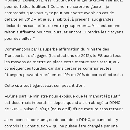
Monsieur VANNESTE, est il utile de déranger le citoyen lambda,
pour de telles futilités ? Cela ne me surprend guère – je
comprends que vous ayez peur pour votre avenir en cas de
défaite en 2012 – et je suis habitué, à présent, aux grandes
déclarations sans effet de votre groupement…Mais est ce une
raison suffisante pour toujours, et encore…Prendre les citoyens
pour des billes ?
Commençons par la superbe affirmation du Ministre des
Transports : « s’il gagne (les élections de 2012), le PS aura tous
les moyens de mettre en place cette mesure sans retour, aux
conséquences lourdes, car dans certaines communes, les
étrangers peuvent représenter 10% ou 20% du corps électoral. »
Celle ci, à tout égard, vaut son pesant d’or !
–D’une part, le Ministre nous explique que le mandat législatif
est désormais impératif – depuis quand a t on abrogé la DDHC
de 1789 – puisqu’il s’agit (nous dit il) d’une mesure sans retour !
Je ne connais pourtant, en dehors de la DDHC, aucune loi – y
compris la Constitution – qui ne puisse être changée par une