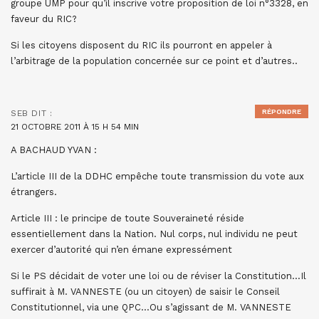
groupe UMP pour qu’il inscrive votre proposition de loi n°3328, en
faveur du RIC?
Si les citoyens disposent du RIC ils pourront en appeler à
l’arbitrage de la population concernée sur ce point et d’autres..
RÉPONDRE
SEB
DIT :
21 OCTOBRE 2011 À 15 H 54 MIN
A BACHAUD YVAN :
L’article III de la DDHC empêche toute transmission du vote aux
étrangers.
Article III : le principe de toute Souveraineté réside
essentiellement dans la Nation. Nul corps, nul individu ne peut
exercer d’autorité qui n’en émane expressément
Si le PS décidait de voter une loi ou de réviser la Constitution…Il
suffirait à M. VANNESTE (ou un citoyen) de saisir le Conseil
Constitutionnel, via une QPC…Ou s’agissant de M. VANNESTE