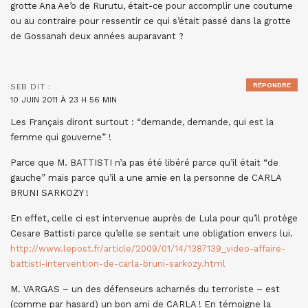
grotte Ana Ae’o de Rurutu, était-ce pour accomplir une coutume
ou au contraire pour ressentir ce qui s’était passé dans la grotte
de Gossanah deux années auparavant ?
RÉPONDRE
SEB
DIT :
10 JUIN 2011 À 23 H 56 MIN
Les Français diront surtout : “demande, demande, qui est la
femme qui gouverne” !
Parce que M. BATTISTI n’a pas été libéré parce qu’il était “de
gauche” mais parce qu’il a une amie en la personne de CARLA
BRUNI SARKOZY !
En effet, celle ci est intervenue auprès de Lula pour qu’il protège
Cesare Battisti parce qu’elle se sentait une obligation envers lui.
http://www.lepost.fr/article/2009/01/14/1387139_video-affaire-
battisti-intervention-de-carla-bruni-sarkozy.html
M. VARGAS – un des défenseurs acharnés du terroriste – est
(comme par hasard) un bon ami de CARLA ! En témoigne la