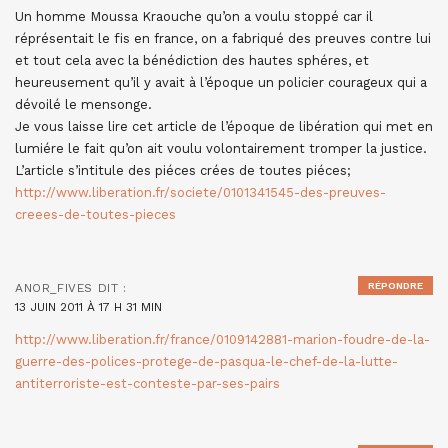
Un homme Moussa Kraouche qu’on a voulu stoppé car il
réprésentait le fis en france, on a fabriqué des preuves contre lui
et tout cela avec la bénédiction des hautes sphéres, et
heureusement qu’il y avait à l’époque un policier courageux qui a
dévoilé le mensonge.
Je vous laisse lire cet article de l’époque de libération qui met en
lumiére le fait qu’on ait voulu volontairement tromper la justice.
L’article s’intitule des piéces crées de toutes piéces;
http://www.liberation.fr/societe/0101341545-des-preuves-
creees-de-toutes-pieces
RÉPONDRE
ANOR_FIVES
DIT :
13 JUIN 2011 À 17 H 31 MIN
http://www.liberation.fr/france/0109142881-marion-foudre-de-la-
guerre-des-polices-protege-de-pasqua-le-chef-de-la-lutte-
antiterroriste-est-conteste-par-ses-pairs