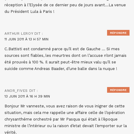
réception à l’Elysée de ce dernier peu de jours avant…La venue
du Président Lula à Paris !
RÉPONDRE
ARTHUR LEROY
DIT :
11 JUIN 2011 À 13 H 57 MIN
C.Battisti est condamné parce qu’il est de Gauche … Si mes
sources sont fiables, les meurtres dont on l’accuse n’ont jamais
été prouvés à 100 %. Il aurait peut-être mieux valu qu’il se
suicide comme Andreas Baader, d’une balle dans la nuque !
RÉPONDRE
ANOR_FIVES
DIT :
13 JUIN 2011 À 16 H 39 MIN
Bonjour Mr vanneste, vous avez raison de vous inigner de cette
situation, mais cela me rappelle une affaire celle de l’opération
chrysanthéme orchestré par Mr Pasqua qui était à l’époque
ministre de l’intérieur ou la raison d’etat devait l’emporter sur la
vérité.