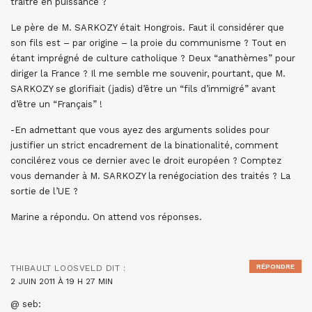
traître en puissance ?
Le père de M. SARKOZY était Hongrois. Faut il considérer que
son fils est – par origine – la proie du communisme ? Tout en
étant imprégné de culture catholique ? Deux “anathèmes” pour
diriger la France ? Il me semble me souvenir, pourtant, que M.
SARKOZY se glorifiait (jadis) d’être un “fils d’immigré” avant
d’être un “Français” !
-En admettant que vous ayez des arguments solides pour
justifier un strict encadrement de la binationalité, comment
concilérez vous ce dernier avec le droit européen ? Comptez
vous demander à M. SARKOZY la renégociation des traités ? La
sortie de l’UE ?
Marine a répondu. On attend vos réponses.
RÉPONDRE
THIBAULT LOOSVELD
DIT :
2 JUIN 2011 À 19 H 27 MIN
@ seb: