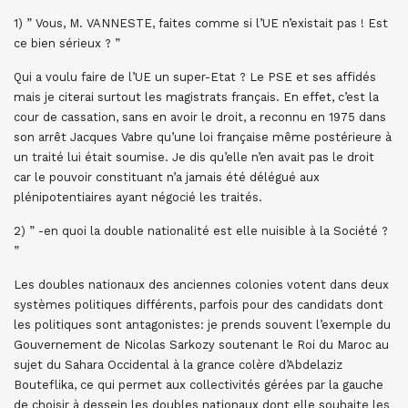
1) ” Vous, M. VANNESTE, faites comme si l’UE n’existait pas ! Est
ce bien sérieux ? ”
Qui a voulu faire de l’UE un super-Etat ? Le PSE et ses affidés
mais je citerai surtout les magistrats français. En effet, c’est la
cour de cassation, sans en avoir le droit, a reconnu en 1975 dans
son arrêt Jacques Vabre qu’une loi française même postérieure à
un traité lui était soumise. Je dis qu’elle n’en avait pas le droit
car le pouvoir constituant n’a jamais été délégué aux
plénipotentiaires ayant négocié les traités.
2) ” -en quoi la double nationalité est elle nuisible à la Société ?
”
Les doubles nationaux des anciennes colonies votent dans deux
systèmes politiques différents, parfois pour des candidats dont
les politiques sont antagonistes: je prends souvent l’exemple du
Gouvernement de Nicolas Sarkozy soutenant le Roi du Maroc au
sujet du Sahara Occidental à la grance colère d’Abdelaziz
Bouteflika, ce qui permet aux collectivités gérées par la gauche
de choisir à dessein les doubles nationaux dont elle souhaite les