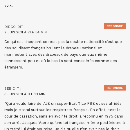
voix.
RÉPONDRE
DIEGO
DIT :
2 JUIN 2011 À 21 H 34 MIN
Ce qui est choquant ce n’est pas la double nationalité c’est que
des soi disant français brulent le drapeau national et
manifestent avec des drapeaux de pays que eux même
connaissent peu et où là bas ils sont considérés comme des
étrangers.
RÉPONDRE
SEB
DIT :
3 JUIN 2011 À 0 H 19 MIN
“Qui a voulu faire de l’UE un super-Etat ? Le PSE et ses affidés
mais je citerai surtour les magistrats français. En effet, c’est la
cour de cassation, sans en avoir le droit, a reconnu en 1975 dans
son arrêt Jacques Vabre qu’une loi française même postérieure à
un traité lui était soumise. Je dis qu’elle n’en avait pas le droit