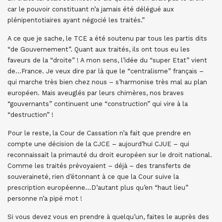
car le pouvoir constituant n’a jamais été délégué aux
plénipentotiaires ayant négocié les traités.”
A ce que je sache, le TCE a été soutenu par tous les partis dits
“de Gouvernement”. Quant aux traités, ils ont tous eu les
faveurs de la “droite” ! A mon sens, l’idée du “super Etat” vient
de…France. Je veux dire par là que le “centralisme” français –
qui marche très bien chez nous – s’harmonise très mal au plan
européen. Mais aveuglés par leurs chimères, nos braves
“gouvernants” continuent une “construction” qui vire à la
“destruction” !
Pour le reste, la Cour de Cassation n’a fait que prendre en
compte une décision de la CJCE – aujourd’hui CJUE – qui
reconnaissait la primauté du droit européen sur le droit national.
Comme les traités prévoyaient – déjà – des transferts de
souveraineté, rien d’étonnant à ce que la Cour suive la
prescription européenne…D’autant plus qu’en “haut lieu”
personne n’a pipé mot !
Si vous devez vous en prendre à quelqu’un, faites le auprès des