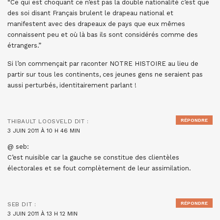
“Ce qui est choquant ce n’est pas la double nationalité c’est que
des soi disant Français brulent le drapeau national et
manifestent avec des drapeaux de pays que eux mêmes
connaissent peu et où là bas ils sont considérés comme des
étrangers.”
Si l’on commençait par raconter NOTRE HISTOIRE au lieu de
partir sur tous les continents, ces jeunes gens ne seraient pas
aussi perturbés, identitairement parlant !
RÉPONDRE
THIBAULT LOOSVELD
DIT :
3 JUIN 2011 À 10 H 46 MIN
@ seb:
C’est nuisible car la gauche se constitue des clientèles
électorales et se fout complètement de leur assimilation.
RÉPONDRE
SEB
DIT :
3 JUIN 2011 À 13 H 12 MIN