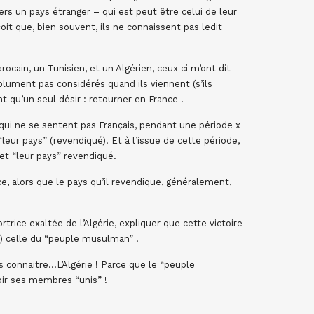
ers un pays étranger – qui est peut être celui de leur
oit que, bien souvent, ils ne connaissent pas ledit
cain, un Tunisien, et un Algérien, ceux ci m’ont dit
olument pas considérés quand ils viennent (s’ils
nt qu’un seul désir : retourner en France !
s qui ne se sentent pas Français, pendant une période x
“leur pays” (revendiqué). Et à l’issue de cette période,
et “leur pays” revendiqué.
nce, alors que le pays qu’il revendique, généralement,
rtrice exaltée de l’Algérie, expliquer que cette victoire
) celle du “peuple musulman” !
as connaitre…L’Algérie ! Parce que le “peuple
oir ses membres “unis” !