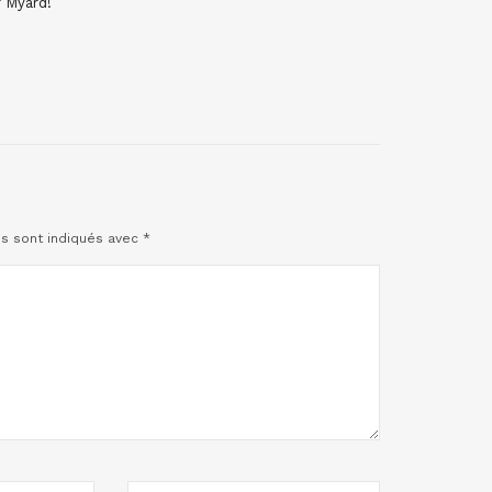
 Myard!
es sont indiqués avec
*
SITE