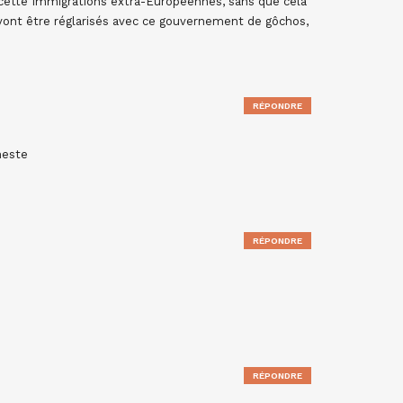
 cette Immigrations extra-Européennes, sans que cela
vont être réglarisés avec ce gouvernement de gôchos,
RÉPONDRE
neste
RÉPONDRE
RÉPONDRE