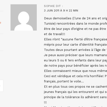
SOPHIE
DIT :
3 JUIN 2011 À 9 H 22 MIN
Deux demoiselles (l’une de 24 ans et orig
e
Tunisie) rencontrées dans le monde pro
être de leur pays d’origine et ne pas être
et de travail!!!
Elles n’ont “aucune fierté d’être français
mépris pour leur carte d’identité français
Toutes deux pourtant arrivées à l’âge de 
Je peux aussi préciser que leurs mamans q
eu leurs 5 ou 6 1ers enfants dans leur pa
de notre pays pour bénéficier après les n
Elles connaissent mieux que nous même tou
Ceci est véridique et cela m’a horrifiée!
français, portent le voile…
Et en plus tous ces propos ne se cachent
jeunes français qui les entourent et qui
principe de la tolérance ils adhèrent sans 
!!!