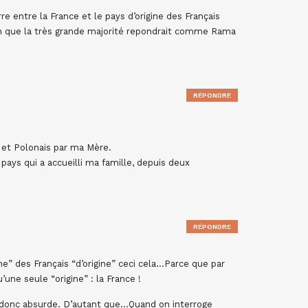
re entre la France et le pays d’origine des Français
ain que la très grande majorité repondrait comme Rama
RÉPONDRE
 et Polonais par ma Mère.
pays qui a accueilli ma famille, depuis deux
RÉPONDRE
ine” des Français “d’origine” ceci cela…Parce que par
une seule “origine” : la France !
e donc absurde. D’autant que…Quand on interroge