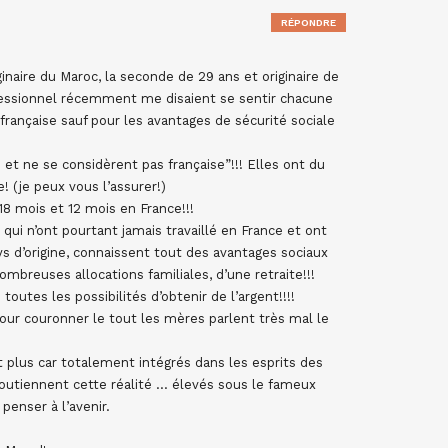
RÉPONDRE
inaire du Maroc, la seconde de 29 ans et originaire de
fessionnel récemment me disaient se sentir chacune
 française sauf pour les avantages de sécurité sociale
e et ne se considèrent pas française”!!! Elles ont du
e! (je peux vous l’assurer!)
18 mois et 12 mois en France!!!
ui n’ont pourtant jamais travaillé en France et ont
ys d’origine, connaissent tout des avantages sociaux
ombreuses allocations familiales, d’une retraite!!!
tes les possibilités d’obtenir de l’argent!!!!
 Pour couronner le tout les mères parlent très mal le
 plus car totalement intégrés dans les esprits des
 soutiennent cette réalité … élevés sous le fameux
penser à l’avenir.