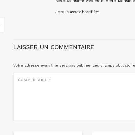
Merci Monsieur Vanneste! merci Monsieur
Je suis assez horrifiée!
LAISSER UN COMMENTAIRE
Votre adresse e-mail ne sera pas publiée.
Les champs obligatoir
COMMENTAIRE
*
NOM
E-