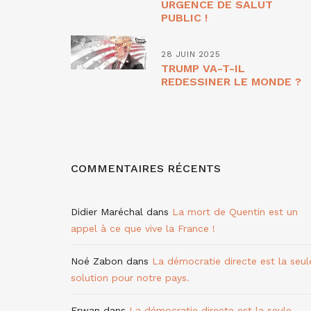
URGENCE DE SALUT
PUBLIC !
28 JUIN 2025
TRUMP VA-T-IL
REDESSINER LE MONDE ?
COMMENTAIRES RÉCENTS
Didier Maréchal
dans
La mort de Quentin est un
appel à ce que vive la France !
Noé Zabon
dans
La démocratie directe est la seul
solution pour notre pays.
Erwan
dans
La démocratie directe est la seule