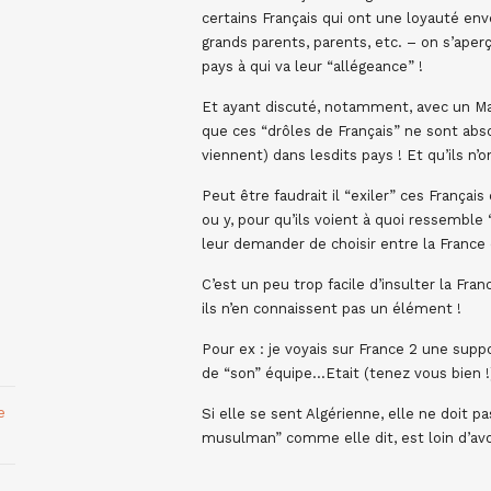
certains Français qui ont une loyauté env
grands parents, parents, etc. – on s’aperç
pays à qui va leur “allégeance” !
Et ayant discuté, notamment, avec un Maro
que ces “drôles de Français” ne sont abs
viennent) dans lesdits pays ! Et qu’ils n’o
Peut être faudrait il “exiler” ces Françai
ou y, pour qu’ils voient à quoi ressemble 
leur demander de choisir entre la France 
C’est un peu trop facile d’insulter la Fra
ils n’en connaissent pas un élément !
Pour ex : je voyais sur France 2 une suppo
de “son” équipe…Etait (tenez vous bien !
e
Si elle se sent Algérienne, elle ne doit p
musulman” comme elle dit, est loin d’av