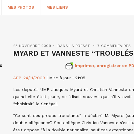
MES PHOTOS
MES LIENS
25 NOVEMBRE 2009
DANS LA PRESSE
7 COMMENTAIRES
MYARD ET VANNESTE “TROUBLÉS
E
Imprimer, enregistrer en PD
AFP. 24/11/2009
| Mise à jour : 21:05.
Les députés UMP Jacques Myard et Christian Vanneste on
quand elle était jeune, se “disait souvent que s’il y avait
HERCHER
“choisirait” le Sénégal.
“Ce sont des propos troublants”, a déclaré M. Myard (souv
double allégeance”. Son collègue Christian Vanneste s’est lu
était opposé “à la double nationalité, sauf cas exceptionnel