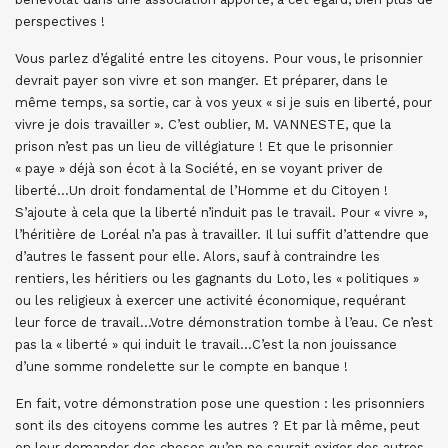
perspectives !
Vous parlez d’égalité entre les citoyens. Pour vous, le prisonnier
devrait payer son vivre et son manger. Et préparer, dans le
même temps, sa sortie, car à vos yeux « si je suis en liberté, pour
vivre je dois travailler ». C’est oublier, M. VANNESTE, que la
prison n’est pas un lieu de villégiature ! Et que le prisonnier
« paye » déjà son écot à la Société, en se voyant priver de
liberté…Un droit fondamental de l’Homme et du Citoyen !
S’ajoute à cela que la liberté n’induit pas le travail. Pour « vivre »,
l’héritière de Loréal n’a pas à travailler. Il lui suffit d’attendre que
d’autres le fassent pour elle. Alors, sauf à contraindre les
rentiers, les héritiers ou les gagnants du Loto, les « politiques »
ou les religieux à exercer une activité économique, requérant
leur force de travail…Votre démonstration tombe à l’eau. Ce n’est
pas la « liberté » qui induit le travail…C’est la non jouissance
d’une somme rondelette sur le compte en banque !
En fait, votre démonstration pose une question : les prisonniers
sont ils des citoyens comme les autres ? Et par là même, peut
on leur demander des choses qu’on ne saurait exiger des autres