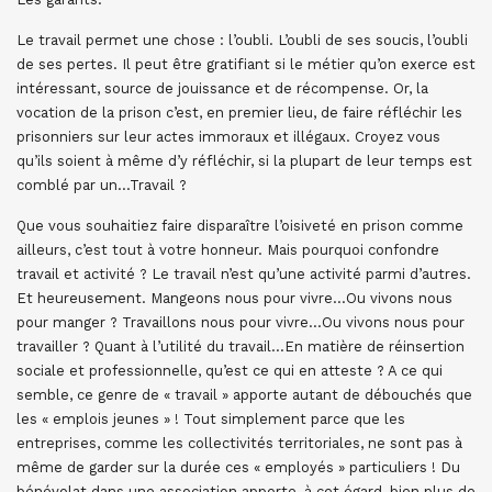
Le travail permet une chose : l’oubli. L’oubli de ses soucis, l’oubli
de ses pertes. Il peut être gratifiant si le métier qu’on exerce est
intéressant, source de jouissance et de récompense. Or, la
vocation de la prison c’est, en premier lieu, de faire réfléchir les
prisonniers sur leur actes immoraux et illégaux. Croyez vous
qu’ils soient à même d’y réfléchir, si la plupart de leur temps est
comblé par un…Travail ?
Que vous souhaitiez faire disparaître l’oisiveté en prison comme
ailleurs, c’est tout à votre honneur. Mais pourquoi confondre
travail et activité ? Le travail n’est qu’une activité parmi d’autres.
Et heureusement. Mangeons nous pour vivre…Ou vivons nous
pour manger ? Travaillons nous pour vivre…Ou vivons nous pour
travailler ? Quant à l’utilité du travail…En matière de réinsertion
sociale et professionnelle, qu’est ce qui en atteste ? A ce qui
semble, ce genre de « travail » apporte autant de débouchés que
les « emplois jeunes » ! Tout simplement parce que les
entreprises, comme les collectivités territoriales, ne sont pas à
même de garder sur la durée ces « employés » particuliers ! Du
bénévolat dans une association apporte, à cet égard, bien plus de