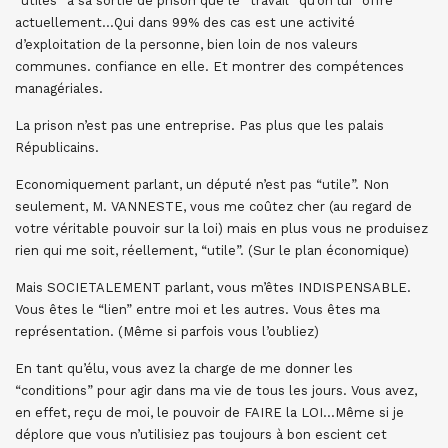
“utiles” à sa sortie de prison que le “travail” qu’on lui “offre”
actuellement…Qui dans 99% des cas est une activité
d’exploitation de la personne, bien loin de nos valeurs
communes. confiance en elle. Et montrer des compétences
managériales.
La prison n’est pas une entreprise. Pas plus que les palais
Républicains.
Economiquement parlant, un député n’est pas “utile”. Non
seulement, M. VANNESTE, vous me coûtez cher (au regard de
votre véritable pouvoir sur la loi) mais en plus vous ne produisez
rien qui me soit, réellement, “utile”. (Sur le plan économique)
Mais SOCIETALEMENT parlant, vous m’êtes INDISPENSABLE.
Vous êtes le “lien” entre moi et les autres. Vous êtes ma
représentation. (Même si parfois vous l’oubliez)
En tant qu’élu, vous avez la charge de me donner les
“conditions” pour agir dans ma vie de tous les jours. Vous avez,
en effet, reçu de moi, le pouvoir de FAIRE la LOI…Même si je
déplore que vous n’utilisiez pas toujours à bon escient cet