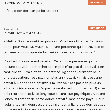
15 AVRIL 2011 À 10 H 47 MIN
RÉPONDRE
Il faut créer des camps forestiers !
RÉPONDRE
SEB
DIT :
15 AVRIL 2011 À 11 H 37 MIN
« Mettre fin à l’oisiveté en prison »…Que beau titre ma foi ! Ainsi
donc, pour vous, M. VANNESTE, une personne qui ne travaille pas
(au sens économique du terme) est une personne oisive ?
Pourtant, l’oisiveté est un état. Celui d’une personne qui n’a
aucune activité. Rechercher un emploi n’est pas du « travail » en
tant que tel…Mais c’est une activité. Agir bénévolement pour
une association, n’est pas non plus un « travail » mais c’est une
activité. Donner des enfants à la France, n’est pas non plus un
« travail » (du moins je n’ai pas ce sentiment pour ma part !) mais
cela reste une activité (physique autant que psychique ! A quand
l’encouragement de cette douce activité dans notre pays…Pour
réduire les anti dépresseurs et favoriser la ligne des demoiselles
?!) L’activité législative n’est pas non plus un « travail » c’est un