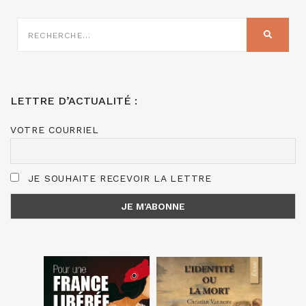
RECHERCHE
SUR
RECHER
:
LETTRE D’ACTUALITÉ :
VOTRE COURRIEL
JE SOUHAITE RECEVOIR LA LETTRE