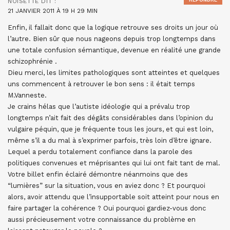
NOISETTE
DIT :
21 JANVIER 2011 À 19 H 29 MIN
Enfin, il fallait donc que la logique retrouve ses droits un jour où
l’autre. Bien sûr que nous nageons depuis trop longtemps dans
une totale confusion sémantique, devenue en réalité une grande
schizophrénie .
Dieu merci, les limites pathologiques sont atteintes et quelques
uns commencent à retrouver le bon sens : il était temps
M.Vanneste.
Je crains hélas que l’autiste idéologie qui a prévalu trop
longtemps n’ait fait des dégâts considérables dans l’opinion du
vulgaire péquin, que je fréquente tous les jours, et qui est loin,
même s’il a du mal à s’exprimer parfois, très loin d’être ignare.
Lequel a perdu totalement confiance dans la parole des
politiques convenues et méprisantes qui lui ont fait tant de mal.
Votre billet enfin éclairé démontre néanmoins que des
“lumières” sur la situation, vous en aviez donc ? Et pourquoi
alors, avoir attendu que l’insupportable soit atteint pour nous en
faire partager la cohérence ? Oui pourquoi gardiez-vous donc
aussi précieusement votre connaissance du problème en