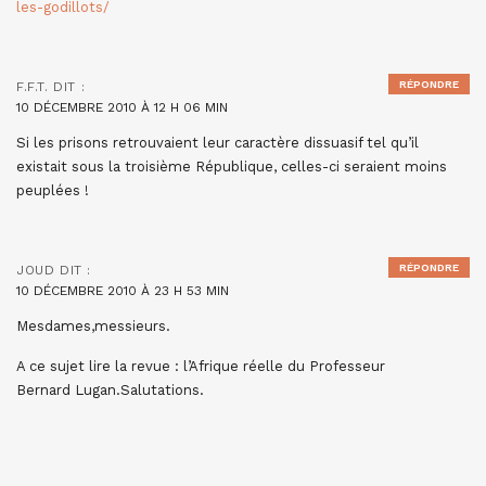
les-godillots/
RÉPONDRE
F.F.T.
DIT :
10 DÉCEMBRE 2010 À 12 H 06 MIN
Si les prisons retrouvaient leur caractère dissuasif tel qu’il
existait sous la troisième République, celles-ci seraient moins
peuplées !
RÉPONDRE
JOUD
DIT :
10 DÉCEMBRE 2010 À 23 H 53 MIN
Mesdames,messieurs.
A ce sujet lire la revue : l’Afrique réelle du Professeur
Bernard Lugan.Salutations.