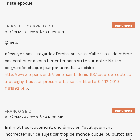
Triste époque.
RÉPONDRE
THIBAULT LOOSVELD
DIT :
9 DÉCEMBRE 2010 À 19 H 22 MIN
@ seb:
N’essayez pas… regardez l’émission. Vous n’allez tout de même
pas continuer à vous lamenter sans suite sur notre Nation
poignardée chaque jour par la mafia judiciaire
http://www.leparisien.fr/seine-saint-denis-93/coup-de-couteau-
a-bobigny-l-auteur-presume-laisse-en-liberte-07-12-2010-
1181892.php
.
RÉPONDRE
FRANÇOISE
DIT :
9 DÉCEMBRE 2010 À 19 H 28 MIN
Enfin et heureusement, une émission “politiquement
incorrecte” sur ce sujet car trop de monde oublie, ou plutôt fait