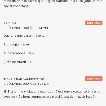
mine de ne pas savoir, que l’Eglise Catholique a aussi joué un rôle
social important.
RÉPONDRE
F.F.T.
DIT :
9 DÉCEMBRE 2010 À 19 H 51 MIN
Ouvrons une parenthèse …
Sur google, taper :
18 décembre à Paris
(Très instructif …)
RÉPONDRE
CHRISTIAN VANNESTE
DIT :
9 DÉCEMBRE 2010 À 22 H 26 MIN
@ Bruno : ne critiquons pas tout ! C’est une excellente émission
avec de très bons journalistes ! Merci à eux de m’avoir invité !