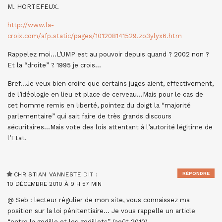
M. HORTEFEUX.
http://www.la-
croix.com/afp.static/pages/101208141529.zo3ylyx6.htm
Rappelez moi…L’UMP est au pouvoir depuis quand ? 2002 non ?
Et la “droite” ? 1995 je crois…
Bref…Je veux bien croire que certains juges aient, effectivement,
de l’idéologie en lieu et place de cerveau…Mais pour le cas de
cet homme remis en liberté, pointez du doigt la “majorité
parlementaire” qui sait faire de très grands discours
sécuritaires…Mais vote des lois attentant à l’autorité légitime de
l’Etat.
RÉPONDRE
CHRISTIAN VANNESTE
DIT :
10 DÉCEMBRE 2010 À 9 H 57 MIN
@ Seb : lecteur régulier de mon site, vous connaissez ma
position sur la loi pénitentiaire… Je vous rappelle un article
“entre la godille et les godillots” (août 2010)