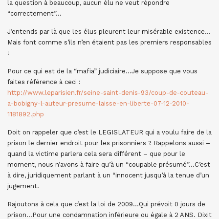
la question à beaucoup, aucun élu ne veut répondre
“correctement”…
J’entends par là que les élus pleurent leur misérable existence…
Mais font comme s’ils n’en étaient pas les premiers responsables
!
Pour ce qui est de la “mafia” judiciaire…Je suppose que vous
faites référence à ceci :
http://www.leparisien.fr/seine-saint-denis-93/coup-de-couteau-
a-bobigny-l-auteur-presume-laisse-en-liberte-07-12-2010-
1181892.php
Doit on rappeler que c’est le LEGISLATEUR qui a voulu faire de la
prison le dernier endroit pour les prisonniers ? Rappelons aussi –
quand la victime parlera cela sera différent – que pour le
moment, nous n’avons à faire qu’à un “coupable présumé”…C’est
à dire, juridiquement parlant à un “innocent jusqu’à la tenue d’un
jugement.
Rajoutons à cela que c’est la loi de 2009…Qui prévoit 0 jours de
prison…Pour une condamnation inférieure ou égale à 2 ANS. Dixit