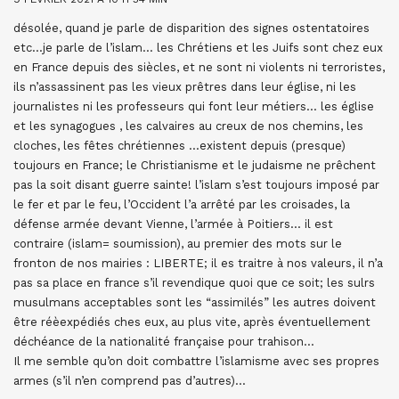
désolée, quand je parle de disparition des signes ostentatoires
etc…je parle de l’islam… les Chrétiens et les Juifs sont chez eux
en France depuis des siècles, et ne sont ni violents ni terroristes,
ils n’assassinent pas les vieux prêtres dans leur église, ni les
journalistes ni les professeurs qui font leur métiers… les église
et les synagogues , les calvaires au creux de nos chemins, les
cloches, les fêtes chrétiennes …existent depuis (presque)
toujours en France; le Christianisme et le judaisme ne prêchent
pas la soit disant guerre sainte! l’islam s’est toujours imposé par
le fer et par le feu, l’Occident l’a arrêté par les croisades, la
défense armée devant Vienne, l’armée à Poitiers… il est
contraire (islam= soumission), au premier des mots sur le
fronton de nos mairies : LIBERTE; il es traitre à nos valeurs, il n’a
pas sa place en france s’il revendique quoi que ce soit; les sulrs
musulmans acceptables sont les “assimilés” les autres doivent
être réèexpédiés ches eux, au plus vite, après éventuellement
déchéance de la nationalité française pour trahison…
Il me semble qu’on doit combattre l’islamisme avec ses propres
armes (s’il n’en comprend pas d’autres)…