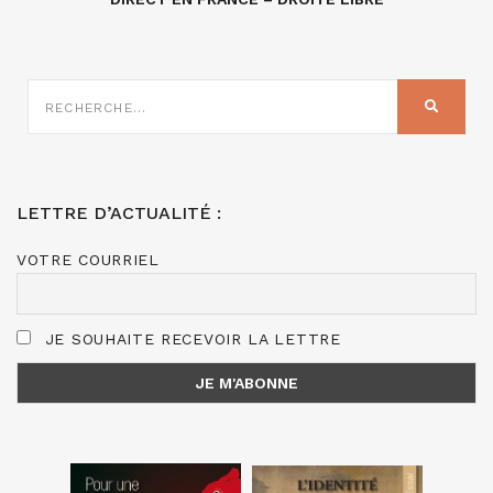
RECHERCHE
SUR
RECHER
:
LETTRE D’ACTUALITÉ :
VOTRE COURRIEL
JE SOUHAITE RECEVOIR LA LETTRE