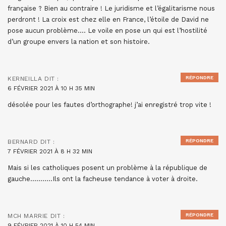
française ? Bien au contraire ! Le juridisme et l’égalitarisme nous
perdront ! La croix est chez elle en France, l’étoile de David ne
pose aucun problème…. Le voile en pose un qui est l’hostilité
d’un groupe envers la nation et son histoire.
RÉPONDRE
KERNEILLA
DIT :
6 FÉVRIER 2021 À 10 H 35 MIN
désolée pour les fautes d’orthographe! j’ai enregistré trop vite !
RÉPONDRE
BERNARD
DIT :
7 FÉVRIER 2021 À 8 H 32 MIN
Mais si les catholiques posent un problème à la république de
gauche………..Ils ont la facheuse tendance à voter à droite.
RÉPONDRE
MCH MARRIE
DIT :
9 FÉVRIER 2021 À 10 H 54 MIN