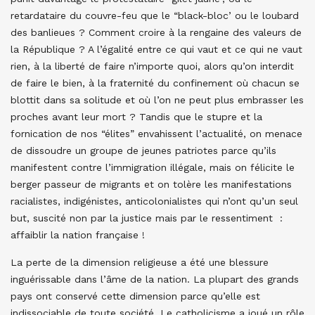
retardataire du couvre-feu que le “black-bloc’ ou le loubard
des banlieues ? Comment croire à la rengaine des valeurs de
la République ? A l’égalité entre ce qui vaut et ce qui ne vaut
rien, à la liberté de faire n’importe quoi, alors qu’on interdit
de faire le bien, à la fraternité du confinement où chacun se
blottit dans sa solitude et où l’on ne peut plus embrasser les
proches avant leur mort ? Tandis que le stupre et la
fornication de nos “élites” envahissent l’actualité, on menace
de dissoudre un groupe de jeunes patriotes parce qu’ils
manifestent contre l’immigration illégale, mais on félicite le
berger passeur de migrants et on tolère les manifestations
racialistes, indigénistes, anticolonialistes qui n’ont qu’un seul
but, suscité non par la justice mais par le ressentiment :
affaiblir la nation française !
La perte de la dimension religieuse a été une blessure
inguérissable dans l’âme de la nation. La plupart des grands
pays ont conservé cette dimension parce qu’elle est
indissociable de toute société. Le catholicisme a joué un rôle