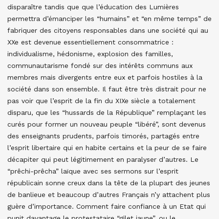
disparaître tandis que que l’éducation des Lumières
permettra d’émanciper les “humains” et “en même temps” de
fabriquer des citoyens responsables dans une société qui au
XXe est devenue essentiellement consommatrice :
individualisme, hédonisme, explosion des familles,
communautarisme fondé sur des intérêts communs aux
membres mais divergents entre eux et parfois hostiles à la
société dans son ensemble. Il faut être très distrait pour ne
pas voir que l’esprit de la fin du XIXe siècle a totalement
disparu, que les “hussards de la République” remplaçant les
curés pour former un nouveau peuple “libéré”, sont devenus
des enseignants prudents, parfois timorés, partagés entre
l’esprit libertaire qui en habite certains et la peur de se faire
décapiter qui peut légitimement en paralyser d’autres. Le
“prêchi-prêcha” laïque avec ses sermons sur l’esprit
républicain sonne creux dans la tête de la plupart des jeunes
de banlieue et beaucoup d’autres Français n’y attachent plus
guère d’importance. Comment faire confiance à un Etat qui
punit davantage le protestataire “gilet jaune”, ou le