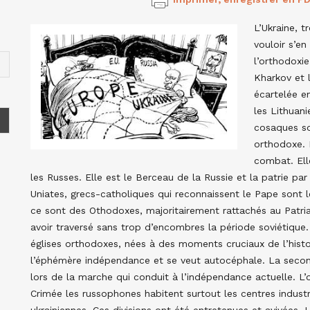
L’Ukraine, 
vouloir s’en
l’orthodoxie
Kharkov et 
écartelée en
les Lithuani
cosaques so
orthodoxe. E
combat. Elle
les Russes. Elle est le Berceau de la Russie et la patrie par 
Uniates, grecs-catholiques qui reconnaissent le Pape sont le
ce sont des Othodoxes, majoritairement rattachés au Patria
avoir traversé sans trop d’encombres la période soviétique. 
églises orthodoxes, nées à des moments cruciaux de l’histoi
l’éphémère indépendance et se veut autocéphale. La second
lors de la marche qui conduit à l’indépendance actuelle. L’
Crimée les russophones habitent surtout les centres indust