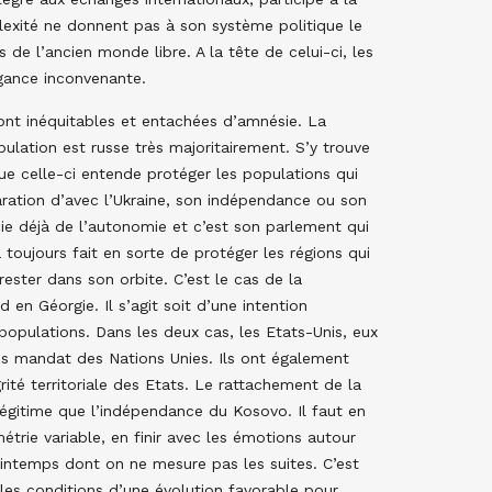
mplexité ne donnent pas à son système politique le
s de l’ancien monde libre. A la tête de celui-ci, les
ogance inconvenante.
nt inéquitables et entachées d’amnésie. La
ulation est russe très majoritairement. S’y trouve
ue celle-ci entende protéger les populations qui
paration d’avec l’Ukraine, son indépendance ou son
cie déjà de l’autonomie et c’est son parlement qui
 toujours fait en sorte de protéger les régions qui
ester dans son orbite. C’est le cas de la
 en Géorgie. Il s’agit soit d’une intention
opulations. Dans les deux cas, les Etats-Unis, eux
 sans mandat des Nations Unies. Ils ont également
ité territoriale des Etats. Le rattachement de la
légitime que l’indépendance du Kosovo. Il faut en
ométrie variable, en finir avec les émotions autour
intemps dont on ne mesure pas les suites. C’est
les conditions d’une évolution favorable pour