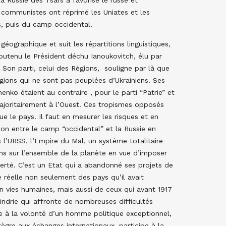
La Russie des Tsars a favorisé le russe et
es communistes ont réprimé les Uniates et les
s, puis du camp occidental.
 géographique et suit les répartitions linguistiques,
outenu le Président déchu Ianoukovitch, élu par
Son parti, celui des Régions, souligne par là que
gions qui ne sont pas peuplées d’Ukrainiens. Ses
enko étaient au contraire , pour le parti “Patrie” et
 majoritairement à l’Ouest. Ces tropismes opposés
 le pays. Il faut en mesurer les risques et en
ion entre le camp “occidental” et la Russie en
 l’URSS, l’Empire du Mal, un système totalitaire
ns sur l’ensemble de la planète en vue d’imposer
berté. C’est un Etat qui a abandonné ses projets de
 réelle non seulement des pays qu’il avait
n vies humaines, mais aussi de ceux qui avant 1917
indrie qui affronte de nombreuses difficultés
 à la volonté d’un homme politique exceptionnel,
ntègre aux échanges internationaux, participe à la