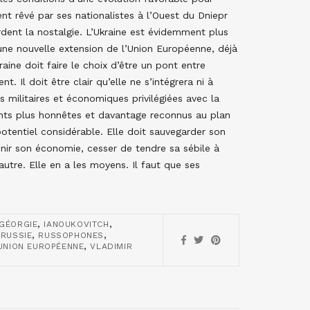
dent rêvé par ses nationalistes à l’Ouest du Dniepr
ardent la nostalgie. L’Ukraine est évidemment plus
 une nouvelle extension de l’Union Européenne, déjà
aine doit faire le choix d’être un pont entre
. Il doit être clair qu’elle ne s’intégrera ni à
s militaires et économiques privilégiées avec la
nants plus honnêtes et davantage reconnus au plan
otentiel considérable. Elle doit sauvegarder son
ainir son économie, cesser de tendre sa sébile à
’autre. Elle en a les moyens. Il faut que ses
,
,
GÉORGIE
IANOUKOVITCH
,
,
,
RUSSIE
RUSSOPHONES
,
UNION EUROPÉENNE
VLADIMIR