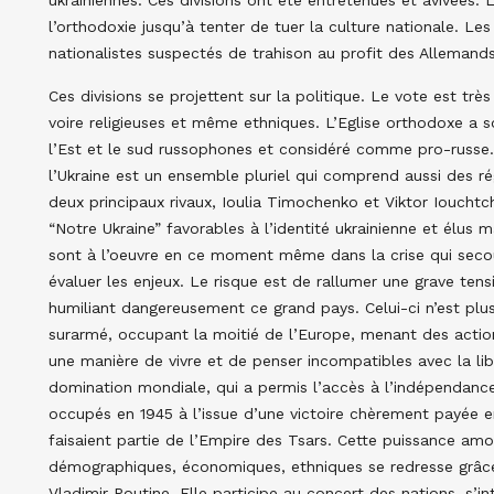
ukrainiennes. Ces divisions ont été entretenues et avivées. 
l’orthodoxie jusqu’à tenter de tuer la culture nationale. L
nationalistes suspectés de trahison au profit des Allemand
Ces divisions se projettent sur la politique. Le vote est très
voire religieuses et même ethniques. L’Eglise orthodoxe a s
l’Est et le sud russophones et considéré comme pro-russe. 
l’Ukraine est un ensemble pluriel qui comprend aussi des ré
deux principaux rivaux, Ioulia Timochenko et Viktor Iouchtch
“Notre Ukraine” favorables à l’identité ukrainienne et élus
sont à l’oeuvre en ce moment même dans la crise qui secoue
évaluer les enjeux. Le risque est de rallumer une grave tens
humiliant dangereusement ce grand pays. Celui-ci n’est plus
surarmé, occupant la moitié de l’Europe, menant des actio
une manière de vivre et de penser incompatibles avec la li
domination mondiale, qui a permis l’accès à l’indépendance
occupés en 1945 à l’issue d’une victoire chèrement payée e
faisaient partie de l’Empire des Tsars. Cette puissance amo
démographiques, économiques, ethniques se redresse grâce
Vladimir Poutine. Elle participe au concert des nations, s’i