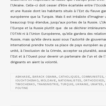
l’Ukraine. Celle-ci doit cesser d’être écartelée entre l’Occi
et une Russie dont les habitants situés à l’Est du fleuve g
européenne que la Turquie. Mais il est irréaliste d’imaginer
beaucoup trop étendue, jusqu’aux portes de la Russie. L’Ukr
l’Europe et la Russie plutôt que de se déchirer intérieurement
l’OTAN ni à l’Union Européenne, qu’elle gardera des relation
Russie, mais qu’elle devra aussi sous l’autorité de gouver
international prendre toute sa place de pays européen au p
unité, à l’exclusion de la Crimée, accepter sa pluralité, ass
l’Est et à l’Ouest pour devenir un partenaire de l’un et de l
dirigeants en aient la volonté.
,
,
,
,
ABKHASIE
BARACK OBAMA
CATHOLIQUES
COMMUNISTES
,
,
,
IOUCHTCHENKO
MOLDAVIE
NATIONALISTES
ORTHODOXES
,
,
,
,
,
TIMOCHENKO
TRANSNISTRIE
TURQUIE
UKRAINE
UNIATES
POUTINE