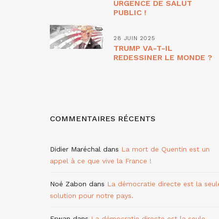
URGENCE DE SALUT
PUBLIC !
28 JUIN 2025
TRUMP VA-T-IL
REDESSINER LE MONDE ?
COMMENTAIRES RÉCENTS
Didier Maréchal
dans
La mort de Quentin est un
appel à ce que vive la France !
Noé Zabon
dans
La démocratie directe est la seul
solution pour notre pays.
Erwan
dans
La démocratie directe est la seule