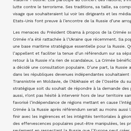
lutte contre le terrorisme. Ses traditions, sa taille, sa co
visage que souhaiteraient lui voir les dirigeants et les média
Etats-Unis font preuve à l’encontre de la Russie d’une arr
Les menaces du Président Obama à propos de la Crimée so
Crimée n’a été rattachée à l’Ukraine que récemment. Sa pop
une base maritime stratégique essentielle pour la Russie. Q
l’appellent et faciliter la tenue d’un référendum sur sa sé
retour à la Russie n’a rien de scandaleux. La Crimée bénéfi
a décidé une consultation populaire. D’une part, la Russie a
dans les républiques devenues indépendantes souhaitaient r
Transnistrie en Moldavie, de l’Abkhasie et de l’Ossétie du sud
stratégique soit du souhait de répondre à la demande des p
aussi, n’ont pas hésité à intervenir hors de leur territoire
favorisé l’indépendance de régions mettant en cause l’intégr
Crimée à la Russie après référendum serait au moins aussi 
finir avec les ingérences et les intégrités territoriales à gé
des effervescences populaires peut-être manipulées, les pr
seulement en respectant la Russie que l’Europe peut créer 